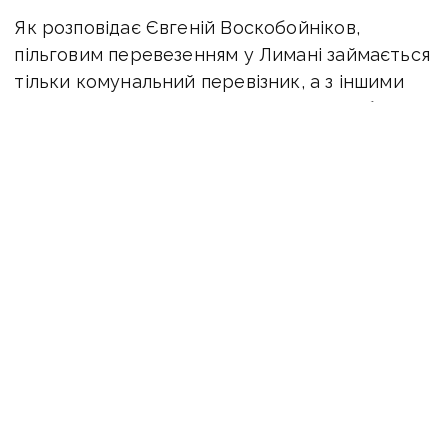
Як розповідає Євгеній Воскобойніков,
пільговим перевезенням у Лимані займається
тільки комунальний перевізник, а з іншими
приватними перевізникам влада потрібних
договорів не уклала. Тому вже 4 роки
більшість пенсіонерів та осіб інших пільгових
категорій змушені платити за проїзд. Для
зміни ситуації необхідно відповідне рішення
міської ради, яке ніхто не приймає.
У свою чергу Петро Цимідан заявляв,
що нібито вся інформація, надана
активістами — брехня. «Цимідан брехав
Філашкіну просто в очі. Також в обласному
управлінні соціального захисту сказали,
що впливу на місцевих депутатів вони