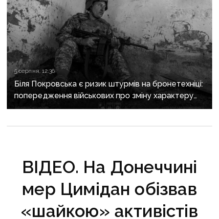
5 серпня, 12:36
Біля Покровська є ризик штурмів на бронетехніці:
попередження військових про зміну характеру
боїв на напрямку
ВІДЕО. На Донеччині
мер Цимідан обізвав
«шайкою» активістів