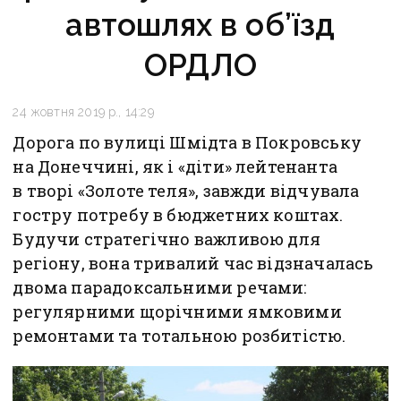
автошлях в об’їзд
ОРДЛО
24 жовтня 2019 р., 14:29
Дорога по вулиці Шмідта в Покровську
на Донеччині, як і «діти» лейтенанта
в творі «Золоте теля», завжди відчувала
гостру потребу в бюджетних коштах.
Будучи стратегічно важливою для
регіону, вона тривалий час відзначалась
двома парадоксальними речами:
регулярними щорічними ямковими
ремонтами та тотальною розбитістю.