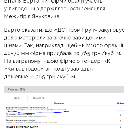
Віталія Борта, чиї фірми брали участь
у виведенні з держвласності землі для
Межигір’я Януковича.
Варто сказати, що «ДС Пром Груп» закуповує
деякі матеріали за значно завищеними
цінами. Так, наприклад, щебінь М1000 фракції
40−70 мм фірма придбала по 765 грн./куб. м.
На виграному іншою фірмою тендері КК
«Київавтодор» він коштував вдвічі
дешевше — 365 грн./куб. м.