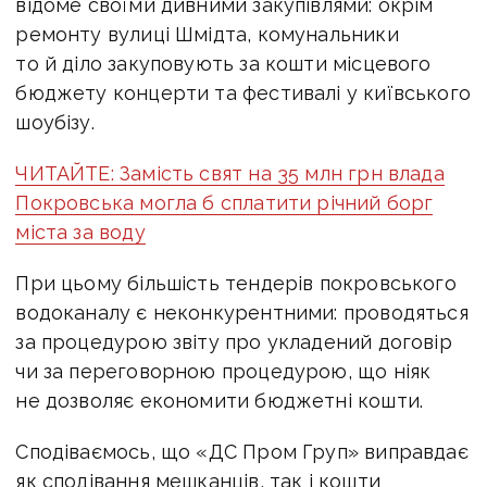
відоме своїми дивними закупівлями: окрім
ремонту вулиці Шмідта, комунальники
то й діло закуповують за кошти місцевого
бюджету концерти та фестивалі у київського
шоубізу.
ЧИТАЙТЕ: Замість свят на 35 млн грн влада
Покровська могла б сплатити річний борг
міста за воду
При цьому більшість тендерів покровського
водоканалу є неконкурентними: проводяться
за процедурою звіту про укладений договір
чи за переговорною процедурою, що ніяк
не дозволяє економити бюджетні кошти.
Сподіваємось, що «ДС Пром Груп» виправдає
як сподівання мешканців, так і кошти