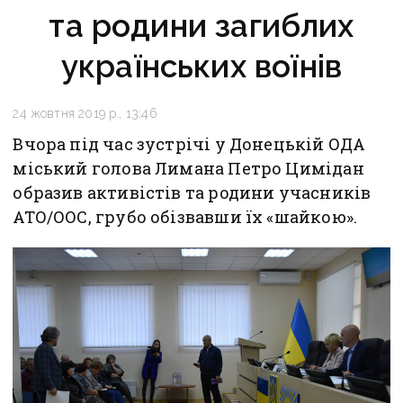
та родини загиблих
українських воїнів
24 жовтня 2019 р., 13:46
Вчора під час зустрічі у Донецькій ОДА
міський голова Лимана Петро Цимідан
образив активістів та родини учасників
АТО/ООС, грубо обізвавши їх «шайкою».