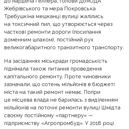
до нардепа Геллера, голови ДонОДА
Жебрівського та мера Покровська
Требушкіна мешканці вулиці жалілись
на токсичний пил, що утворюється через
часткові ремонти дороги (посипання
доменним шлаком), постійний рух
великогабаритного транзитного транспорту.
На засіданнях міськради громадськість
піднімала також питання проведення
капітального ремонту. Проте чиновники
зазначали, що сотень мільйонів в бюджеті
міста на такий ремонт немає. Попри
це місцева влада не барилась з виділенням
мільйонів на поточні ремонти вулиці Шмідта
своєму постійному «партнеру» —
підприємству «Агропромбуд». У 2018 році