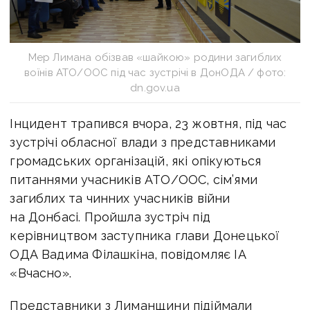
Мер Лимана обізвав «шайкою» родини загиблих
воїнів АТО/ООС під час зустрічі в ДонОДА / фото:
dn.gov.ua
Інцидент трапився вчора, 23 жовтня, під час
зустрічі обласної влади з представниками
громадських організацій, які опікуються
питаннями учасників АТО/ООС, сім’ями
загиблих та чинних учасників війни
на Донбасі. Пройшла зустріч під
керівництвом заступника глави Донецької
ОДА Вадима Філашкіна, повідомляє ІА
«Вчасно».
Представники з Лиманщини підіймали