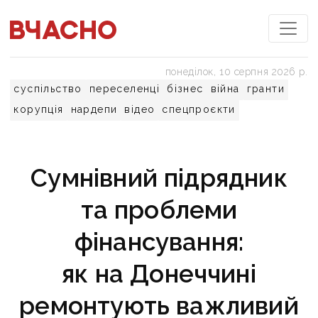
понеділок, 10 серпня 2026 р.
суспільство
переселенці
бізнес
війна
гранти
корупція
нардепи
відео
спецпроєкти
Сумнівний підрядник
та проблеми
фінансування:
як на Донеччині
ремонтують важливий