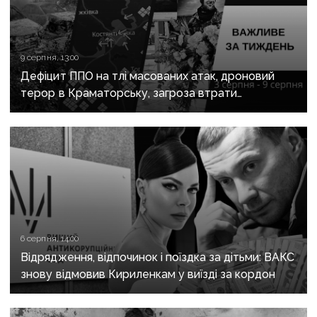
9 серпня, 13:00
Дефіцит ППО на тлі масованих атак, дроновий
терор в Краматорську, загроза втрати
Костянтинівки та прощання з Олексієм Юковим:
важливе за тиждень
6 серпня, 14:00
Відрядження, відпочинок і поїздка за дітьми: ВАКС
знову відмовив Кириленкам у виїзді за кордон