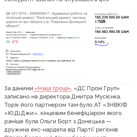
За даними
«Наші гроші»
, «ДС Пром Груп»
записано на директора Дмитра Мусієнка.
Торік його партнером там було АТ «ЗНВКІФ
«Ю.Ді.Джи.», кінцевим бенефіціаром якого
раніше була Ольги Борт з Донецька —
дружина екс-нардепа від Партії регіонів