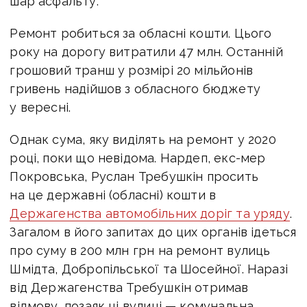
шар асфальту.
Ремонт робиться за обласні кошти. Цього
року на дорогу витратили 47 млн. Останній
грошовий транш у розмірі 20 мільйонів
гривень надійшов з обласного бюджету
у вересні.
Однак сума, яку виділять на ремонт у 2020
році, поки що невідома. Нардеп, екс-мер
Покровська, Руслан Требушкін просить
на це державні (обласні) кошти в
Держагенства автомобільних доріг та уряду
.
Загалом в його запитах до цих органів ідеться
про суму в 200 млн грн на ремонт вулиць
Шмідта, Добропільської та Шосейної. Наразі
від Держагенства Требушкін отримав
відмову, позаяк ці вулиці — комунальна