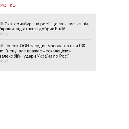
ОРОТКО
Єкатеринбург на росії, що за 2 тис. км від
України, під атакою добрих БпЛА.
06:17
Генсек ООН засудив масовані атаки РФ
по Києву, але вважає «ескалацією»
далекобійні удари України по Росії
06:17