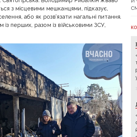
й
 Святогірська. Володимир Рибалкін жваво
с
ться з місцевими мешканцями, підказує,
селення, або як розв’язати нагальні питання.
 із перших, разом із військовими ЗСУ,
КО