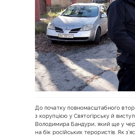
До початку повномасштабного втор
з корупцією у Святогірську й висту
Володимира Бандури, який ще у чер
на бік російських терористів. Як з’