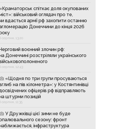
«Краматорськ спіткає доля окупованих
міст»: військовий оглядач про те,
чи вдасться армії рф захопити останню
агломерацію Донеччини до кінця 2026
року
6 серпня, 13:20
Черговий воєнний злочин рф:
на Донеччині розстріляли українського
військовополоненого
6 серпня, 12:43
«Щодня по три групи просуваються
вглиб на пів кілометра»: у Костянтинівці
досвідчених офіцерів рф відправляють
на штурми позицій
6 серпня, 11:35
У Дружківці цієї зими не буде
опалювального сезону: фронт
наближається, інфраструктура