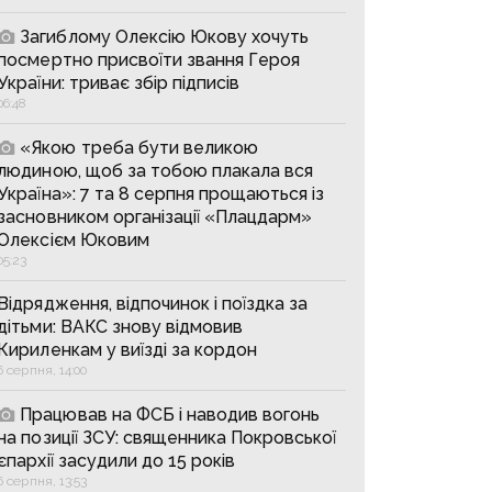
Загиблому Олексію Юкову хочуть
посмертно присвоїти звання Героя
України: триває збір підписів
06:48
«Якою треба бути великою
людиною, щоб за тобою плакала вся
Україна»: 7 та 8 серпня прощаються із
засновником організації «Плацдарм»
Олексієм Юковим
05:23
Відрядження, відпочинок і поїздка за
дітьми: ВАКС знову відмовив
Кириленкам у виїзді за кордон
6 серпня, 14:00
Працював на ФСБ і наводив вогонь
на позиції ЗСУ: священника Покровської
єпархії засудили до 15 років
6 серпня, 13:53