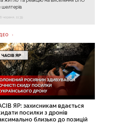
за житло та реакцію на виселення ВПО
з шелтерів
16 червня, 11:39
ІДЕО
АСІВ ЯР: захисникам вдається
кидати посилки з дронів
аксимально близько до позицій