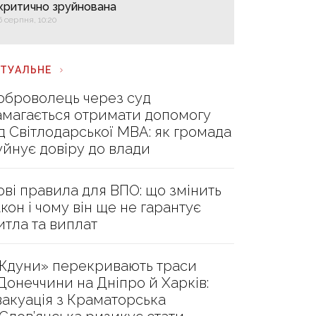
критично зруйнована
6 серпня, 10:20
КТУАЛЬНЕ
оброволець через суд
амагається отримати допомогу
ід Світлодарської МВА: як громада
уйнує довіру до влади
ові правила для ВПО: що змінить
акон і чому він ще не гарантує
итла та виплат
Ждуни» перекривають траси
 Донеччини на Дніпро й Харків:
вакуація з Краматорська