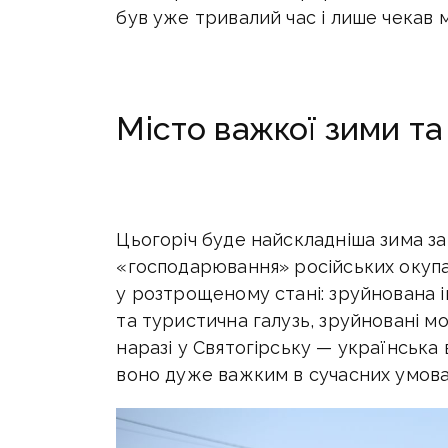
був уже тривалий час і лише чекав 
Місто важкої зими та
Цьогоріч буде найскладніша зима за 
«господарювання» російських окупан
у розтрощеному стані: зруйнована і
та туристична галузь, зруйновані м
наразі у Святогірську — українська в
воно дуже важким в сучасних умова