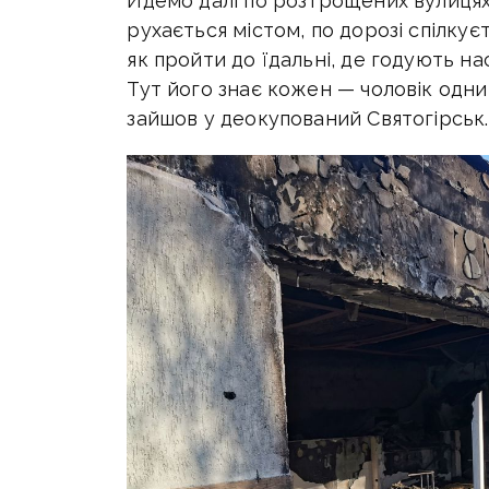
Йдемо далі по розтрощених вулицях
рухається містом, по дорозі спілкує
як пройти до їдальні, де годують на
Тут його знає кожен — чоловік одним
зайшов у деокупований Святогірськ.