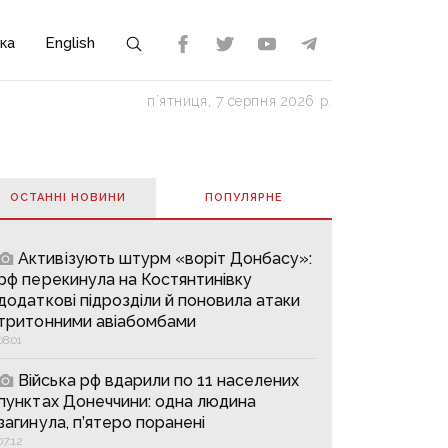
ка
English
пʼятниця, 7 серпня 2026 р.
ОСТАННІ НОВИНИ
ПОПУЛЯРНE
Активізують штурм «воріт Донбасу»:
рф перекинула на Костянтинівку
додаткові підрозділи й поновила атаки
тритонними авіабомбами
08:01
Війська рф вдарили по 11 населених
пунктах Донеччини: одна людина
загинула, п’ятеро поранені
07:12