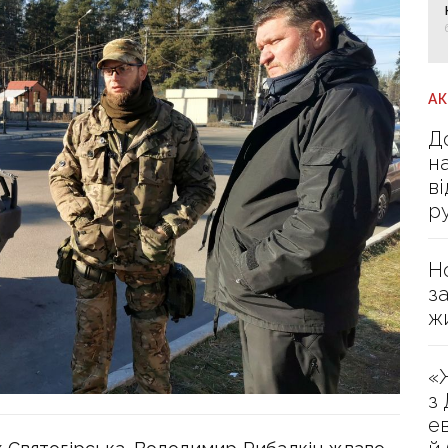
А
Д
н
в
р
Н
з
ж
«
з
е