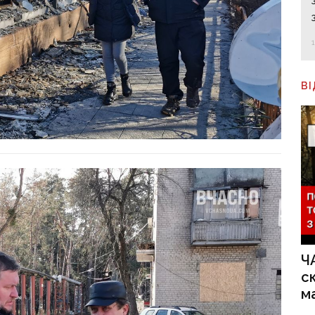
В
Ч
с
м