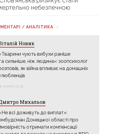
 Слов’янська ризикує стати
мертельно небезпечною
МЕНТАРІ / АНАЛІТИКА
Віталій Новик
«Тварини чують вибухи раніше
та сильніше, ніж людина»: зоопсихолог
розповів, як війна впливає на домашніх
улюбленців
31 липня, 12:33
Дмитро Михальов
«Не всі доживуть до виплат»:
омбудсман Донецької області про
ймовірність отримати компенсації