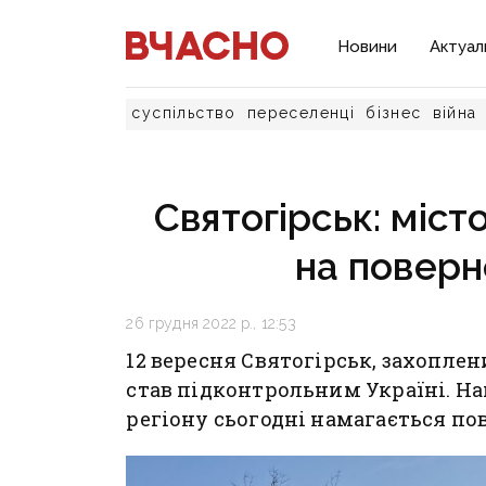
Новини
Актуал
суспільство
переселенці
бізнес
війна
Святогірськ: міст
на поверн
26 грудня 2022 р., 12:53
12 вересня Святогірськ, захопле
став підконтрольним Україні. Н
регіону сьогодні намагається по