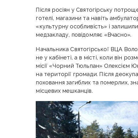
Після росіян у Святогірську потрощ
готелі, магазини та навіть амбулат
«культурну особливість» і залишил
медзакладу, повідомляє «Вчасно».
Начальника Святогірської ВЦА Воло
не у кабінеті, а в місті, коли він 
місії «Чорний Тюльпан» Олексієм Ю
на території громади. Після деокупац
поховання загиблих та померлих, зн
місцевих мешканців.