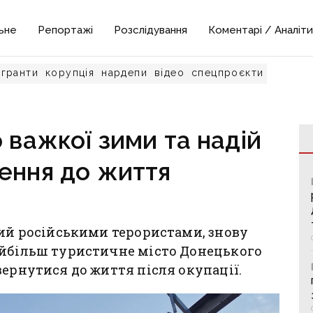
ьне
Репортажі
Розслідування
Коментарі / Аналіти
гранти
корупція
нардепи
відео
спецпроєкти
о важкої зими та надій
ення до життя
ний російськими терористами, знову
айбільш туристичне місто Донецького
вернутися до життя після окупації.