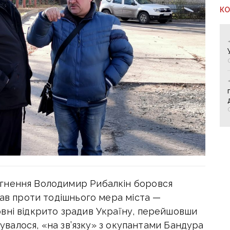
К
гнення Володимир Рибалкін боровся
пав проти тодішнього мера міста —
вні відкрито зрадив Україну, перейшовши
ясувалося, «на зв’язку» з окупантами Бандура