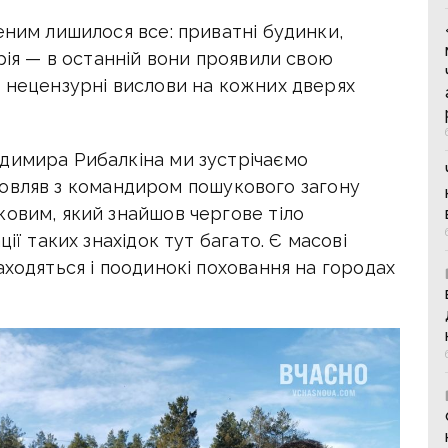
еним лишилося все: приватні будинки,
орія — в останній вони проявили свою
и нецензурні вислови на кожних дверях
димира Рибалкіна ми зустрічаємо
розмовляв з командиром пошукового загону
ковим, який знайшов чергове тіло
ії таких знахідок тут багато. Є масові
аходяться і поодинокі поховання на городах