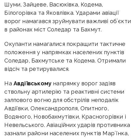
Шуми, Зайцеве, Васюківка, Кодема,
Білогорівка та Яковлівка. Ударами авіації
ворог намагався зруйнувати важливі обʼєкти
в районах міст Соледар та Бахмут.
Окупанти намагалися покращити тактичне
положення у напрямках населених пунктів
Соледар, Бахмутське та Кодема. Отримали
відсіч та ретирувалися.
На
Авдіївському
напрямку ворог задіяв
ствольну артилерію та реактивні системи
залпового вогню для обстрілів неподалік
Авдіївки, Олександрополя, Опитного,
Водяного, Новобахмутівки, Красногорівки і
Невельського. Авіаційних ударів противника
зазнали райони населених пунктів Марʼїнка,