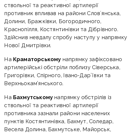
ствольної та реактивної артилерії
противник впливав на райони Словʼянська,
Долини, Бражківки, Богородичного,
Краснопілля, Костянтинівки та Дібрівного.
Здійснив невдалу спробу наступу у напрямку
Нової Дмитрівки.
На
Краматорському
напрямку зафіксовано
артилерійські обстріли поблизу Сіверська,
Григорівки, Спірного, Івано-Дарʼївки та
Верхньокам’янського.
На
Бахмутському
напрямку обстрілів із
ствольної та реактивної артилерії
противника зазнали райони населених
пунктів Костянтинівка, Бахмут, Соледар,
Весела Долина, Бахмутське, Майорськ,