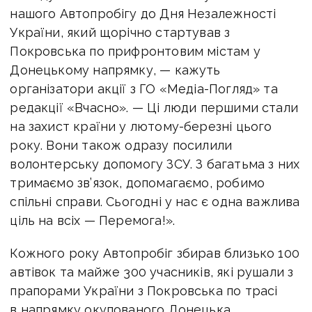
нашого Автопробігу до Дня Незалежності
України, який щорічно стартував з
Покровська по прифронтовим містам у
Донецькому напрямку, — кажуть
організатори акції з ГО «Медіа-Погляд» та
редакції «Вчасно». — Ці люди першими стали
на захист країни у лютому-березні цього
року. Вони також одразу посилили
волонтерську допомогу ЗСУ. З багатьма з них
тримаємо зв’язок, допомагаємо, робимо
спільні справи. Сьогодні у нас є одна важлива
ціль на всіх — Перемога!».
Кожного року Автопробіг збирав близько 100
автівок та майже 300 учасників, які рушали з
прапорами України з Покровська по трасі
в напрямку окупованого Донецька.