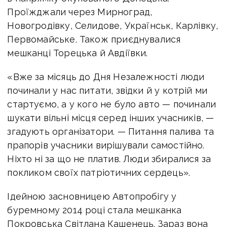
Проїжджали через Мирноград,
Новогродівку, Селидове, Українськ, Карлівку,
Первомайське. Також приєднувалися
мешканці Торецька й Авдіївки.
«Вже за місяць до Дня Незалежності люди
починали у нас питати, звідки й у котрій ми
стартуємо, а у кого не було авто — починали
шукати вільні місця серед інших учасників, —
згадують організатори. — Питання палива та
прапорів учасники вирішували самостійно.
Ніхто ні за що не платив. Люди збиралися за
покликом своїх патріотичних сердець».
Ідейною засновницею Автопробігу у
буремному 2014 році стала мешканка
Покровська Світлана Кашенець. Зараз вона