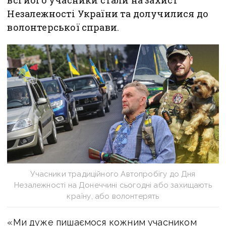
всі його учасники стали на захист
Незалежності України та долучилися до
волонтерської справи.
Учасники традиційного Автопробігу до Дня
Незалежності на Донеччині сьогодні або захищають
країну, або волонтерять
«Ми дуже пишаємося кожним учасником