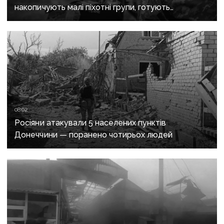
накопичують малі піхотні групи, готують
бронештурми та намагаються перерізати
логістику
08:02
Росіяни атакували 5 населених пунктів
Донеччини — поранено чотирьох людей