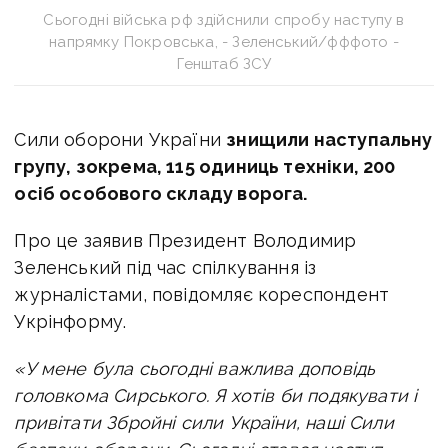
Сьогодні війська рф здійснили спробу наступу в
напрямку Покровська, - Зеленський/фффото -
Генштаб ЗСУ
Сили оборони України
знищили наступальну
групу, зокрема, 115 одиниць техніки, 200
осіб особового складу ворога.
Про це заявив Президент Володимир
Зеленський під час спілкування із
журналістами, повідомляє кореспондент
Укрінформу.
«У мене була сьогодні важлива доповідь
головкома Сирського. Я хотів би подякувати і
привітати Збройні сили України, наші Сили