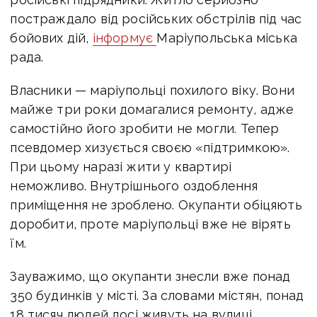
постраждало від російських обстрілів під час
бойових дій,
інформує
Маріупольська міська
рада.
Власники — маріупольці похилого віку. Вони
майже три роки домагалися ремонту, адже
самостійно його зробити не могли. Тепер
псевдомер хизується своєю «підтримкою».
При цьому наразі жити у квартирі
неможливо. Внутрішнього оздоблення
приміщення не зроблено. Окупанти обіцяють
доробити, проте маріупольці вже не вірять
їм.
Зауважимо, що окупанти знесли вже понад
350 будинків у місті. За словами містян, понад
18 тисяч людей досі живуть на вулиці.