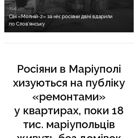
05:41
Сім «Молній-2» за ніч: росіяни двічі вдарили
по Слов’янську
Росіяни в Маріуполі
хизуються на публіку
«ремонтами»
у квартирах, поки 18
тис. маріупольців