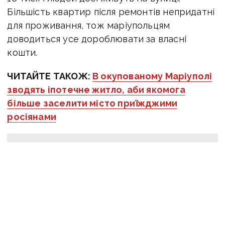
Більшість квартир після ремонтів непридатні
для проживання, тож маріупольцям
доводиться усе дороблювати за власні
кошти.
ЧИТАЙТЕ ТАКОЖ:
В окупованому Маріуполі
зводять іпотечне житло, аби якомога
більше заселити місто приїжджими
росіянами
Оперативну інформацію про події
Донбасу публікуємо у телеграм-
каналі
t.me/vchasnoua
. Приєднуйтеся!
війна
Маріуполь
російські окупанти