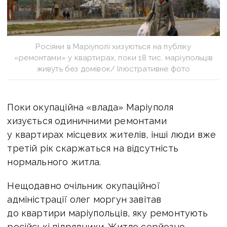
Росіяни в Маріуполі хизуються на публіку
«ремонтами» у квартирах, поки 18 тис. маріупольців
живуть без домівок/ Ілюстративне фото
Поки окупаційна «влада» Маріуполя
хизується одиничними ремонтами
у квартирах місцевих жителів, інші люди вже
третій рік скаржаться на відсутність
нормального житла.
Нещодавно очільник окупаційної
адміністрації олег моргун завітав
до квартири маріупольців, яку ремонтують
російські підрядники. Житло серйозно