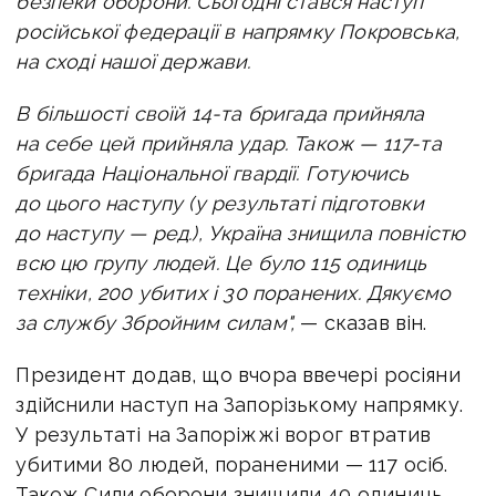
безпеки оборони. Сьогодні стався наступ
російської федерації в напрямку Покровська,
на сході нашої держави.
В більшості своїй 14-та бригада прийняла
на себе цей прийняла удар. Також — 117-та
бригада Національної гвардії. Готуючись
до цього наступу (у результаті підготовки
до наступу — ред.), Україна знищила повністю
всю цю групу людей. Це було 115 одиниць
техніки, 200 убитих і 30 поранених. Дякуємо
за службу Збройним силам",
— сказав він.
Президент додав, що вчора ввечері росіяни
здійснили наступ на Запорізькому напрямку.
У результаті на Запоріжжі ворог втратив
убитими 80 людей, пораненими — 117 осіб.
Також Сили оборони знищили 40 одиниць