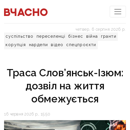
четвер, 6 серпня 2026 р.
суспільство
переселенці
бізнес
війна
гранти
корупція
нардепи
відео
спецпроєкти
Траса Слов’янськ-Ізюм:
дозвіл на життя
обмежується
16 червня 2026 р., 15:50