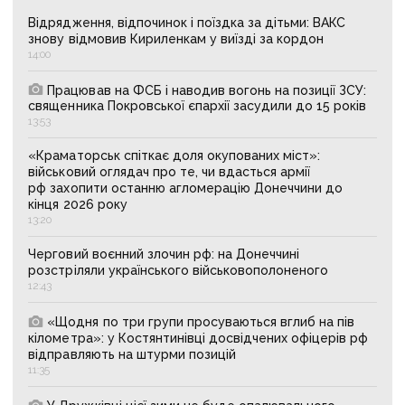
Відрядження, відпочинок і поїздка за дітьми: ВАКС
знову відмовив Кириленкам у виїзді за кордон
14:00
Працював на ФСБ і наводив вогонь на позиції ЗСУ:
священника Покровської єпархії засудили до 15 років
13:53
«Краматорськ спіткає доля окупованих міст»:
військовий оглядач про те, чи вдасться армії
рф захопити останню агломерацію Донеччини до
кінця 2026 року
13:20
Черговий воєнний злочин рф: на Донеччині
розстріляли українського військовополоненого
12:43
«Щодня по три групи просуваються вглиб на пів
кілометра»: у Костянтинівці досвідчених офіцерів рф
відправляють на штурми позицій
11:35