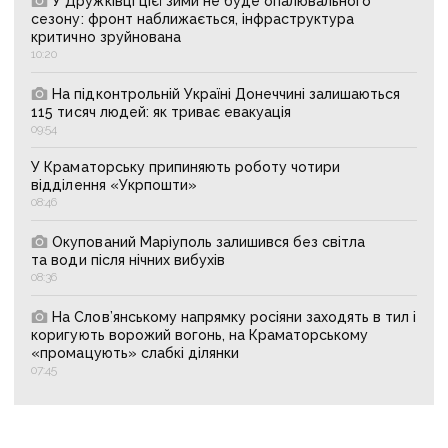
У Дружківці цієї зими не буде опалювального
сезону: фронт наближається, інфраструктура
критично зруйнована
10:20
На підконтрольній Україні Донеччині залишаються
115 тисяч людей: як триває евакуація
09:54
У Краматорську припиняють роботу чотири
відділення «Укрпошти»
08:46
Окупований Маріуполь залишився без світла
та води після нічних вибухів
08:36
На Слов’янському напрямку росіяни заходять в тил і
коригують ворожий вогонь, на Краматорському
«промацують» слабкі ділянки
07:45