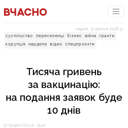
неділя, 9 серпня 2026 р.
суспільство
переселенці
бізнес
війна
гранти
корупція
нардепи
відео
спецпроєкти
Тисяча гривень
за вакцинацію:
на подання заявок буде
10 днів
9 грудня 2021 р., 15:41