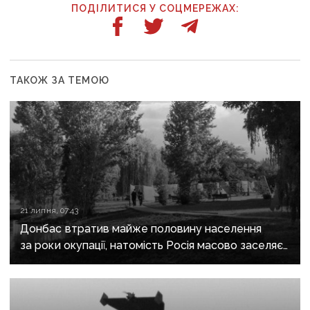
ПОДІЛИТИСЯ У СОЦМЕРЕЖАХ:
ТАКОЖ ЗА ТЕМОЮ
21 липня, 07:43
Донбас втратив майже половину населення
за роки окупації, натомість Росія масово заселяє
регіон своїми громадянами — ГУР