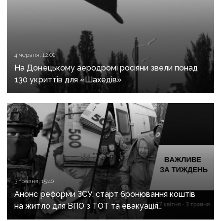
4 червня, 12:00
На Донецькому аеродромі росіяни звели понад
130 укриттів для «Шахедів»
3 травня, 15:40
Анонс реформи ЗСУ, старт бронювання коштів
на житло для ВПО з ТОТ та евакуація
з Донеччини: важливе за тиждень