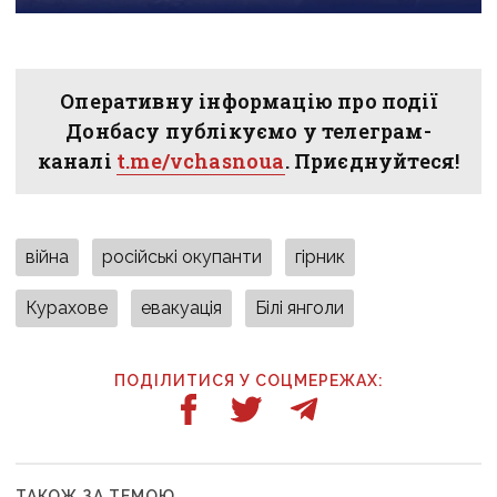
Оперативну інформацію про події
Донбасу публікуємо у телеграм-
каналі
t.me/vchasnoua
. Приєднуйтеся!
війна
російські окупанти
гірник
Курахове
евакуація
Білі янголи
ПОДІЛИТИСЯ У СОЦМЕРЕЖАХ:
ТАКОЖ ЗА ТЕМОЮ