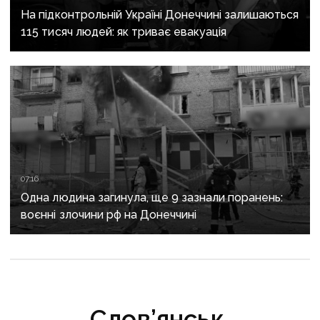
На підконтрольній Україні Донеччині залишаються
115 тисяч людей: як триває евакуація
07:16
Одна людина загинула, ще 9 зазнали поранень:
воєнні злочини рф на Донеччині
Слов’янськ,