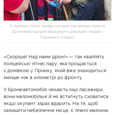
З гарячих точок прифронтових населених пунктів
Донеччини щодня евакуюють цивільних людей/
Скриншот із відео
«Скоріше! Над нами дрон!» — так кваплять
поліцейські літню пару, яка прощається
з домівкою у Гірнику, який вже знаходиться
менше ніж в кілометрі до фронту.
У бронеавтомобілі чекають інші пасажири,
вони маломобільні й не встигнуть сховатися,
якщо окупант зараз вдарить. На те, щоб
залишити небезпечне місце, є лічені хвилини.