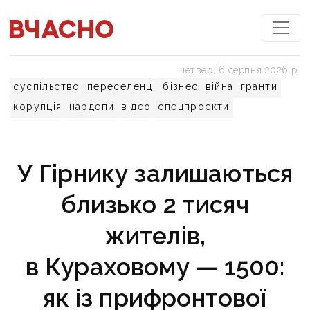
четвер, 6 серпня 2026 р.
суспільство
переселенці
бізнес
війна
гранти
корупція
нардепи
відео
спецпроєкти
У Гірнику залишаються
близько 2 тисяч
жителів,
в Кураховому — 1500:
як із прифронтової