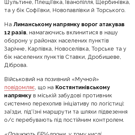
Шультине, Плещіївка, Іванопілля, Щербинівка,
та у бік Софіївки, Новопавлівки й Торського.
На
Лиманському напрямку ворог атакував
12 разів
, намагаючись вклинитися в нашу
оборону у районах населених пунктів
Зарічне, Карпівка, Новоселівка, Торське та у
бік населених пунктів Ставки, Дробишеве,
Діброва.
Військовий на позивний «Мучной»
повідомляє
, що на
Костянтинівському
напрямку
в міській забудові противник
системно перехопив ініціативу по логістиці:
заїзди, під'їзні маршрути та шляхи підвезення
о/с перебувають під постійним контролем.
«Працюють FPV-дрони, у тому числі