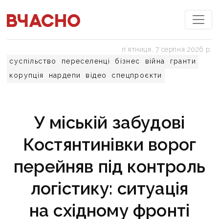
пʼятниця, 7 серпня 2026 р.
суспільство
переселенці
бізнес
війна
гранти
корупція
нардепи
відео
спецпроєкти
У міській забудові
Костянтинівки ворог
перейняв під контроль
логістику: ситуація
на східному фронті