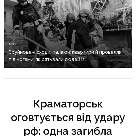
10:17
Зруйновані сходи, палаючі квартири й провалля
під ногами: як рятували людей із
багатоповерхівки в Краматорську
Краматорськ
оговтується від удару
рф: одна загибла