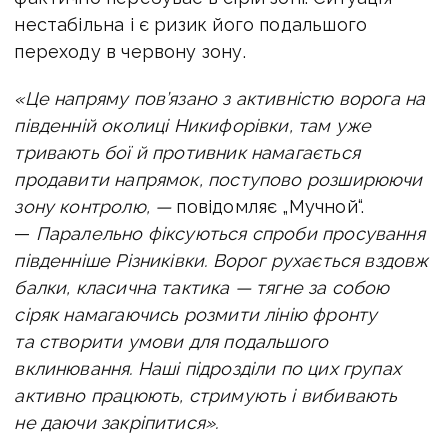
нестабільна і є ризик його подальшого
переходу в червону зону.
«Це напряму пов’язано з активністю ворога на
південній околиці Никифорівки, там уже
тривають бої й противник намагається
продавити напрямок, поступово розширюючи
зону контролю, —
повідомляє „Мучной“.
—
Паралельно фіксуються спроби просування
південніше Різниківки. Ворог рухається вздовж
балки, класична тактика — тягне за собою
сіряк намагаючись розмити лінію фронту
та створити умови для подальшого
вклинювання. Наші підрозділи по цих групах
активно працюють, стримують і вибивають
не даючи закріпитися».