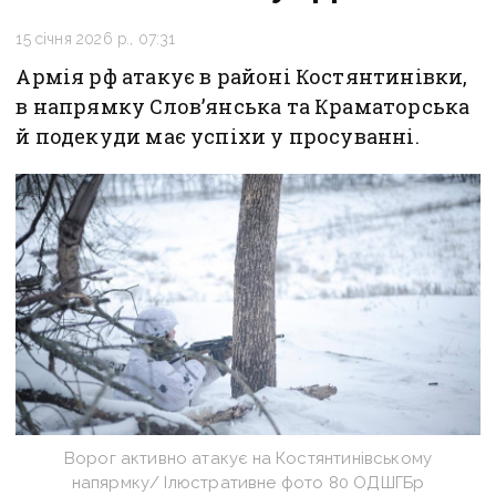
15 січня 2026 р., 07:31
Армія рф атакує в районі Костянтинівки,
в напрямку Слов’янська та Краматорська
й подекуди має успіхи у просуванні.
Ворог активно атакує на Костянтинівському
напярмку/ Ілюстративне фото 80 ОДШГБр