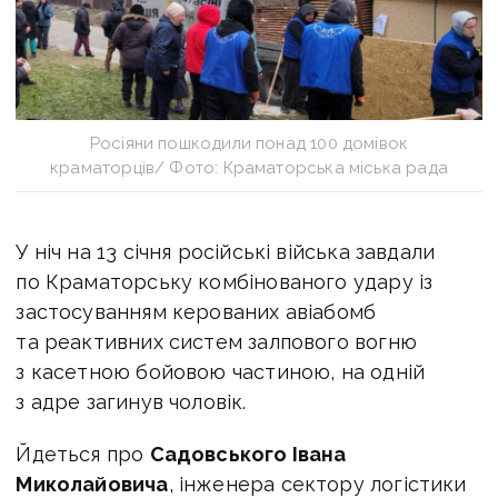
Росіяни пошкодили понад 100 домівок
краматорців/ Фото: Краматорська міська рада
У ніч на 13 січня російські війська завдали
по Краматорську комбінованого удару із
застосуванням керованих авіабомб
та реактивних систем залпового вогню
з касетною бойовою частиною, на одній
з адре загинув чоловік.
Йдеться про
Садовського Івана
Миколайовича
, інженера сектору логістики