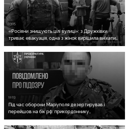
13:05
«Росіяни знищують цілі вулиці»: з Дружківки
триває евакуація, одна з жінок вирішила виїхати
після загибелі чоловіка
11:03
Під час оборони Маріуполя дезертирував і
перейшов на бік рф: прикордоннику
з «Азовсталі» повідомили про підозру