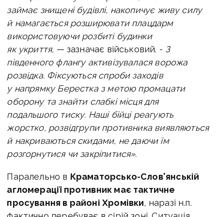
займає знищені будівлі, накопичує живу силу
й намагається розширювати плацдарм
використовуючи розбиті будинки
як укриття,
— зазначає військовий. -
З
південного флангу активізувалася ворожа
розвідка. Фіксуються спроби заходів
у напрямку Берестка з метою промацати
оборону та знайти слабкі місця для
подальшого тиску. Наші бійці реагують
жорстко, розвідгрупи противника виявляються
й накриваються скидами, не даючи їм
розгорнутися чи закріпитися».
Паралельно в
Краматорсько-Слов'янській
агломерації противник має тактичне
просування в районі Хромівки
, наразі н.п.
фактично перебуває в сірій зоні. Ситуація