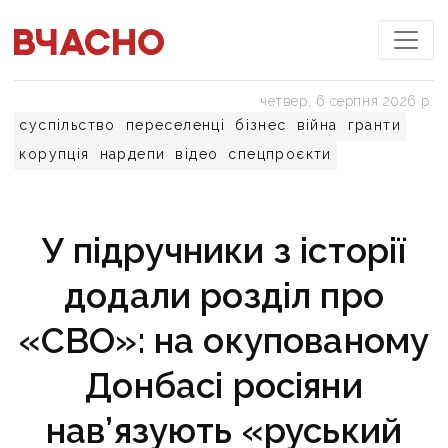
четвер, 6 серпня 2026 р.
суспільство
переселенці
бізнес
війна
гранти
корупція
нардепи
відео
спецпроєкти
У підручники з історії
додали розділ про
«СВО»: на окупованому
Донбасі росіяни
нав’язують «руський