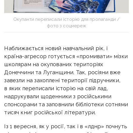
Окупанти переписали історію для пропаганди /
фото з соцмереж
Наближається новий навчальний рік, і
країна-агресор готується «промивати» мізки
школярам на окупованих територіях
Донеччини та Луганщини. Так, росіяни вже
завезли на захоплені території підручники,
в яких переписали історію на свій лад,
надрукували щоденники з російськими
спонсорами та заповнили бібліотеки сотнями
тисяч книг російської літератури.
Із 1 вересня, як у росії, так і в «лднр» почнуть