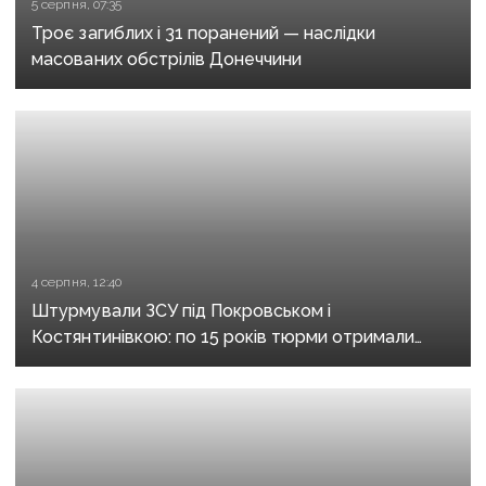
5 серпня, 07:35
Троє загиблих і 31 поранений — наслідки
масованих обстрілів Донеччини
4 серпня, 12:40
Штурмували ЗСУ під Покровськом і
Костянтинівкою: по 15 років тюрми отримали
десятеро бойовиків, які воювали на боці рф