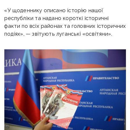
«У щоденнику описано історію нашої
республіки та надано короткі історичні
факти по всіх районах та головних історичних
подіях», — звітують луганські «освітяни».