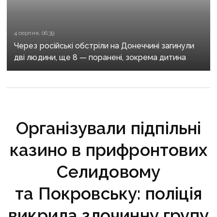
4 серпня, 06:39
Через російські обстріли на Донеччині загинули
дві людини, ще 8 — поранені, зокрема дитина
Організували підпільні
казино в прифронтових
Селидовому
та Покровську: поліція
викрила злочинну групу