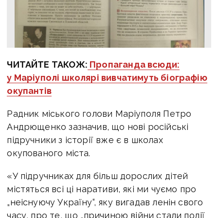
ЧИТАЙТЕ ТАКОЖ:
Пропаганда всюди:
у Маріуполі школярі вивчатимуть біографію
окупантів
Радник міського голови Маріуполя Петро
Андрющенко зазначив, що нові російські
підручники з історії вже є в школах
окупованого міста.
«У підручниках для більш дорослих дітей
містяться всі ці наративи, які ми чуємо про
„неіснуючу Україну“, яку вигадав ленін свого
часу, про те, що „причиною війни стали події