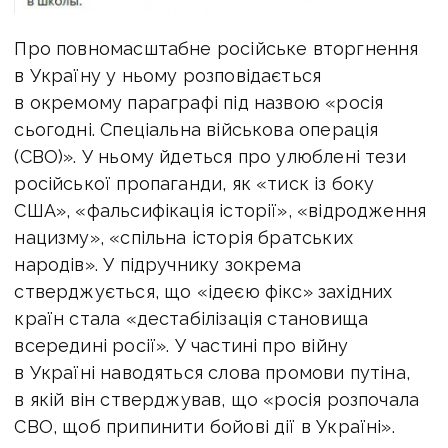
Про повномасштабне російське вторгнення
в Україну у ньому розповідається
в окремому параграфі під назвою «росія
сьогодні. Спеціальна військова операція
(СВО)». У ньому йдеться про улюблені тези
російської пропаганди, як «тиск із боку
США», «фальсифікація історії», «відродження
нацизму», «спільна історія братських
народів». У підручнику зокрема
стверджується, що «ідеєю фікс» західних
країн стала «дестабілізація становища
всередині росії». У частині про війну
в Україні наводяться слова промови путіна,
в якій він стверджував, що «росія розпочала
СВО, щоб припинити бойові дії в Україні».