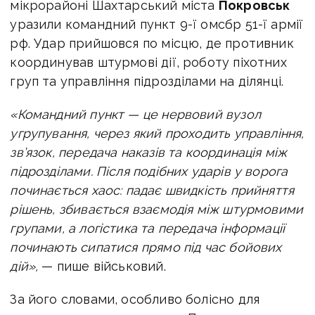
мікрорайоні Шахтарський міста
Покровськ
уразили командний пункт 9-ї омсбр 51-ї армії
рф. Удар прийшовся по місцю, де противник
координував штурмові дії, роботу піхотних
груп та управління підрозділами на ділянці.
«Командний пункт — це нервовий вузол
угрупування, через який проходить управління,
зв’язок, передача наказів та координація між
підрозділами. Після подібних ударів у ворога
починається хаос: падає швидкість прийняття
рішень, збивається взаємодія між штурмовими
групами, а логістика та передача інформації
починають сипатися прямо під час бойових
дій»,
— пише військовий.
За його словами, особливо болісно для