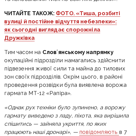
ЧИТАЙТЕ ТАКОЖ:
ФОТО. «Тиша, розбиті
вулиці й постійне відчуття небезпеки»:
як сьогодні виглядає спорожніла
Дружківка
Тим часом на
Словʼянському напрямку
окупаційні підрозділи намагались здійснити
підвезення живої сили та майна до тилових
зон своїх підрозділів. Окрім цього, в районі
проведення розвідки була виявлена ворожа
гармата МТ-12 «Рапіра».
«Однак рух техніки було зупинено, а ворожу
гармату виведено з ладу, піхота, яка вирішила
спішитись — зайняла укриття, по яких
працюють наші дронарі», —
повідомляють
в 7