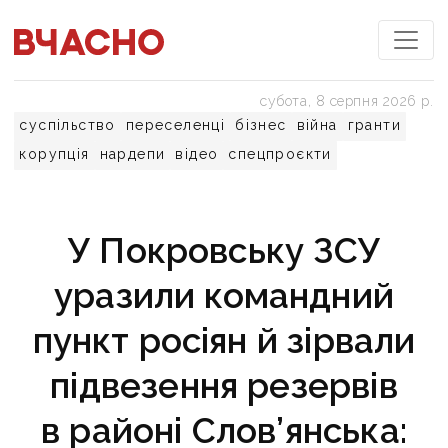
субота, 8 серпня 2026 р.
суспільство
переселенці
бізнес
війна
гранти
корупція
нардепи
відео
спецпроєкти
У Покровську ЗСУ
уразили командний
пункт росіян й зірвали
підвезення резервів
в районі Слов’янська: