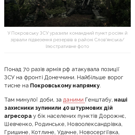
У Покровську ЗСУ уразили командний пункт росіян й
зірвали підвезення резервів в районі Слов'янська/
Ілюстративне фото
Понад 70 разів армія рф атакувала позиції
ЗСУ на фронті Донеччини. Найбільше ворог
тисне на
Покровському напрямку
.
Там минулої доби, за
даними
Генштабу,
наші
захисники зупинили 40 штурмових дій
агресора
у бік населених пунктів Дорожнє,
Шевченко, Родинське, Новоолександрівка,
Гришине, Котлине, Удачне, Новосергіївка,