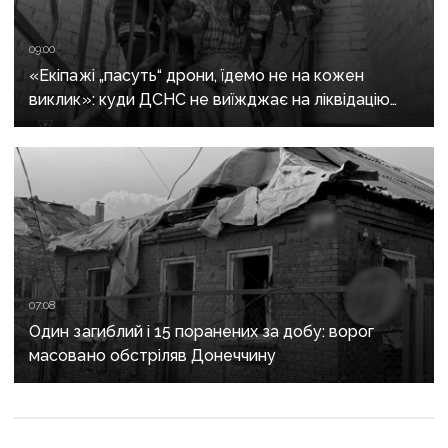
09:00
«Екіпажі „пасуть“ дрони, їдемо не на кожен
виклик»: куди ДСНС не виїжджає на ліквідацію
надзвичайних ситуацій у Краматорську
та Слов’янську
07:08
Один загиблий і 15 поранених за добу: ворог
масовано обстріляв Донеччину