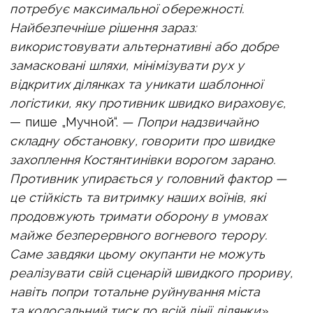
потребує максимальної обережності.
Найбезпечніше рішення зараз:
використовувати альтернативні або добре
замасковані шляхи, мінімізувати рух у
відкритих ділянках та уникати шаблонної
логістики, яку противник швидко вираховує,
— пише „Мучной“.
—
Попри надзвичайно
складну обстановку, говорити про швидке
захоплення Костянтинівки ворогом зарано.
Противник упирається у головний фактор —
це стійкість та витримку наших воїнів, які
продовжують тримати оборону в умовах
майже безперервного вогневого терору.
Саме завдяки цьому окупанти не можуть
реалізувати свій сценарій швидкого прориву,
навіть попри тотальне руйнування міста
та колосальний тиск по всій лінії ділянки».