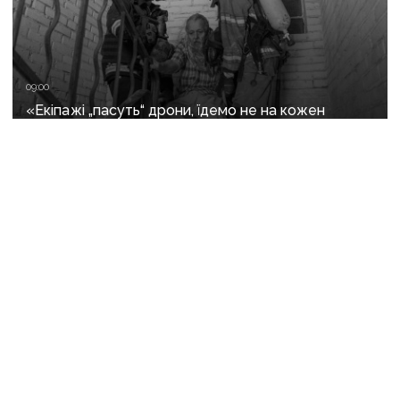
09:00
«Екіпажі „пасуть“ дрони, їдемо не на кожен
виклик»: куди ДСНС не виїжджає на ліквідацію
надзвичайних ситуацій у Краматорську
та Слов’янську
07:08
Один загиблий і 15 поранених за добу: ворог
масовано обстріляв Донеччину