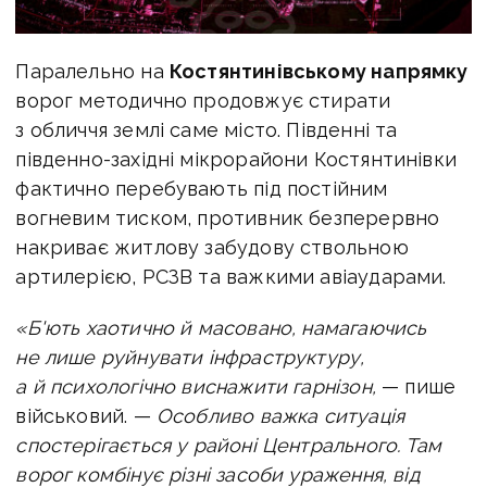
Паралельно на
Костянтинівському напрямку
ворог методично продовжує стирати
з обличчя землі саме місто. Південні та
південно-західні мікрорайони Костянтинівки
фактично перебувають під постійним
вогневим тиском, противник безперервно
накриває житлову забудову ствольною
артилерією, РСЗВ та важкими авіаударами.
«Б'ють хаотично й масовано, намагаючись
не лише руйнувати інфраструктуру,
а й психологічно виснажити гарнізон,
— пише
військовий. —
Особливо важка ситуація
спостерігається у районі Центрального. Там
ворог комбінує різні засоби ураження, від