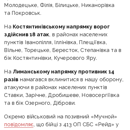
Молодецьке, Філія, Білицьке, Никанорівка
та Покровськ.
На
Костянтинівському напрямку ворог
здійснив 18 атак
, в районах населених
пунктів Іванопілля, Іллінівка, Плещіївка,
Вільне, Торецьке, Бересток, Степанівка та в
бік Костянтинівки, Кучерового Яру.
На
Лиманському напрямку противник 14
разів
намагався вклинитися в нашу оборону,
атакуючи в районах населених пунктів
Ставки, Зарічне, Дробишеве, Новосергіївка
та в бік Озерного, Діброви.
Окремо військовий на позивний «Мучной»
повідомляє
, що бійці з 413 ОП СБС «Рейд» у