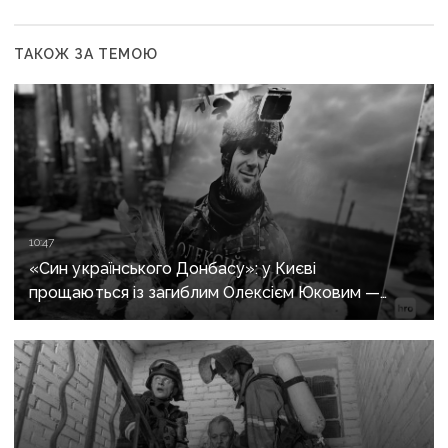
ТАКОЖ ЗА ТЕМОЮ
10:47
«Син українського Донбасу»: у Києві
прощаються із загиблим Олексієм Юковим —
пошуковцем загону «Плацдарм»