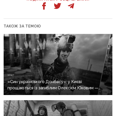
ТАКОЖ ЗА ТЕМОЮ
10:47
«Син українського Донбасу»: у Києві
прощаються із загиблим Олексієм Юковим —
пошуковцем загону «Плацдарм»