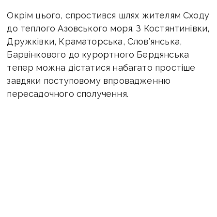
Окрім цього, спростився шлях жителям Сходу
до теплого Азовського моря. З Костянтинівки,
Дружківки, Краматорська, Слов’янська,
Барвінкового до курортного Бердянська
тепер можна дістатися набагато простіше
завдяки поступовому впровадженню
пересадочного сполучення.
Так, з Костянтинівки о 19:09 відправляється
приміський поїзд № 6244 Фенольна — Лозова.
До станції Лозова він прибуває о 23:28, а вже
за 10 хвилин, о 23:38, можна зробити
пересадку на поїзд № 2610 Харків —
Бердянськ, який прибуває до Азовського
моря о 07:27.