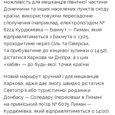
можливість для мешканців північної частини
Донеччини та інших населених пунктів сходу
країни, використовуючи пересадочне
сполучення (наприклад, електропоїздом №
6224 Курдюмівка — Бахмут — Лиман, який
відправлятиметься з Бахмута о 13:25,
проходитиме через Сіль та Сіверськ,
та прибуватиме до кінцевої зупинки о 14:52),
дістатися Харкова чи Дніпра, а з цих
«хабів» — до будь-якої точки країни.
Новий маршрут зручний і для мешканців
Харкова, адже дає змогу швидко дістатися
Святогір’я або туристичної родзинки
Донбасу — Соледару (пересівши в Лимані
на приміський поїзд № 6075 Лиман —
Курдюмівка, який відправлятиметься о 14:00).