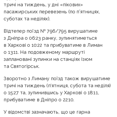
тричі на тиждень, у дні «пікових»
пасажирських перевезень (по п’ятницях,
суботах та неділях).
Відтепер поїзд № 796/795 вирушатиме
з Дніпра о 06:23 ранку, зупинятиметься
в Харкові о 10:22 та прибуватиме в Лиман
о 13:11. На подовженому маршруті
заплановані зупинки на станціях Ізюм
та Святогірськ.
Зворотно з Лиману поїзд також вирушатиме
тричі на тиждень (п'ятниця, субота та неділя)
о 15:27 та, зупинившись у Харкові о 18:11,
прибуватиме в Дніпро о 22:10.
У відомстві зазначають, що це гарна