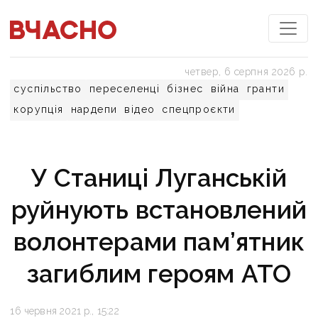
четвер, 6 серпня 2026 р.
суспільство
переселенці
бізнес
війна
гранти
корупція
нардепи
відео
спецпроєкти
У Станиці Луганській
руйнують встановлений
волонтерами пам’ятник
загиблим героям АТО
16 червня 2021 р., 15:22