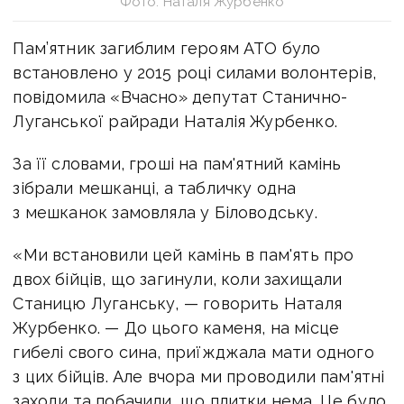
Фото: Наталя Журбенко
Пам’ятник загиблим героям АТО було
встановлено у 2015 році силами волонтерів,
повідомила «Вчасно» депутат Станично-
Луганської райради Наталія Журбенко.
За її словами, гроші на пам'ятний камінь
зібрали мешканці, а табличку одна
з мешканок замовляла у Біловодську.
«Ми встановили цей камінь в пам'ять про
двох бійців, що загинули, коли захищали
Станицю Луганську, — говорить Наталя
Журбенко. — До цього каменя, на місце
гибелі свого сина, приїжджала мати одного
з цих бійців. Але вчора ми проводили пам'ятні
заходи та побачили, що плитки нема. Це було