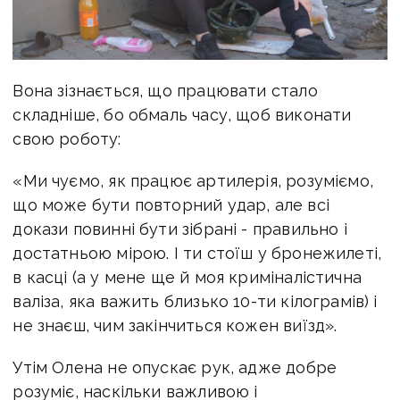
Вона зізнається, що працювати стало
складніше, бо обмаль часу, щоб виконати
свою роботу:
«Ми чуємо, як працює артилерія, розуміємо,
що може бути повторний удар, але всі
докази повинні бути зібрані - правильно і
достатньою мірою. І ти стоїш у бронежилеті,
в касці (а у мене ще й моя криміналістична
валіза, яка важить близько 10-ти кілограмів) і
не знаєш, чим закінчиться кожен виїзд».
Утім Олена не опускає рук, адже добре
розуміє, наскільки важливою і