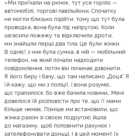
«Ми приїхали на ринок, тут усе горіло —
автомобілі, торгові павільйони. Спочатку
не могли близько підійти, тому що тут була
проводка, вона була під напругою. Коли
загасили пожежу та відключили дроти,
ми знайшли перші два тіла. Це були жінки.
В однієї з них була сумка, в ній — мобільний
телефон, на який почали надходити
повідомлення, потім він починає дзвонити.
Я його беру і бачу, що там написано „Доця“. Я
їй кажу, що ми з поліції, і вона розуміє,
що трапилося, бо вже бачила новини… Мені
довелося їй розповісти про те, що її мами
більше немає. Пізніше ми встановили, що
жінка разом зі своєю подругою йшла
до магазину, щоб поповнити рахунок і
зателефонувати доньці. І в цей момент їх