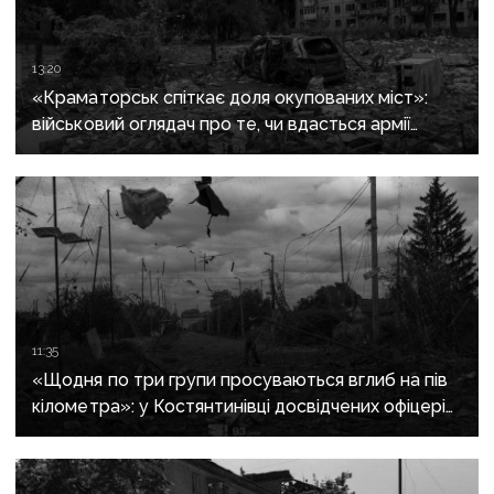
13:20
«Краматорськ спіткає доля окупованих міст»:
військовий оглядач про те, чи вдасться армії
рф захопити останню агломерацію Донеччини до
кінця 2026 року
11:35
«Щодня по три групи просуваються вглиб на пів
кілометра»: у Костянтинівці досвідчених офіцерів
рф відправляють на штурми позицій