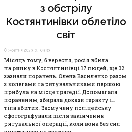
з обстрілу
Костянтинівки облетіло
світ
8 жовтня 2023 р., 09:33
Місяць тому, 6 вересня, росія вбила
на ринку в Костянтинівці 17 людей, ще 32
зазнали поранень. Олена Василенко разом
з колегами та рятувальниками першою
прибула на місце трагедії. Допомагала
пораненим, збирала докази теракту і…
тіла вбитих. Засмучену поліцейську
сфотографували після закінчення
рятувальної операції, коли вона без сил
опустилася на тротуар.