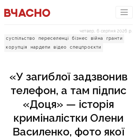
четвер, 6 серпня 2026 р.
суспільство
переселенці
бізнес
війна
гранти
корупція
нардепи
відео
спецпроєкти
«У загиблої задзвонив
телефон, а там підпис
«Доця» — історія
криміналістки Олени
Василенко, фото якої