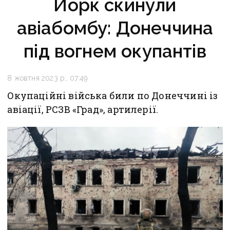
Йорк скинули
авіабомбу: Донеччина
під вогнем окупантів
8 жовтня 2023 р., 07:49
Окупаційні війська били по Донеччині із
авіації, РСЗВ «Град», артилерії.