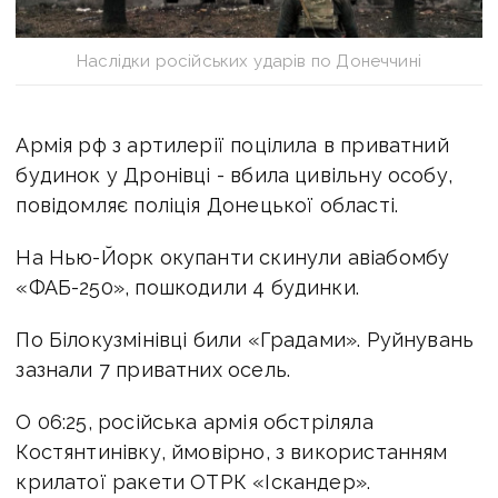
Наслідки російських ударів по Донеччині
Армія рф з артилерії поцілила в приватний
будинок у Дронівці - вбила цивільну особу,
повідомляє поліція Донецької області.
На Нью-Йорк окупанти скинули авіабомбу
«ФАБ-250», пошкодили 4 будинки.
По Білокузмінівці били «Градами». Руйнувань
зазнали 7 приватних осель.
О 06:25, російська армія обстріляла
Костянтинівку, ймовірно, з використанням
крилатої ракети ОТРК «Іскандер».