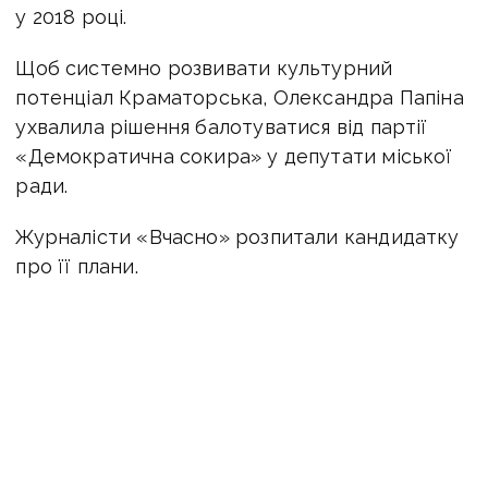
у 2018 році.
Щоб системно розвивати культурний
потенціал Краматорська, Олександра Папіна
ухвалила рішення балотуватися від партії
«Демократична сокира» у депутати міської
ради.
Журналісти «Вчасно» розпитали кандидатку
про її плани.
Як і коли вирішили балотуватися
у депутати Краматорської міської
ради?
— Для мене це було доволі несподівано.
У мене було дві пропозиції вступити до лав
партій — від «Демократичної сокири»