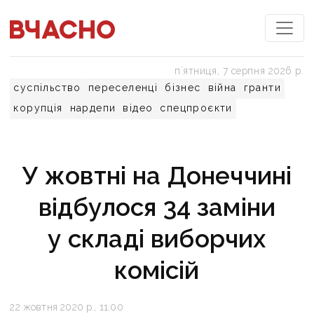
пʼятниця, 7 серпня 2026 р.
суспільство
переселенці
бізнес
війна
гранти
корупція
нардепи
відео
спецпроєкти
У жовтні на Донеччині
відбулося 34 заміни
у складі виборчих
комісій
22 жовтня 2020 р., 11:00