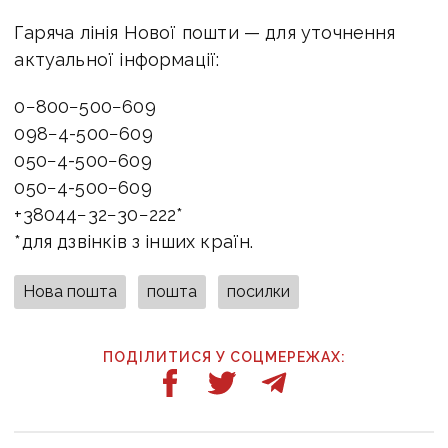
Гаряча лінія Нової пошти — для уточнення
актуальної інформації:
0−800−500−609
098−4-500−609
050−4-500−609
050−4-500−609
+38044−32−30−222*
*для дзвінків з інших країн.
Нова пошта
пошта
посилки
ПОДІЛИТИСЯ У СОЦМЕРЕЖАХ: