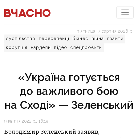
пʼятниця, 7 серпня 2026 р.
суспільство
переселенці
бізнес
війна
гранти
корупція
нардепи
відео
спецпроєкти
«Україна готується
до важливого бою
на Сході» — Зеленський
9 квітня 2022 р., 16:19
Володимир Зеленський заявив,