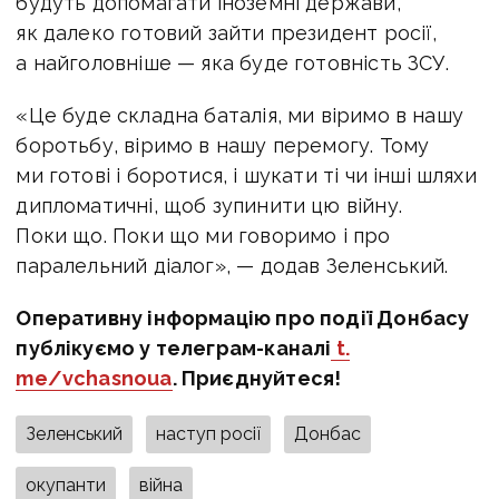
будуть допомагати іноземні держави,
як далеко готовий зайти президент росії,
а найголовніше — яка буде готовність ЗСУ.
«Це буде складна баталія, ми віримо в нашу
боротьбу, віримо в нашу перемогу. Тому
ми готові і боротися, і шукати ті чи інші шляхи
дипломатичні, щоб зупинити цю війну.
Поки що. Поки що ми говоримо і про
паралельний діалог», — додав Зеленський.
Оперативну інформацію про події Донбасу
публікуємо у телеграм-каналі
t.
me/vchasnoua
. Приєднуйтеся!
Зеленський
наступ росії
Донбас
окупанти
війна