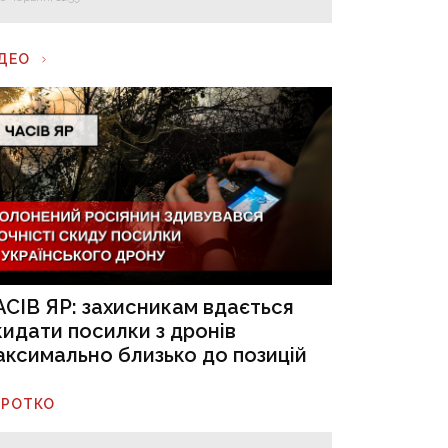
ІДЕО
АСІВ ЯР: захисникам вдається
кидати посилки з дронів
аксимально близько до позицій
ОРОТКО