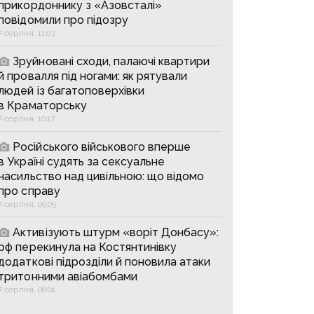
прикордоннику з «Азовсталі»
повідомили про підозру
7 серпня, 11:03
Зруйновані сходи, палаючі квартири
й провалля під ногами: як рятували
людей із багатоповерхівки
в Краматорську
7 серпня, 10:17
Російського військового вперше
в Україні судять за сексуальне
насильство над цивільною: що відомо
про справу
7 серпня, 09:05
Активізують штурм «воріт Донбасу»:
рф перекинула на Костянтинівку
додаткові підрозділи й поновила атаки
тритонними авіабомбами
7 серпня, 08:01