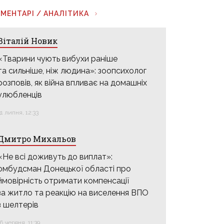
МЕНТАРІ / АНАЛІТИКА
Віталій Новик
«Тварини чують вибухи раніше
та сильніше, ніж людина»: зоопсихолог
розповів, як війна впливає на домашніх
улюбленців
31 липня, 12:33
Дмитро Михальов
«Не всі доживуть до виплат»:
омбудсман Донецької області про
ймовірність отримати компенсації
за житло та реакцію на виселення ВПО
з шелтерів
16 червня, 11:39