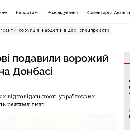
ьне
Репортажі
Розслідування
Коментарі / Аналіти
гранти
корупція
нардепи
відео
спецпроєкти
кові подавили ворожий
на Донбасі
нах відповідальності українських
ень режиму тиші.