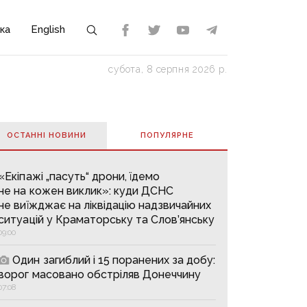
ка
English
субота, 8 серпня 2026 р.
ОСТАННІ НОВИНИ
ПОПУЛЯРНE
«Екіпажі „пасуть“ дрони, їдемо
не на кожен виклик»: куди ДСНС
не виїжджає на ліквідацію надзвичайних
ситуацій у Краматорську та Слов’янську
09:00
Один загиблий і 15 поранених за добу:
ворог масовано обстріляв Донеччину
07:08