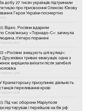
За добу 27 тисяч українців підтримали
петицію про присвоєння Олексію Юкову
звання Героя України посмертно
07:00
Відео. Росіяни вдарили
по Слов’янську «Торнадо-С»: загинула
людина, п’ятеро поранені
7 серпня, 16:27
«Росіяни знищують цілі вулиці»:
з Дружківки триває евакуація, одна з
жінок вирішила виїхати після загибелі
чоловіка
7 серпня, 13:05
У Краматорську призупиняє діяльність
станція переливання крові
7 серпня, 12:16
Під час оборони Маріуполя
дезертирував і перейшов на бік рф: