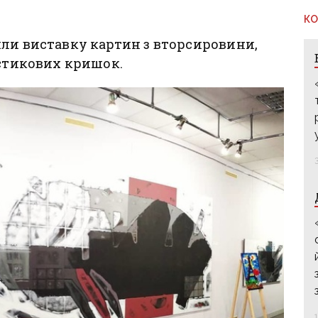
КО
ли виставку картин з вторсировини,
астикових кришок.