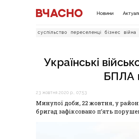
Новини
Актуал
суспільство
переселенці
бізнес
війна
Українські війсь
БПЛА 
23 жовтня 2020 р., 07:53
Минулої доби, 22 жовтня, у райо
бригад зафіксовано п’ять поруш