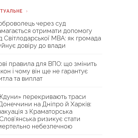
КТУАЛЬНЕ
оброволець через суд
амагається отримати допомогу
ід Світлодарської МВА: як громада
уйнує довіру до влади
ові правила для ВПО: що змінить
акон і чому він ще не гарантує
итла та виплат
Ждуни» перекривають траси
 Донеччини на Дніпро й Харків:
вакуація з Краматорська
 Слов’янська ризикує стати
мертельно небезпечною