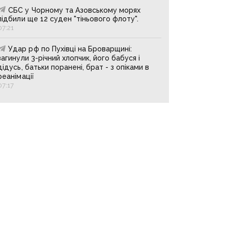
СБС у Чорному та Азовському морях
підбили ще 12 суден "тіньового флоту".
07:21
Удар рф по Пухівці на Броварщині:
загинули 3-річний хлопчик, його бабуся і
дідусь, батьки поранені, брат - з опіками в
реанімації
07:17