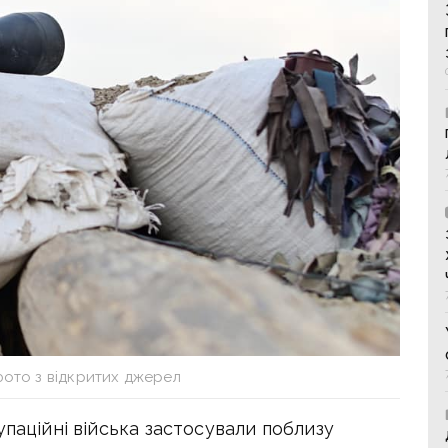
фото з відкритих джерел
упаційні війська застосували поблизу