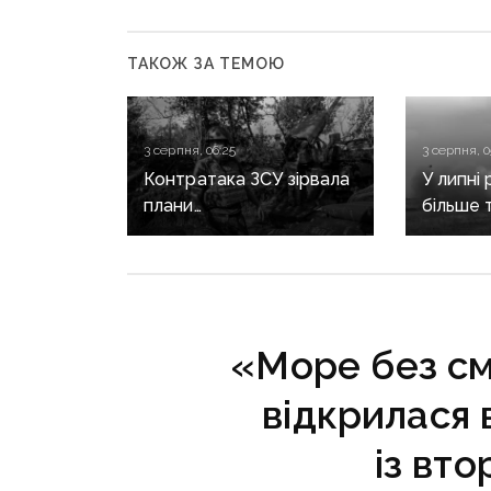
ТАКОЖ ЗА ТЕМОЮ
3 серпня, 06:25
3 серпня, 0
Контратака ЗСУ зірвала
У липні 
плани
більше т
рф на Слов’янському
звільни
напрямку, — ISW
оборон
«Море без смі
відкрилася 
із вт