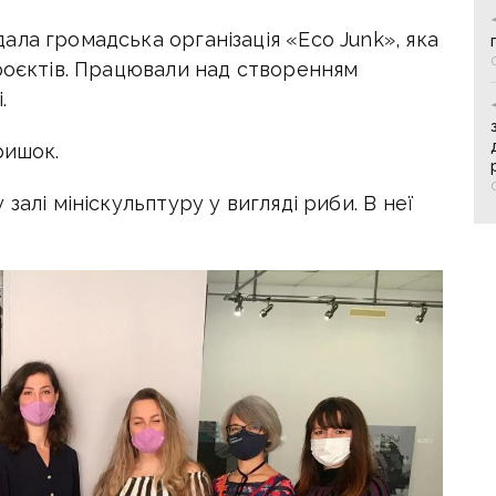
ла громадська організація «Eco Junk», яка
проєктів. Працювали над створенням
.
ришок.
залі мініскульптуру у вигляді риби. В неї