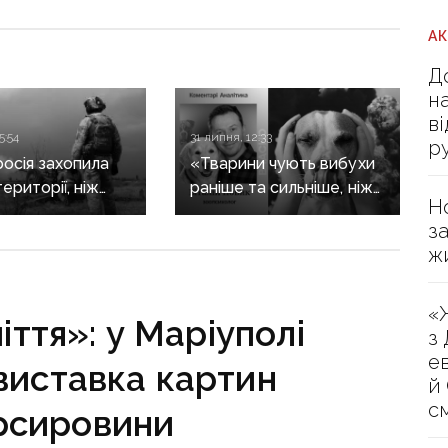
А
Д
н
в
5:54
31 липня, 12:33
р
росія захопила
«Тварини чують вибухи
ериторії, ніж
раніше та сильніше, ніж
Н
ли Сили
людина»: зоопсихолог
з
и — DeepState
розповів, як війна
ж
впливає на домашніх
улюбленців
«
ття»: у Маріуполі
з
е
виставка картин
й
с
орсировини