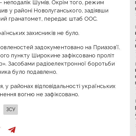
— неподалік Шумів. Окрім того, режим
в у районі Новолуганського, задіявши
вий гранатомет, передає штаб ООС.
аїнських захисників не було.
овленостей задокументовано на Приазов’ї.
ного пункту Широкине зафіксовано проліт
». Засобами радіоелектронної боротьби
ника було подавлено.
я, у районах відповідальності українських
нення вогню не зафіксовано.
ЗСУ