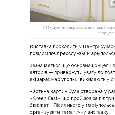
У Маріуполі відкрилася виставка ка
Маріупо
Виставка проходить у Центрі сучасн
повідомляє пресслужба Маріупольсь
Зазначається, що основна концепція
авторів — привернути увагу до пов
які зараз маріупольці викидають у см
Частина картин була створена у ра
«Green Fest», що пройшов за підтр
бюджет». Після нього у маріупольськ
організувати тематичну виставку.