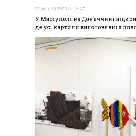
22 жовтня 2020 р., 18:07
У Маріуполі на Донеччині відкри
де усі картини виготовлені з пл