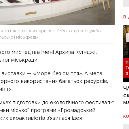
В
ртин з пластикових кришок / Фото: пресслужба
льської міськради
ого мистецтва імені Архипа Куїнджі,
кої міськради.
 виставки — «Море без сміття». А мета
торного використання багатьох ресурсів,
Ч
іття.
с
м
мках підготовки до екологічного фестивалю
имки міської програми «Громадський
К
их екоактивістів з’явилася ідея