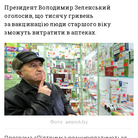
Президент Володимир Зеленський
оголосив, що тисячу гривень
за вакцинацію люди старшого віку
зможуть витратити в аптеках.
Фото: 4esnok.by
Програма єПідтримка розширюватиметься,