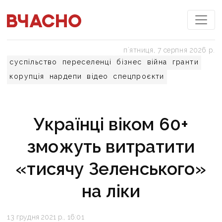
пʼятниця, 7 серпня 2026 р.
суспільство
переселенці
бізнес
війна
гранти
корупція
нардепи
відео
спецпроєкти
Українці віком 60+
зможуть витратити
«тисячу Зеленського»
на ліки
13 грудня 2021 р., 16:01