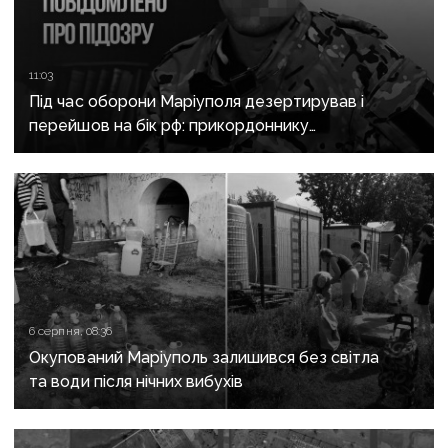
11:03
Під час оборони Маріуполя дезертирував і
перейшов на бік рф: прикордоннику
з «Азовсталі» повідомили про підозру
6 серпня, 08:36
Окупований Маріуполь залишився без світла
та води після нічних вибухів