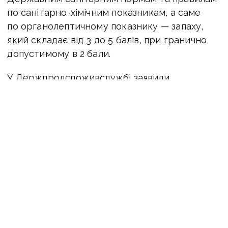
по санітарно-хімічним показникам, а саме
по органолептичному показнику — запаху,
який складає від 3 до 5 балів, при гранично
допустимому в 2 бали.
У Держпродспоживслужбі заявили,
що ситуація з якістю питної води
залишається «стабільно-напруженою».
«Застерігаємо вас від використання води —
її споживання для задовільних потреб
та приготування їжі. Рекомендуємо
забезпечити альтернативним
водопостачанням для забезпечення питного
режиму та приготування їжі, встановивши
постійний моніторінг забезпечення питною
водою гарантованої якості, організовані