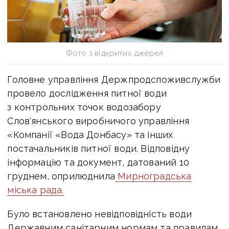
Фото з відкритих джерел
Головне управління Держпродспоживслужби
провело дослідження питної води
з контрольних точок водозабору
Слов'янського виробничого управління
«Компанії «Вода Донбасу» та інших
постачальників питної води. Відповідну
інформацію та документ, датований 10
груднем, оприлюднила
Мирноградська
міська рада.
Було встановлено невідповідність води
Державним санітарним нормам та правилам