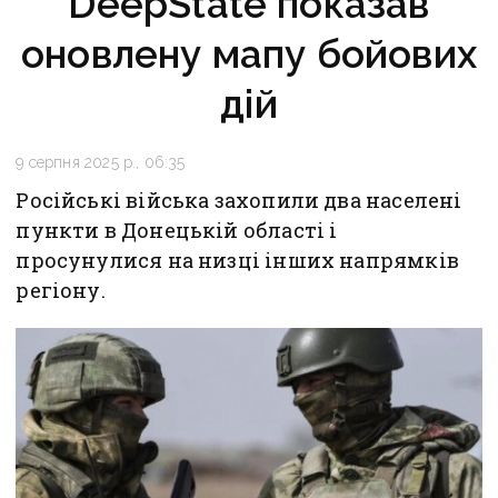
DeepState показав
оновлену мапу бойових
дій
9 серпня 2025 р., 06:35
Російські війська захопили два населені
пункти в Донецькій області і
просунулися на низці інших напрямків
регіону.