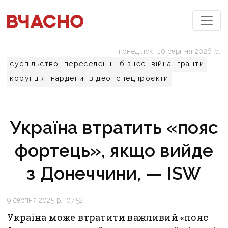
понеділок, 10 серпня 2026 р.
суспільство
переселенці
бізнес
війна
гранти
корупція
нардепи
відео
спецпроєкти
Україна втратить «пояс
фортець», якщо вийде
з Донеччини, — ISW
9 серпня 2025 р., 07:52
Україна може втратити важливий «пояс