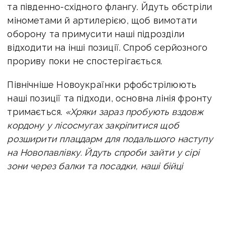
та південно-східного флангу. Йдуть обстріли
мінометами й артилерією, щоб вимотати
оборону та примусити наші підрозділи
відходити на інші позиції. Спроб серйозного
прориву поки не спостерігається.
Північніше Новоукраїнки рфобстрілюють
наші позиції та підходи, основна лінія фронту
тримається.
«Хряки зараз пробують вздовж
кордону у лісосмугах закріпитися щоб
розширити плацдарм для подальшого наступу
на Новопавлівку. Йдуть спроби зайти у сірі
зони через балки та посадки, наші бійці
працюють на випередження»
— пише
«Мучной».
За його словами, наразі Дачне позначено
як у червоній зоні через постійний вогневий