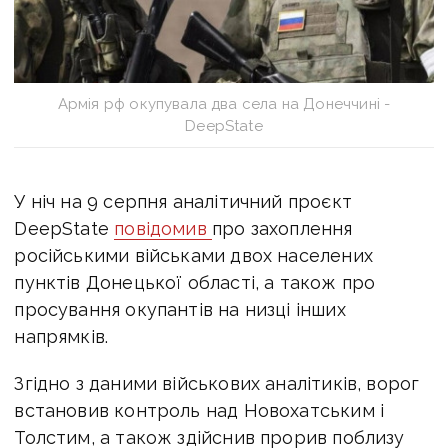
Армія рф окупувала два села на Донеччині -
DeepState
У ніч на 9 серпня аналітичний проєкт
DeepState
повідомив
про захоплення
російськими військами двох населених
пунктів Донецької області, а також про
просування окупантів на низці інших
напрямків.
Згідно з даними військових аналітиків, ворог
встановив контроль над Новохатським і
Толстим, а також здійснив прорив поблизу