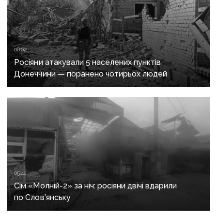
08:02
Росіяни атакували 5 населених пунктів
Донеччини — поранено чотирьох людей
05:41
Сім «Молній-2» за ніч: росіяни двічі вдарили
по Слов’янську