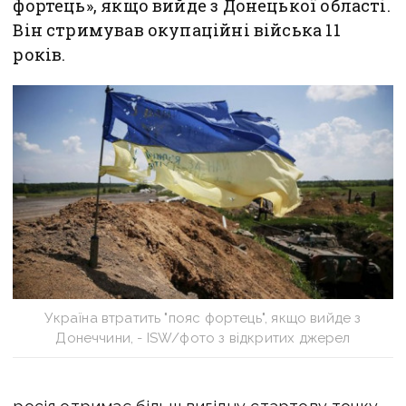
фортець», якщо вийде з Донецької області.
Він стримував окупаційні війська 11
років.
Україна втратить "пояс фортець", якщо вийде з
Донеччини, - ISW/фото з відкритих джерел