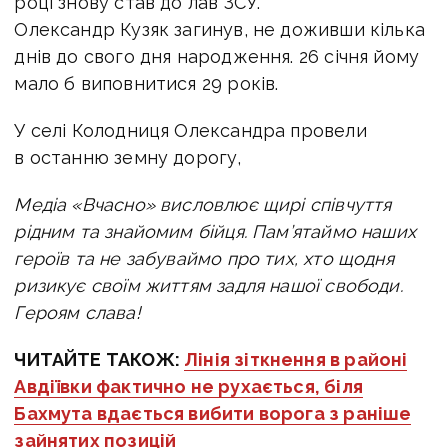
році знову став до лав ЗСУ.
Олександр Кузяк загинув, не доживши кілька
днів до свого дня народження. 26 січня йому
мало б виповнитися 29 років.
У селі Колодниця Олександра провели
в останню земну дорогу,
Медіа «Вчасно» висловлює щирі співчуття
рідним та знайомим бійця. Пам’ятаймо наших
героїв та не забуваймо про тих, хто щодня
ризикує своїм життям задля нашої свободи.
Героям слава!
ЧИТАЙТЕ ТАКОЖ:
Лінія зіткнення в районі
Авдіївки фактично не рухається, біля
Бахмута вдається вибити ворога з раніше
зайнятих позицій