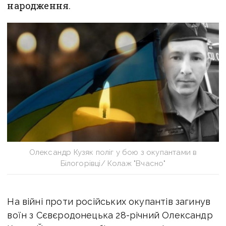
народження.
Олександр Кузяк поліг у бою з окупантами в
Білогорівці/ Колаж "Вчасно"
На війні проти російських окупантів загинув
воїн з Сєвєродонецька 28-річний Олександр