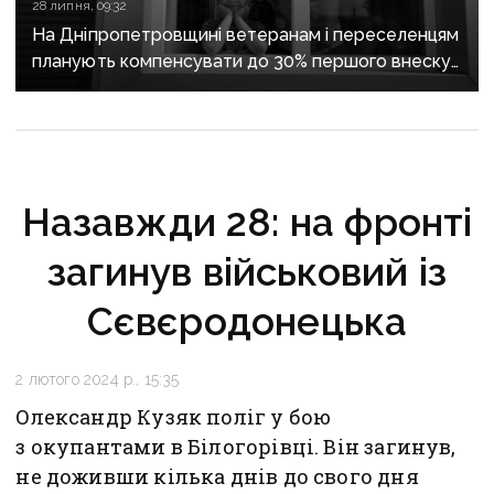
28 липня, 09:32
На Дніпропетровщині ветеранам і переселенцям
планують компенсувати до 30% першого внеску
за програмою «єОселя»
Назавжди 28: на фронті
загинув військовий із
Сєвєродонецька
2 лютого 2024 р., 15:35
Олександр Кузяк поліг у бою
з окупантами в Білогорівці. Він загинув,
не доживши кілька днів до свого дня