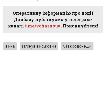
Оперативну інформацію про події
Донбасу публікуємо у телеграм-
каналі
t.me/vchasnoua
. Приєднуйтеся!
війна
загинув військовий
Сєвєродонецьк
ПОДІЛИТИСЯ У СОЦМЕРЕЖАХ:
ТАКОЖ ЗА ТЕМОЮ