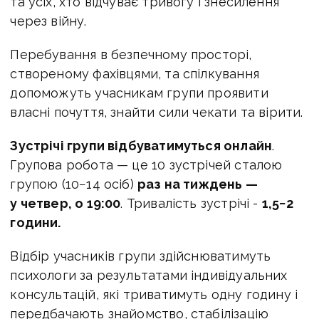
та усіх, хто відчуває тривогу і знесилення
через війну.
Перебування в безпечному просторі,
створеному фахівцями, та спілкування
допоможуть учасникам групи проявити
власні почуття, знайти сили чекати та вірити.
Зустрічі групи відбуватимуться онлайн
.
Групова робота — це 10 зустрічей сталою
групою (10−14 осіб)
раз на тиждень —
у четвер, о 19:00
. Тривалість зустрічі -
1,5−2
години.
Відбір учасників групи здійснюватимуть
психологи за результатами індивідуальних
консультацій, які триватимуть одну годину і
передбачають знайомство, стабілізацію