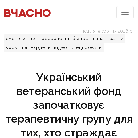
неділя, 9 серпня 2026 р.
суспільство
переселенці
бізнес
війна
гранти
корупція
нардепи
відео
спецпроєкти
Український
ветеранський фонд
започатковує
терапевтичну групу для
тих, хто страждає