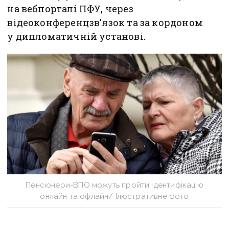
на вебпорталі ПФУ, через
відеоконференцзв'язок та за кордоном
у дипломатичній установі.
Пенсіонери-ВПО можуть пройти ідентифікацію
онлайн та офлайн/ Ілюстративне фото