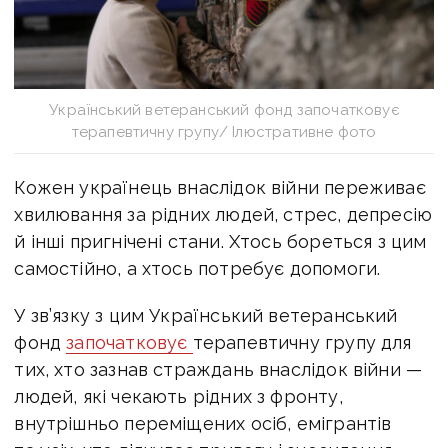
Український ветеранський фонд започатковує
терапевтичну групу/ Ілюстративне фото
Кожен українець внаслідок війни переживає
хвилювання за рідних людей, стрес, депресію
й інші пригнічені стани. Хтось бореться з цим
самостійно, а хтось потребує допомоги.
У зв’язку з цим Український ветеранський
фонд
започатковує
терапевтичну групу для
тих, хто зазнав страждань внаслідок війни —
людей, які чекають рідних з фронту,
внутрішньо переміщених осіб, емігрантів