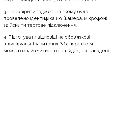
3. Перевірити гаджет, на якому буде
проведено ідентифікацію (камера, мікрофон),
здійснити тестове підключення.
4. Підготувати відповіді на обов’язкові
індивідуальні запитання. З їх переліком
можна ознайомитися на слайдах, які наведені
нижче.
5. Подати заяву на
вебпорталі
е-послуг
Пенсійного фонду України (ПФУ).
ЧИТАЙТЕ ТАКОЖ:
Ідентифікація через банк:
пенсіонери-ВПО жаліються на припинення
виплат