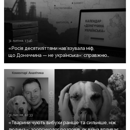
31 липня, 13:46
«Росія десятиліттями нав’язувала міф,
що Донеччина — не українська»: справжню
історію регіону зберуть в унікальному календарі
31 липня, 12:33
«Тварини чують вибухи раніше та сильніше, ніж
людина»: зоопсихолог розповів, як війна впливає