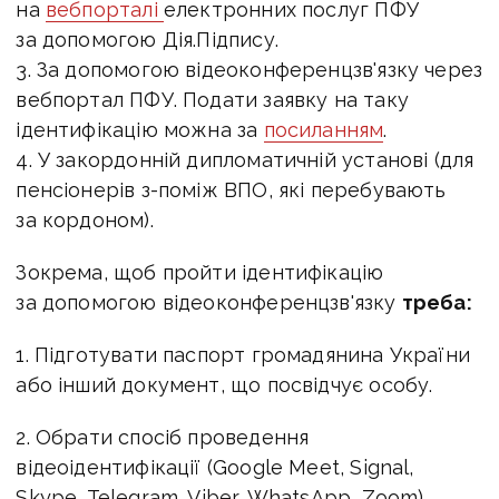
на
вебпорталі
електронних послуг ПФУ
за допомогою Дія.Підпису.
3. За допомогою відеоконференцзв'язку через
вебпортал ПФУ. Подати заявку на таку
ідентифікацію можна за
посиланням
.
4. У закордонній дипломатичній установі (для
пенсіонерів з-поміж ВПО, які перебувають
за кордоном).
Зокрема, щоб пройти ідентифікацію
за допомогою відеоконференцзв'язку
треба:
1. Підготувати паспорт громадянина України
або інший документ, що посвідчує особу.
2. Обрати спосіб проведення
відеоідентифікації (Google Meet, Signal,
Skype, Telegram, Viber, WhatsApp, Zoom).