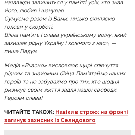
назавжди залишиться у пам’яті усіх, хто знав
його, любив і шанував.
Сумуємо разом із Вами, низько схиляємо
голови у скорботі.
Вічна пам’ять і слава українському воїну, який
захищав рідну Україну і кожного з нас», —
пише Падун.
Медіа «Вчасно» висловлює щирі співчуття
рідним та знайомим бійця. Пам’ятаймо наших
героїв та не забуваймо про тих, хто щодня
ризикує своїм життя задля нашої свободи.
Героям слава!
ЧИТАЙТЕ ТАКОЖ:
Навіки в строю: на фронті
загинув захисник із Селидового