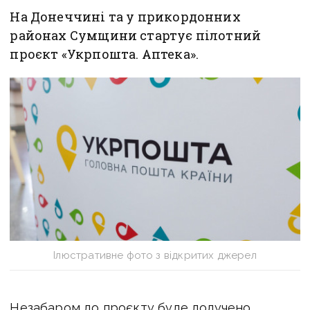
На Донеччині та у прикордонних
районах Сумщини стартує пілотний
проєкт «Укрпошта. Аптека».
Ілюстративне фото з відкритих джерел
Незабаром до проєкту буде долучено