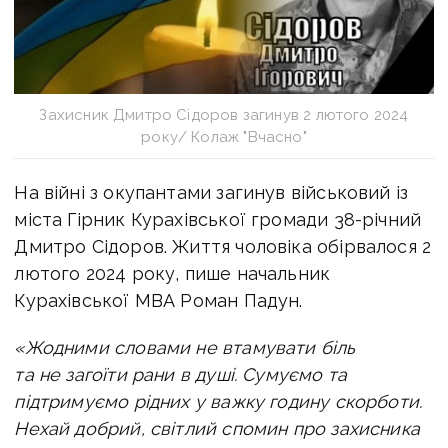
Захисник Дмитро Сідоров загинув 2 лютого 2024
року/ Колаж "Вчасно"
На війні з окупантами загинув військовий із
міста Гірник Курахівської громади 38-річний
Дмитро Сідоров. Життя чоловіка обірвалося 2
лютого 2024 року, пише начальник
Курахівської МВА Роман Падун.
«Жодними словами не втамувати біль
та не загоїти рани в душі. Сумуємо та
підтримуємо рідних у важку годину скорботи.
Нехай добрий, світлий спомин про захисника