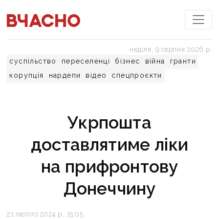
неділя, 9 серпня 2026 р.
суспільство
переселенці
бізнес
війна
гранти
корупція
нардепи
відео
спецпроєкти
Укрпошта
доставлятиме ліки
на прифронтову
Донеччину
21 лютого 2024 р., 15:05