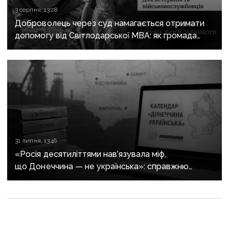
3 серпня, 13:28
Доброволець через суд намагається отримати
допомогу від Світлодарської МВА: як громада
руйнує довіру до влади
31 липня, 13:46
«Росія десятиліттями нав’язувала міф,
що Донеччина — не українська»: справжню
історію регіону зберуть в унікальному календарі