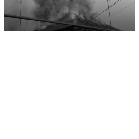
7 серпня, 07:12
Війська рф вдарили по 11 населених пунктах
Донеччини: одна людина загинула, п’ятеро
поранені
6 серпня, 10:20
У Дружківці цієї зими не буде опалювального
сезону: фронт наближається, інфраструктура
критично зруйнована