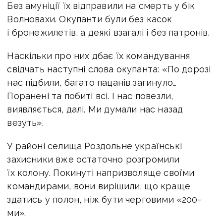
Без амуніції їх відправили на смерть у бік
Волновахи. Окупанти були без касок
і бронежилетів, а деякі взагалі і без патронів.
Наскільки про них дбає їх командування
свідчать наступні слова окупанта: «По дорозі
нас підбили, багато пацанів загинуло…
Поранені та побиті всі. І нас повезли,
виявляється, далі. Ми думали нас назад
везуть».
У районі селища Роздольне українські
захисники вже остаточно розгромили
їх колону. Покинуті напризволяще своїми
командирами, вони вирішили, що краще
здатись у полон, ніж бути черговими «200-
ми».