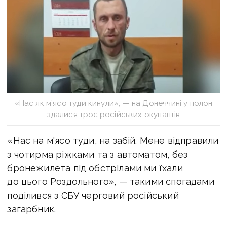
«Нас як м’ясо туди кинули», — на Донеччині у полон
здалися троє російських окупантів
«Нас на м'ясо туди, на забій. Мене відправили
з чотирма ріжками та з автоматом, без
бронежилета під обстрілами ми їхали
до цього Роздольного», — такими спогадами
поділився з СБУ черговий російський
загарбник.