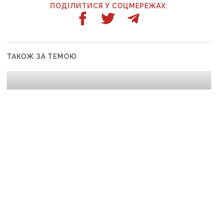
ПОДІЛИТИСЯ У СОЦМЕРЕЖАХ:
ТАКОЖ ЗА ТЕМОЮ
10:20
У Дружківці цієї зими не буде опалювального
сезону: фронт наближається, інфраструктура
критично зруйнована