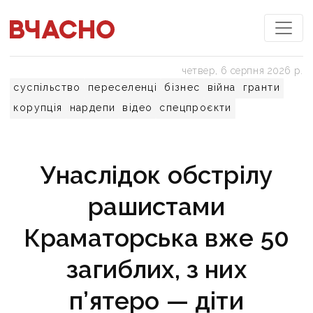
четвер, 6 серпня 2026 р.
суспільство
переселенці
бізнес
війна
гранти
корупція
нардепи
відео
спецпроєкти
Унаслідок обстрілу
рашистами
Краматорська вже 50
загиблих, з них
п’ятеро — діти