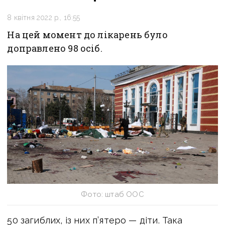
8 квітня 2022 р., 16:55
На цей момент до лікарень було
доправлено 98 осіб.
Фото: штаб ООС
50 загиблих, із них п’ятеро — діти. Така