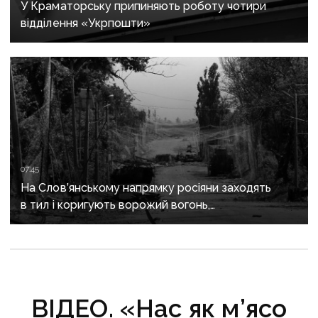
У Краматорську припиняють роботу чотири
відділення «Укрпошти»
07:45
На Слов’янському напрямку росіяни заходять
в тил і коригують ворожий вогонь,
на Краматорському «промацують» слабкі
ділянки
ВІДЕО. «Нас як м’ясо