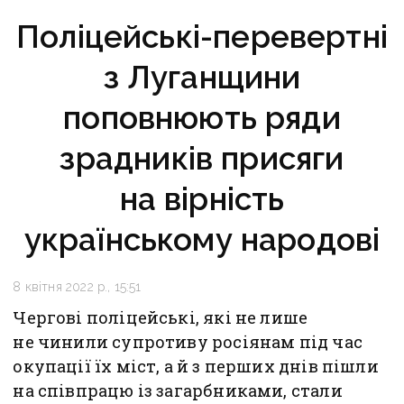
Поліцейські-перевертні
з Луганщини
поповнюють ряди
зрадників присяги
на вірність
українському народові
8 квітня 2022 р., 15:51
Чергові поліцейські, які не лише
не чинили супротиву росіянам під час
окупації їх міст, а й з перших днів пішли
на співпрацю із загарбниками, стали