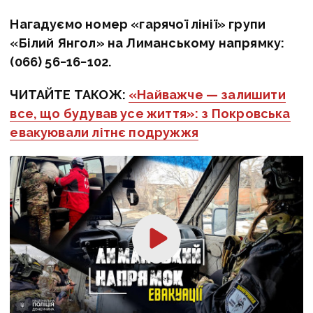
Нагадуємо номер «гарячої лінії» групи
«Білий Янгол» на Лиманському напрямку:
(066) 56−16−102.
ЧИТАЙТЕ ТАКОЖ:
«Найважче — залишити
все, що будував усе життя»: з Покровська
евакуювали літнє подружжя