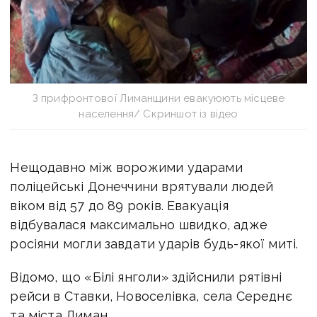
З прифронтової Лиманщини евакуюють місцеве
населення/ Скриншот із відео
Нещодавно м
іж ворожими ударами
поліцейські Донеччини врятували людей
віком від 57 до 89 років. Евакуація
відбувалася максимально швидко, адже
росіяни могли завдати ударів будь-якої миті.
Відомо, що «Білі янголи» здійснили рятівні
рейси в Ставки, Новоселівка, села Середнє
та міста Лиман.