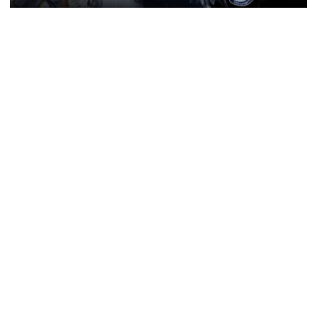
Оперативну інформацію про події
Донбасу публікуємо у телеграм-
каналі
t.me/vchasnoua
. Приєднуйтеся!
війна
Донецька область
російські окупанти
Лиман
Лиманська громада
Білі янголи
поліція Донеччини
евакуація
ПОДІЛИТИСЯ У СОЦМЕРЕЖАХ: