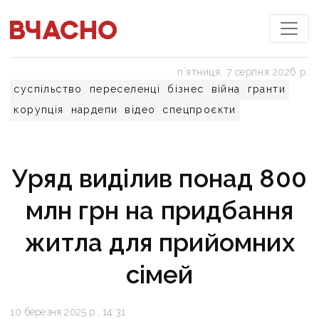
пʼятниця, 7 серпня 2026 р.
суспільство
переселенці
бізнес
війна
гранти
корупція
нардепи
відео
спецпроєкти
Уряд виділив понад 800
млн грн на придбання
житла для прийомних
сімей
10 березня 2025 р., 14:31