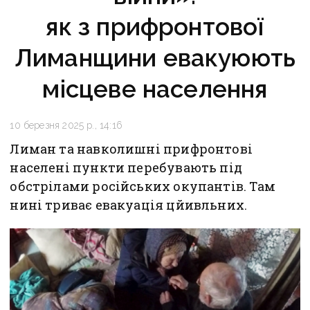
як з прифронтової
Лиманщини евакуюють
місцеве населення
10 березня 2025 р., 14:16
Лиман та навколишні прифронтові
населені пункти перебувають під
обстрілами російських окупантів. Там
нині триває евакуація цйивльних.