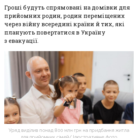
Гроші будуть спрямовані на домівки для
прийомних родин, родин переміщених
через війну всередині країни й тих, які
планують повертатися в Україну
з евакуації.
Уряд виділив понад 800 млн грн на придбання житла
для прийомних сімей/ Ілюстративне фото