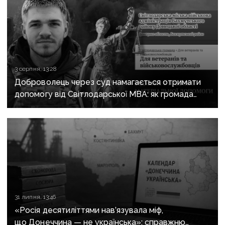
3 серпня, 13:28
Доброволець через суд намагається отримати
допомогу від Світлодарської МВА: як громада
руйнує довіру до влади
31 липня, 13:46
«Росія десятиліттями нав’язувала міф,
що Донеччина — не українська»: справжню