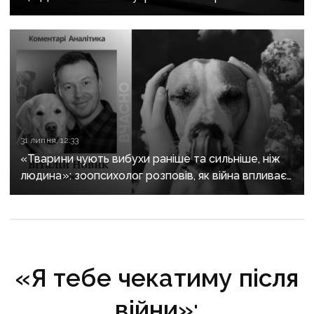
історію регіону зберуть в унікальному календарі
31 липня, 12:33
«Тварини чують вибухи раніше та сильніше, ніж
людина»: зоопсихолог розповів, як війна впливає
на домашніх улюбленців
«Я тебе чекатиму після
війни»: