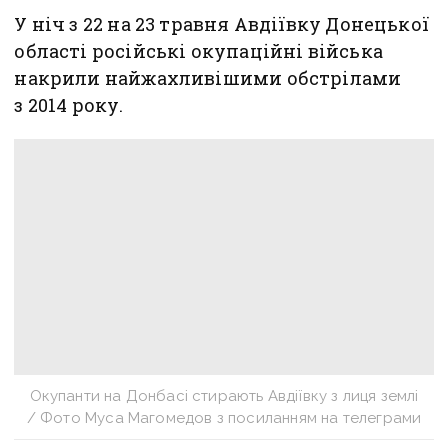
У ніч з 22 на 23 травня Авдіївку Донецької
області російські окупаційні війська
накрили найжахливішими обстрілами
з 2014 року.
Окупанти на Донбасі стирають Авдіївку з лиця землі
/ Фото Муса Магомедов з посиланням на телеграми