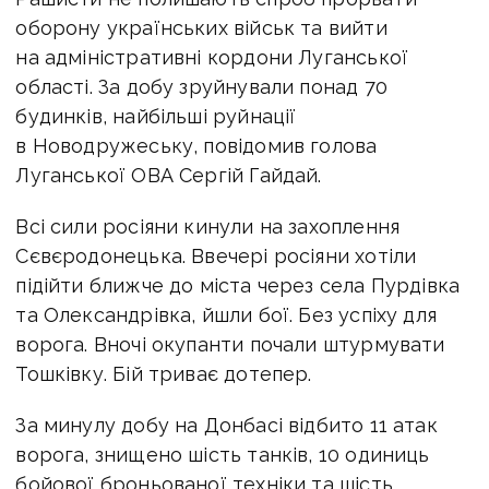
оборону українських військ та вийти
на адміністративні кордони Луганської
області. За добу зруйнували понад 70
будинків, найбільші руйнації
в Новодружеську, повідомив голова
Луганської ОВА Сергій Гайдай.
Всі сили росіяни кинули на захоплення
Сєвєродонецька. Ввечері росіяни хотіли
підійти ближче до міста через села Пурдівка
та Олександрівка, йшли бої. Без успіху для
ворога. Вночі окупанти почали штурмувати
Тошківку. Бій триває дотепер.
За минулу добу на Донбасі відбито 11 атак
ворога, знищено шість танків, 10 одиниць
бойової броньованої техніки та шість