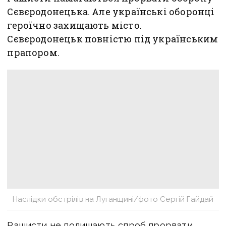
Сєвєродонецька. Але українські оборонці
героїчно захищають місто.
Сєвєродонецьк повністю під українським
прапором.
Наслідки обстрілів на Луганщині/фото Сергій Гайдай
Рашисти не полишають спроб прорвати