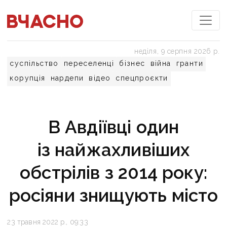
неділя, 9 серпня 2026 р.
суспільство
переселенці
бізнес
війна
гранти
корупція
нардепи
відео
спецпроєкти
В Авдіївці один
із найжахливіших
обстрілів з 2014 року:
росіяни знищують місто
23 травня 2022 р., 09:33