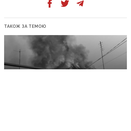
ТАКОЖ ЗА ТЕМОЮ
7 серпня, 07:12
Війська рф вдарили по 11 населених пунктах
Донеччини: одна людина загинула, п’ятеро
поранені