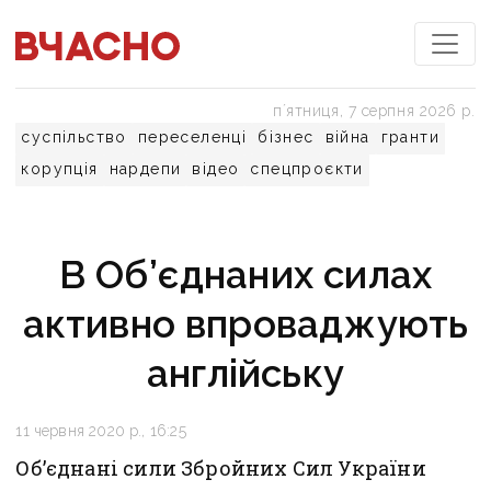
пʼятниця, 7 серпня 2026 р.
суспільство
переселенці
бізнес
війна
гранти
корупція
нардепи
відео
спецпроєкти
В Об’єднаних силах
активно впроваджують
англійську
11 червня 2020 р., 16:25
Об’єднані сили Збройних Сил України