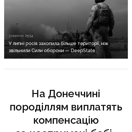
3 серпня, 05:54
У липні росія захопила більше території, ніж
звільнили Сили оборони — DeepState
На Донеччині
породіллям виплатять
компенсацію