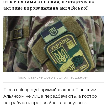
стали одними з перших, де стартувало
активне впровадження англійської.
Ілюстративне фото з відкритих джерел
Тісна співпраця і прямий діалог з Північним
Альянсом не лише передбачають, а гостро
потребують професійного опанування