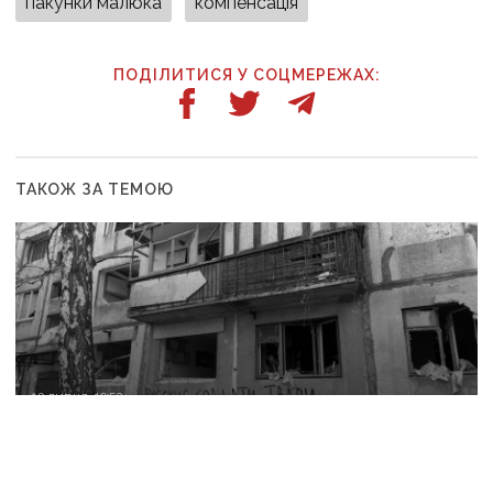
пакунки малюка
компенсація
ПОДІЛИТИСЯ У СОЦМЕРЕЖАХ:
ТАКОЖ ЗА ТЕМОЮ
13 липня, 10:52
Понад тисяча людей залишаються під обстрілами
у Добропільській громаді: без води, лікарень і
магазинів