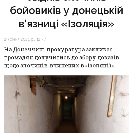
бойовиків у донецькій
в’язниці «Ізоляція»
29 січня 2021 р., 12:37
На Донеччині прокуратура закликає
громадян долучитись до збору доказів
щодо злочинів, вчинених в «Ізоляції».