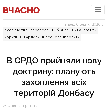
четвер, 6 серпня 2026 р.
суспільство
переселенці
бізнес
війна
гранти
корупція
нардепи
відео
спецпроєкти
В ОРДО прийняли нову
доктрину: планують
захоплення всіх
територій Донбасу
29 січня 2021 р., 13:19