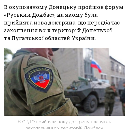
В окупованому Донецьку пройшов форум
«Руський Донбас», на якому була
прийнята нова доктрина, що передбачає
захоплення всіх територій Донецької
та Луганської областей України.
В ОРДО прийняли нову доктрину: планують
захоплення всіх територій Донбасу