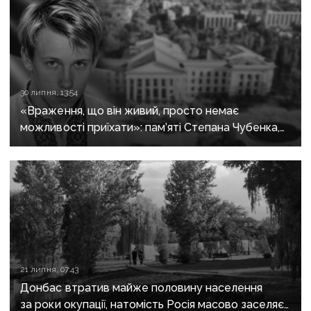
30 липня, 13:54
«Враження, що він живий, просто немає
можливості приїхати»: пам’яті Степана Чубенка,
якого закатували бойовики за любов до України
21 липня, 07:43
Донбас втратив майже половину населення
за роки окупації, натомість Росія масово заселяє