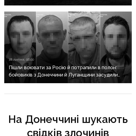
регіон своїми громадянами — ГУР
18 липня, 06:00
Пішли воювати за Росію й потрапили в полон:
бойовиків з Донеччини й Луганщини засудили
до 15 років тюрми
На Донеччині шукають
свідків злочинів