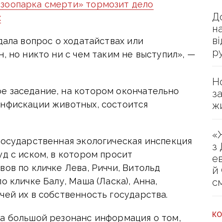
зоопарка смерти» тормозит дело
Д
х
н
в
дала вопрос о ходатайствах или
р
, но никто ни с чем таким не выступил», —
Н
е заседание, на котором окончательно
з
онфискации животных, состоится
ж
«
государственная экологическая инспекция
з
уд с иском, в котором просит
е
вов по кличке Лева, Риччи, Витольд
й
о кличке Балу, Маша (Ласка), Анна,
с
чей их в собственность государства.
КО
ла большой резонанс информация о том,