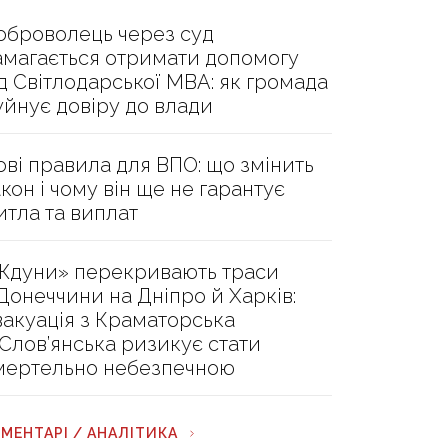
оброволець через суд
амагається отримати допомогу
ід Світлодарської МВА: як громада
уйнує довіру до влади
ові правила для ВПО: що змінить
акон і чому він ще не гарантує
итла та виплат
Ждуни» перекривають траси
 Донеччини на Дніпро й Харків:
вакуація з Краматорська
 Слов’янська ризикує стати
мертельно небезпечною
МЕНТАРІ / АНАЛІТИКА