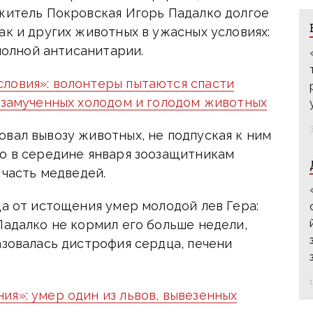
 житель Покровская Игорь Падалко долгое
ак и других животных в ужасных условиях:
 полной антисанитарии.
ловия»: волонтеры пытаются спасти
е замученных холодом и голодом животных
вал вывозу животных, не подпуская к ним
ко в середине января зоозащитникам
 часть медведей.
ца от истощения умер молодой лев Гера:
Падалко не кормил его больше недели,
азовалась дистрофия сердца, печени
я»: умер один из львов, вывезенных