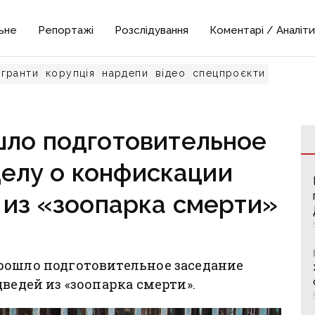
ьне
Репортажі
Розслідування
Коментарі / Аналіти
гранти
корупція
нардепи
відео
спецпроєкти
шло подготовительное
делу о конфискации
 из «зоопарка смерти»
рошло подготовительное заседание
ведей из «зоопарка смерти».