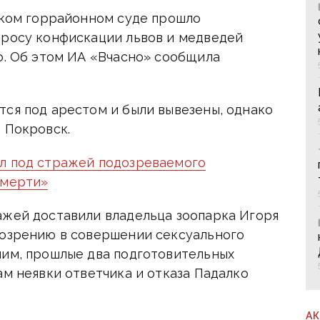
йском горрайонном суде прошло
просу конфискации львов и медведей
о. Об этом ИА «Вчасно» сообщила
тся под арестом и были вывезены, однако
 Покровск.
л под стражей подозреваемого
смерти»
ажей доставили владельца зоопарка Игоря
дозрению в совершении сексуального
ним, прошлые два подготовительных
ам неявки ответчика и отказа Падалко
А