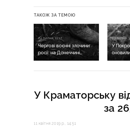
ТАКОЖ ЗА ТЕМОЮ
24 липня, 11:17
23 липня, 1
Чергові воєнні злочини
У Покро
росії: на Донеччині
оновили
розстріляли полоненого
зруйнов
бійця ЗСУ, а захисника
адреси
Маріуполя відправили
до колонії на 21 рік
У Краматорську ві
за 26
11 квітня 2019 р., 14:51