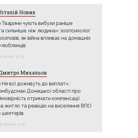
Віталій Новик
«Тварини чують вибухи раніше
та сильніше, ніж людина»: зоопсихолог
розповів, як війна впливає на домашніх
улюбленців
31 липня, 12:33
Дмитро Михальов
«Не всі доживуть до виплат»:
омбудсман Донецької області про
ймовірність отримати компенсації
за житло та реакцію на виселення ВПО
з шелтерів
16 червня, 11:39