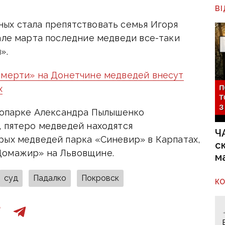
В
ых стала препятствовать семья Игоря
але марта последние медведи все-таки
».
смерти» на Донетчине медведей внесут
х
зоопарке Александра Пылышенко
, пятеро медведей находятся
Ч
рых медведей парка «Синевир» в Карпатах,
с
Домажир» на Львовщине.
м
суд
Падалко
Покровск
К