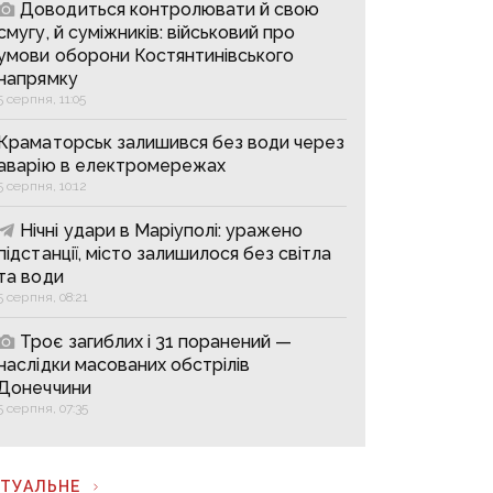
Доводиться контролювати й свою
смугу, й суміжників: військовий про
умови оборони Костянтинівського
напрямку
5 серпня, 11:05
Краматорськ залишився без води через
аварію в електромережах
5 серпня, 10:12
Нічні удари в Маріуполі: уражено
підстанції, місто залишилося без світла
та води
5 серпня, 08:21
Троє загиблих і 31 поранений —
наслідки масованих обстрілів
Донеччини
5 серпня, 07:35
КТУАЛЬНЕ