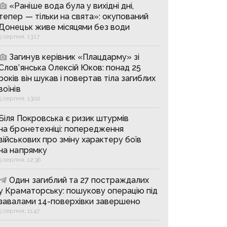
«Раніше вода була у вихідні дні,
тепер — тільки на свята»: окупований
Донецьк живе місяцями без води
5 серпня, 13:17
Загинув керівник «Плацдарму» зі
Слов’янська Олексій Юков: понад 25
років він шукав і повертав тіла загиблих
воїнів
5 серпня, 13:02
Біля Покровська є ризик штурмів
на бронетехніці: попередження
військових про зміну характеру боїв
на напрямку
5 серпня, 12:36
Один загиблий та 27 постраждалих
у Краматорську: пошукову операцію під
завалами 14-поверхівки завершено
5 серпня, 11:47