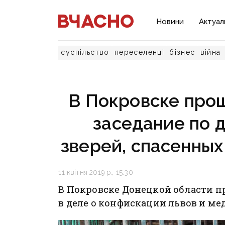
Новини
Актуал
суспільство
переселенці
бізнес
війна
В Покровске про
заседание по 
зверей, спасенных
11 квітня 2019 р., 15:30
В Покровске Донецкой области п
в деле о конфискации львов и мед