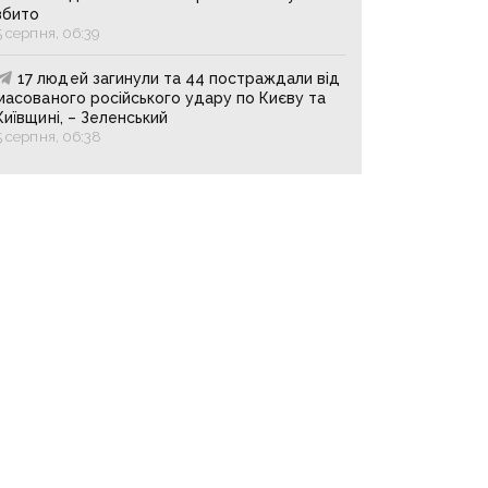
збито
5 серпня, 06:39
17 людей загинули та 44 постраждали від
масованого російського удару по Києву та
Київщині, – Зеленський
5 серпня, 06:38