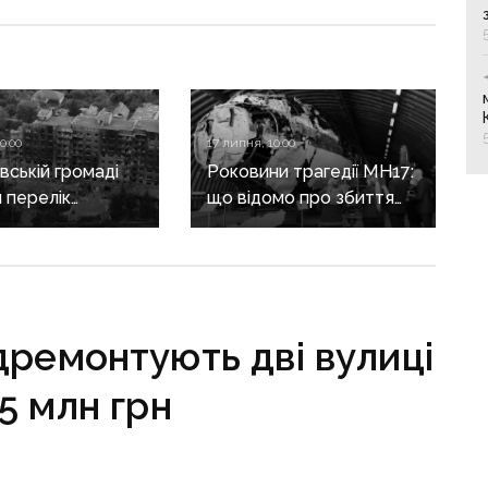
0:00
17 липня, 10:00
вській громаді
Роковини трагедії MH17:
 перелік
що відомо про збиття
аного житла:
боїнга на Донбасі після
12 років з дня
катастрофи
дремонтують дві вулиці
5 млн грн