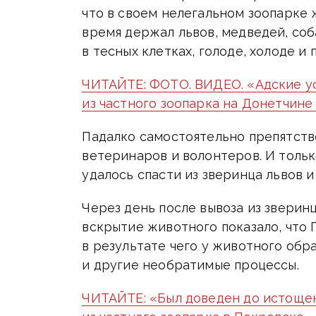
что в своем нелегальном зоопарке
время держал львов, медведей, соб
в тесных клетках, голоде, холоде и
ЧИТАЙТЕ: ФОТО. ВИДЕО. «Адские ус
из частного зоопарка на Донетчин
Падалко самостоятельно препятство
ветеринаров и волонтеров. И толь
удалось спасти из зверинца львов и
Через день после вывоза из зверин
вскрытие животного показало, что 
в результате чего у животного обр
и другие необратимые процессы.
ЧИТАЙТЕ: «Был доведен до истощени