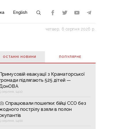
ка
English
четвер, 6 серпня 2026 р.
ОСТАННІ НОВИНИ
ПОПУЛЯРНE
Примусовій евакуації з Краматорської
громади підлягають 525 дітей —
ДонОВА
5 серпня, 14:10
Спрацювали пошепки: бійці ССО без
жодного пострілу взяли в полон
окупантів
5 серпня, 14:00