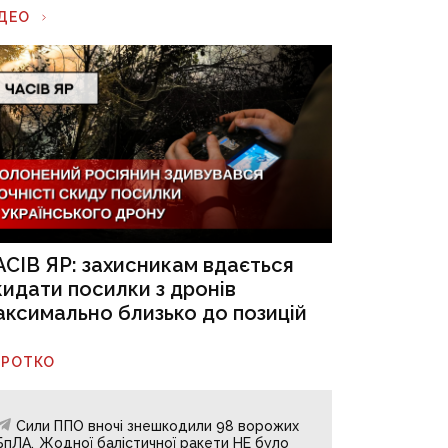
ІДЕО
АСІВ ЯР: захисникам вдається
кидати посилки з дронів
аксимально близько до позицій
ОРОТКО
Сили ППО вночі знешкодили 98 ворожих
БпЛА. Жодної балістичної ракети НЕ було