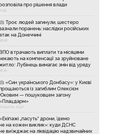
розповіла про рішення влади
10:45
Троє людей загинули, шестеро
зазнали поранень: наслідки російських
атак на Донеччині
08:28
ВПО втрачають виплати та місяцями
чекають на компенсації за зруйноване
житло: Лубінець вимагає змін від уряду
06:30
«Син українського Донбасу»: у Києві
прощаються із загиблим Олексієм
Юковим — пошуковцем загону
«Плацдарм»
8 серпня, 10:47
«Екіпажі „пасуть“ дрони, їдемо
не на кожен виклик»: куди ДСНС
не виїжджає на ліквідацію надзвичайних