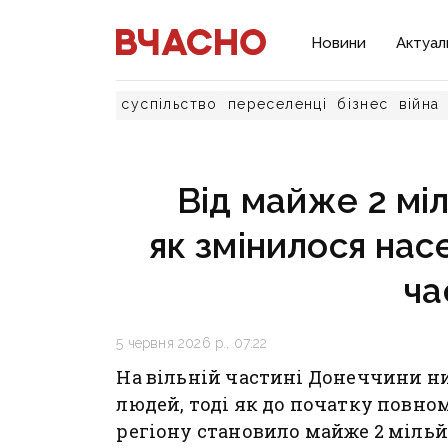
Новини
Актуал
суспільство
переселенці
бізнес
війна
Від майже 2 міл
як змінилося нас
ча
5 червня 2026 р., 07:22
На вільній частині Донеччини н
людей, тоді як до початку повн
регіону становило майже 2 мільйо