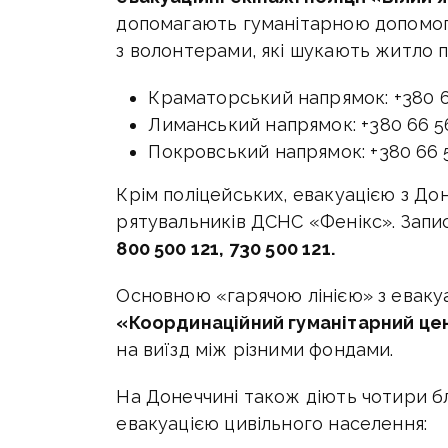
допомагають гуманітарною допомо
з волонтерами, які шукають житло 
Краматорський напрямок: +380 66
Лиманський напрямок: +380 66 56
Покровський напрямок: +380 66 56
Крім поліцейських, евакуацією з До
рятувальників ДСНС «Фенікс». Запи
800 500 121, 730 500 121.
Основною «гарячою лінією» з еваку
«Координаційний гуманітарний це
на виїзд між різними фондами.
На Донеччині також діють чотири бла
евакуацією цивільного населення: