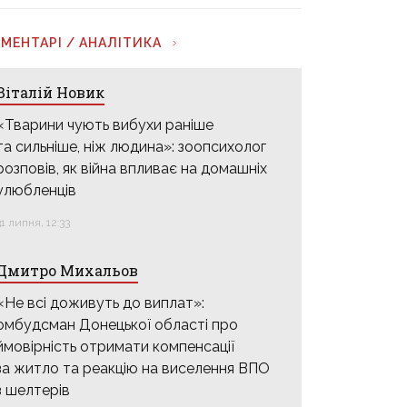
МЕНТАРІ / АНАЛІТИКА
Віталій Новик
«Тварини чують вибухи раніше
та сильніше, ніж людина»: зоопсихолог
розповів, як війна впливає на домашніх
улюбленців
31 липня, 12:33
Дмитро Михальов
«Не всі доживуть до виплат»:
омбудсман Донецької області про
ймовірність отримати компенсації
за житло та реакцію на виселення ВПО
з шелтерів