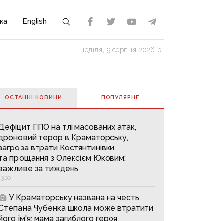
ка
English
неділя, 9 серпня 2026 р.
ОСТАННІ НОВИНИ
ПОПУЛЯРНE
Дефіцит ППО на тлі масованих атак,
дроновий терор в Краматорську,
загроза втрати Костянтинівки
та прощання з Олексієм Юковим:
важливе за тиждень
13:00
У Краматорську названа на честь
Степана Чубенка школа може втратити
його ім'я: мама загиблого героя