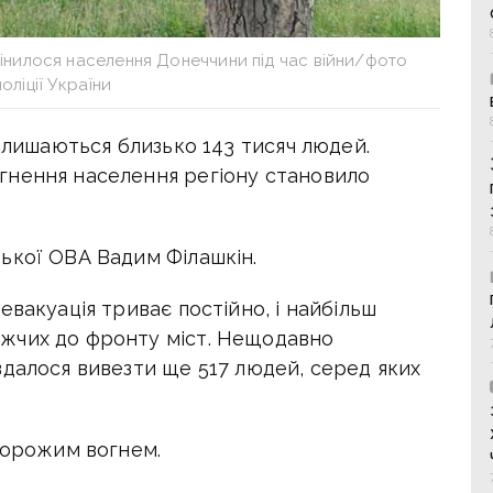
змінилося населення Донеччини під час війни/фото
оліції України
залишаються близько 143 тисяч людей.
гнення населення регіону становило
ької ОВА Вадим Філашкін.
 евакуація
триває постійно, і найбільш
жчих до фронту міст.
Нещодавно
вдалося вивезти ще 517 людей, серед яких
ворожим вогнем.