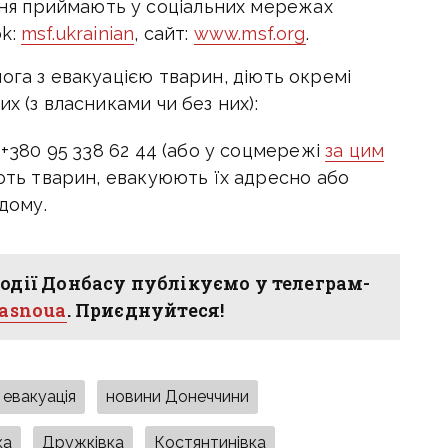
ння приймають у соціальних мережах
ok:
msf.ukrainian
, сайт:
www.msf.org
.
ога з евакуацією тварин, діють окремі
х (з власниками чи без них):
+380 95 338 62 44 (або у соцмережі
за цим
ють тварин, евакуюють їх адресно або
дому.
одії Донбасу публікуємо у телеграм-
hasnoua
. Приєднуйтеся!
евакуація
новини Донеччини
ка
Дружківка
Костянтинівка