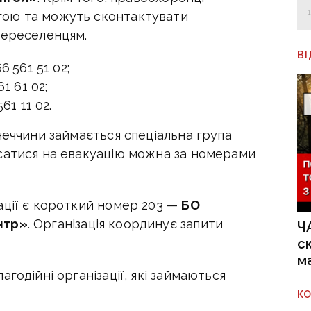
гою та можуть сконтактувати
переселенцям.
В
 561 51 02;
1 61 02;
1 11 02.
неччини займається спеціальна група
сатися на евакуацію можна за номерами
ації є короткий номер 203 —
БО
нтр»
. Організація координує запити
Ч
с
м
годійні організації, які займаються
К