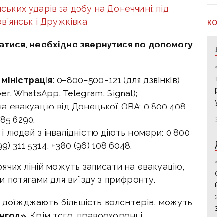
ьких ударів за добу на Донеччині: під
в’янськ і Дружківка
КО
атися, необхідно звернутися по допомогу
міністрація
: 0−800−500−121 (для дзвінків)
er, WhatsApp, Telegram, Signal);
на евакуацію від Донецької ОВА: 0 800 408
285 6290.
 і людей з інвалідністю діють номери: 0 800
99) 311 5314, +380 (96) 108 6048.
ячих ліній можуть записати на евакуацію,
 потягами для виїзду з прифронту.
е доїжджають більшість волонтерів, можуть
янгол»
. Крім того, правоохоронці