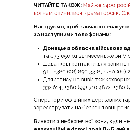
ЧИТАЙТЕ ТАКОЖ:
Майже 1400 російс
вогнем опинилися Краматорськ, Сло
Нагадуємо, щоб завчасно евакуюв
за наступними телефонами:
Донецька обласна військова ад
та 073 050 01 21 (месенджери Vib
Додаткові контакти для запитів 
911, +380 (98) 890 3318, +380 (66) 
Для запису на вивіз тяжкохворих
332 614, +380 (99) 710 4872, +380 (
Оператори офіційних державних гар
зареєструвати на безкоштовні рейси
Вивезти з небезпечної зони, куди н
евакуаційні екіпажі поліції «Білий 