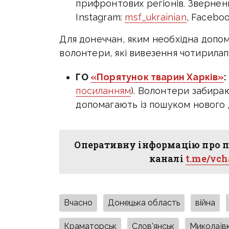
прифронтових регіонів. Зверне
Instagram:
msf_ukrainian
, Facebo
Для донеччан, яким необхідна допом
волонтери, які вивезення чотирилапи
ГО
«Порятунок тварин Харків»
:
посиланням
). Волонтери забира
допомагають із пошуком нового 
Оперативну інформацію про п
каналі
t.me/vc
Вчасно
Донецька область
війна
Краматорськ
Слов'янськ
Миколаїв