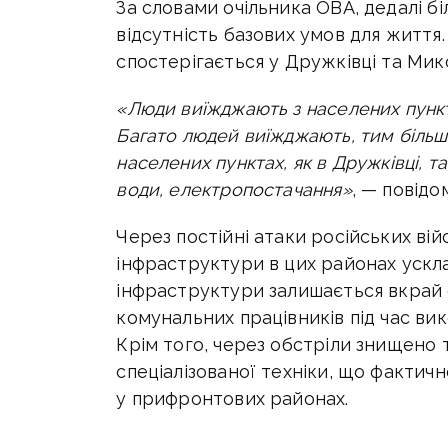
За словами очільника ОВА, дедалі 
відсутність базових умов для життя.
спостерігається у Дружківці та Мико
«Люди виїжджають з населених пунктів
Багато людей виїжджають, тим більше
населених пунктах, як в Дружківці, так
води, електропостачання»
, — повідо
Через постійні атаки російських ві
інфраструктури в цих районах ускла
інфраструктури залишається вкрай 
комунальних працівників під час вик
Крім того, через обстріли знищено 
спеціалізованої техніки, що фактич
у прифронтових районах.