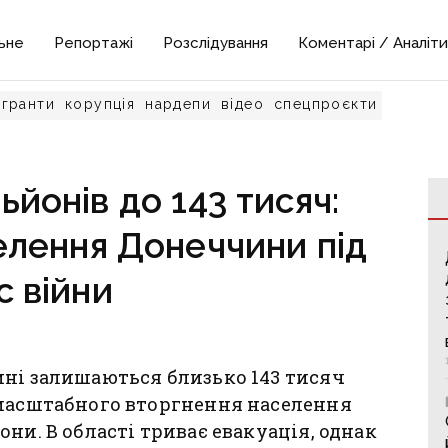
ьне
Репортажі
Розслідування
Коментарі / Аналіти
гранти
корупція
нардепи
відео
спецпроєкти
ьйонів до 143 тисяч:
елення Донеччини під
с війни
ині залишаються близько 143 тисяч
омасштабного вторгнення населення
ни. В області триває евакуація, однак