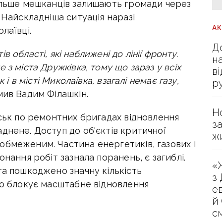
більше мешканців залишають громади через
 Найскладніша ситуація наразі
А
лаївці.
Д
 області, які наближені до лінії фронту.
н
 з міста Дружківка, тому що зараз у всіх
в
 і в місті Миколаївка, взагалі немає газу,
р
мив Вадим Філашкін.
Н
йськ по ремонтних бригадах відновлення
з
днене. Доступ до об'єктів критичної
ж
обмеженим. Частина енергетиків, газових і
онання робіт зазнала поранень, є загиблі.
«
та пошкоджено значну кількість
з
но блокує масштабне відновлення
е
й
с