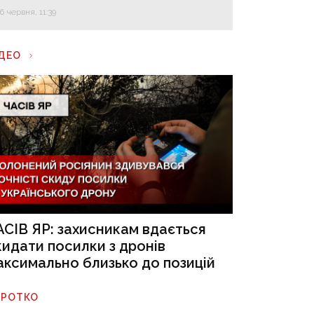
16 червня, 11:39
ІДЕО
АСІВ ЯР: захисникам вдається
кидати посилки з дронів
аксимально близько до позицій
ОРОТКО