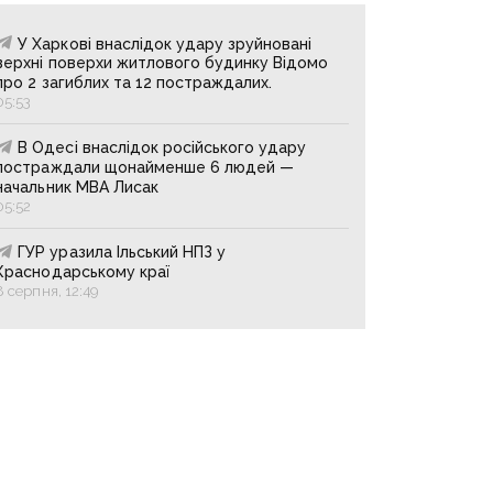
У Харкові внаслідок удару зруйновані
верхні поверхи житлового будинку Відомо
про 2 загиблих та 12 постраждалих.
05:53
В Одесі внаслідок російського удару
постраждали щонайменше 6 людей —
начальник МВА Лисак
05:52
ГУР уразила Ільський НПЗ у
Краснодарському краї
8 серпня, 12:49