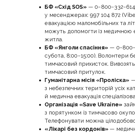
БФ «Схід SOS»
— 0−800−332−614
у месенджерах: 997 104 872 (Vibe
евакуацією маломобільних та літ
можуть допомогти із медичною е
житла.
БФ «Янголи спасіння»
— 0−800−
субота, 8:00−15:00). Волонтери
тимчасовий прихисток. Вивозять 
тимчасовий притулок.
Гуманітарна місія «Проліска»
—
з небезпечних територій усіх ка
й медична евакуація спеціалізов
Організація «Save Ukraine»
займ
з порятунком із тимчасово окупов
Телефонувати можна цілодобово:
«Лікарі без кордонів»
— медичн