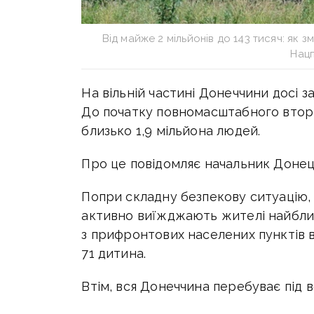
Від майже 2 мільйонів до 143 тисяч: як 
Нацп
На вільній частині Донеччини досі 
До початку повномасштабного втор
близько 1,9 мільйона людей.
Про це повідомляє начальник Донец
Попри складну безпекову ситуацію,
активно виїжджають жителі найбли
з прифронтових населених пунктів 
71 дитина.
Втім, вся Донеччина перебуває під 