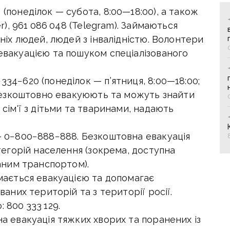
 (понеділок — субота,
8:00—18:00
), а також
r), 961 086 048 (Telegram). Займаються
ніх людей, людей з інвалідністю. Волонтери
вакуацією та пошуком спеціалізованого
334−620 (понеділок — п’ятниця,
8:00—18:00
;
 безкоштовно евакуюють та можуть знайти
сім'ї з дітьми та тваринами, надають
 0−800−888−888. Безкоштовна евакуація
тегорій населення (зокрема, доступна
аним транспортом).
ається евакуацією та допомагає
аних територій та з території росії.
 800 333 129.
а евакуація тяжких хворих та поранених із