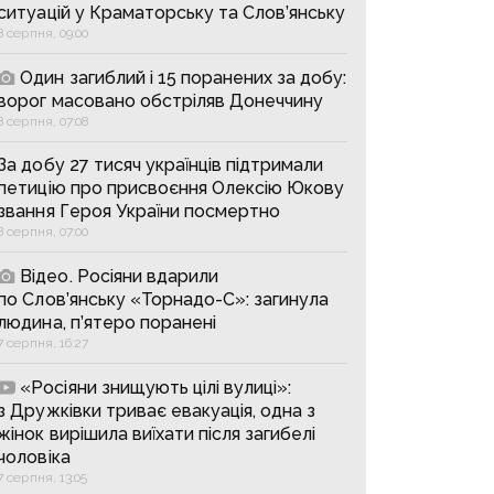
ситуацій у Краматорську та Слов’янську
8 серпня, 09:00
Один загиблий і 15 поранених за добу:
ворог масовано обстріляв Донеччину
8 серпня, 07:08
За добу 27 тисяч українців підтримали
петицію про присвоєння Олексію Юкову
звання Героя України посмертно
8 серпня, 07:00
Відео. Росіяни вдарили
по Слов’янську «Торнадо-С»: загинула
людина, п’ятеро поранені
7 серпня, 16:27
«Росіяни знищують цілі вулиці»:
з Дружківки триває евакуація, одна з
жінок вирішила виїхати після загибелі
чоловіка
7 серпня, 13:05