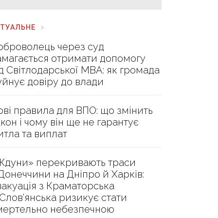
КТУАЛЬНЕ
оброволець через суд
амагається отримати допомогу
ід Світлодарської МВА: як громада
уйнує довіру до влади
ові правила для ВПО: що змінить
акон і чому він ще не гарантує
итла та виплат
Ждуни» перекривають траси
 Донеччини на Дніпро й Харків:
вакуація з Краматорська
 Слов’янська ризикує стати
мертельно небезпечною