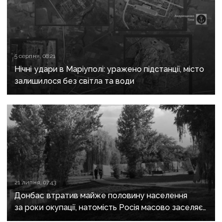
5 серпня, 08:21
Нічні удари в Маріуполі: уражено підстанції, місто
залишилося без світла та води
21 липня, 07:43
Донбас втратив майже половину населення
за роки окупації, натомість Росія масово заселяє
регіон своїми громадянами — ГУР