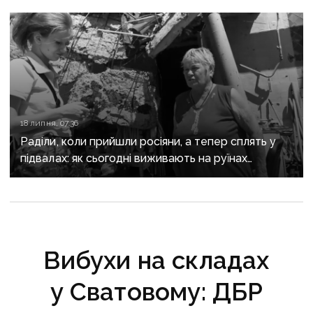
18 липня, 07:36
Раділи, коли прийшли росіяни, а тепер сплять у
підвалах: як сьогодні виживають на руїнах
окупованого Вугледара близько двох десятків
людей
Вибухи на складах
у Сватовому: ДБР