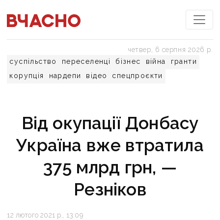
четвер, 6 серпня 2026 р.
суспільство
переселенці
бізнес
війна
гранти
корупція
нардепи
відео
спецпроєкти
Від окупації Донбасу
Україна вже втратила
375 млрд грн, —
Резніков
12 лютого 2021 р., 13:09