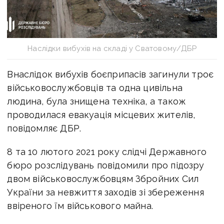
Наслідки вибухів на складі у Сватовому/ДБР
Внаслідок вибухів боєприпасів загинули троє
військовослужбовців та одна цивільна
людина, була знищена техніка, а також
проводилася евакуація місцевих жителів,
повідомляє ДБР.
8 та 10 лютого 2021 року слідчі Державного
бюро розслідувань повідомили про підозру
двом військовослужбовцям Збройних Сил
України за невжиття заходів зі збереження
ввіреного їм військового майна.