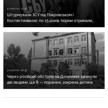
4 серпня, 12:40
Штурмували ЗСУ під Покровськом і
Костянтинівкою: по 15 років тюрми отримали
десятеро бойовиків, які воювали на боці рф
4 серпня, 06:39
Через російські обстріли на Донеччині загинули
дві людини, ще 8 — поранені, зокрема дитина