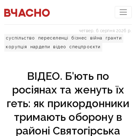
четвер, 6 серпня 2026 р.
суспільство
переселенці
бізнес
війна
гранти
корупція
нардепи
відео
спецпроєкти
ВІДЕО. Б'ють по
росіянах та женуть їх
геть: як прикордонники
тримають оборону в
районі Святогірська