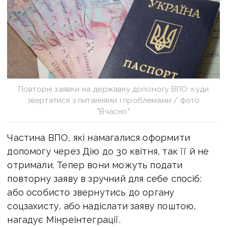
Повторні заявки на державну допомогу ВПО: куди
звертатися з питаннями і проблемами / фото
"Вчасно"
Частина ВПО, які намагалися оформити
допомогу через Дію до 30 квітня, так її й не
отримали. Тепер вони можуть подати
повторну заяву в зручний для себе спосіб:
або особисто звернутись до органу
соцзахисту, або надіслати заяву поштою,
нагадує Мінреінтеграції.