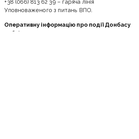
+38 (066) 813 62 39 – гаряча лінія
Уповноваженого з питань ВПО.
Оперативну інформацію про події Донбасу
публікуємо у телеграм-
каналі
t.me/vchasnoua
. Приєднуйтеся!
новини Донбасу
допомога ВПО
виплати
проблеми
ПОДІЛИТИСЯ У СОЦМЕРЕЖАХ:
ТАКОЖ ЗА ТЕМОЮ