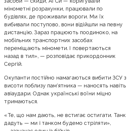
засоби — скиди, АГСи — коригували
мінометні розрахунки, працювали по
будівлях, де проживали вороги. Ми їх
вибивали поступово, вони відійшли на певну
дистанцію. Зараз працюють поодиноко, на
мобільних транспортних засобах
переміщають міномети. І повертаються
назад в тил», — розповідає прикордонник
Сергій.
Окупанти постійно намагаються вибити ЗСУ з
висоти поблизу пам'ятника — наносять навіть
авіаудари. Однак українські воїни міцно
тримаються.
«Те, що нам дають, не встигає остигати. Танк
дадуть — ми і танком будемо стріляти»,
— зазначає один із бійців.