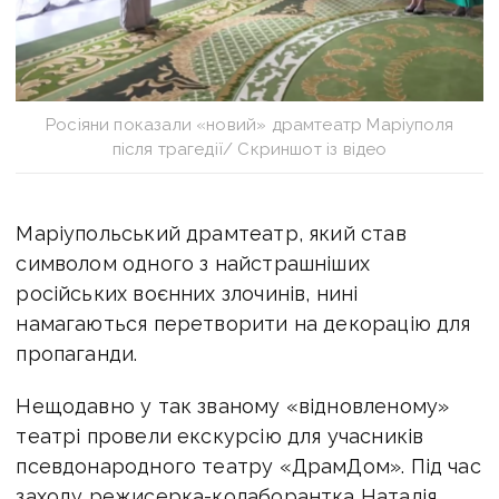
Росіяни показали «новий» драмтеатр Маріуполя
після трагедії/ Скриншот із відео
Маріупольський драмтеатр, який став
символом одного з найстрашніших
російських воєнних злочинів, нині
намагаються перетворити на декорацію для
пропаганди.
Нещодавно у так званому «відновленому»
театрі провели екскурсію для учасників
псевдонародного театру «ДрамДом». Під час
заходу режисерка-колаборантка Наталія