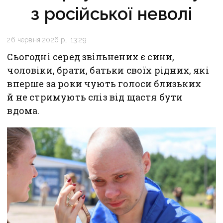
з російської неволі
26 червня 2026 р., 13:29
Сьогодні серед звільнених є сини,
чоловіки, брати, батьки своїх рідних, які
вперше за роки чують голоси близьких
й не стримують сліз від щастя бути
вдома.