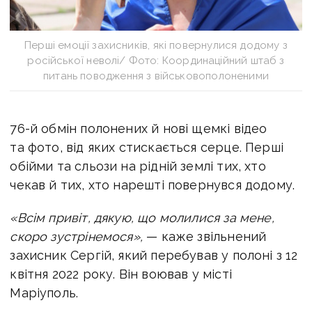
Перші емоції захисників, які повернулися додому з
російської неволі/ Фото: Координаційний штаб з
питань поводження з військовополоненими
76-й обмін полонених й нові щемкі відео
та фото, від яких стискається серце. Перші
обійми та сльози на рідній землі тих, хто
чекав й тих, хто нарешті повернувся додому.
«Всім привіт, дякую, що молилися за мене,
скоро зустрінемося»,
— каже звільнений
захисник Сергій, який перебував у полоні з 12
квітня 2022 року. Він воював у місті
Маріуполь.