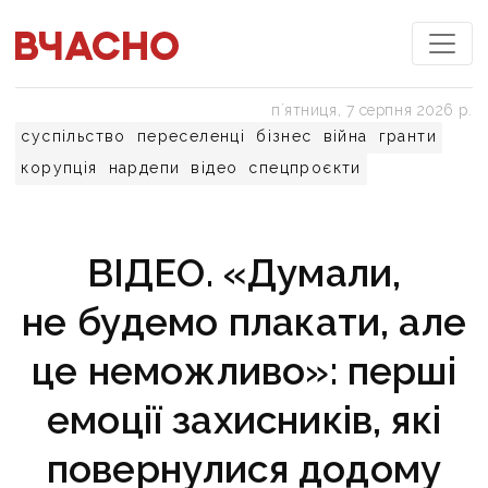
пʼятниця, 7 серпня 2026 р.
суспільство
переселенці
бізнес
війна
гранти
корупція
нардепи
відео
спецпроєкти
ВІДЕО. «Думали,
не будемо плакати, але
це неможливо»: перші
емоції захисників, які
повернулися додому