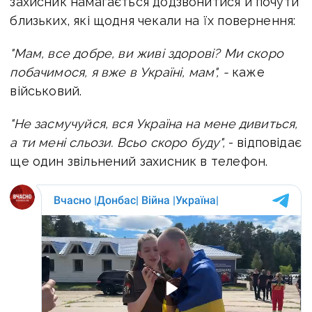
захисник намагається додзвонитися й почути
близьких, які щодня чекали на їх повернення:
"Мам, все добре, ви живі здорові? Ми скоро
побачимося, я вже в Україні, мам", -
каже
військовий.
"Не засмучуйся, вся Україна на мене дивиться,
а ти мені сльози. Всьо скоро буду",
- відповідає
ще один звільнений захисник в телефон.