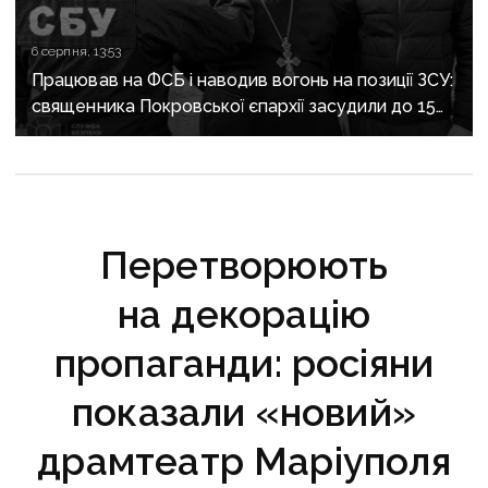
6 серпня, 13:53
Працював на ФСБ і наводив вогонь на позиції ЗСУ:
священника Покровської єпархії засудили до 15
років
Перетворюють
на декорацію
пропаганди: росіяни
показали «новий»
драмтеатр Маріуполя