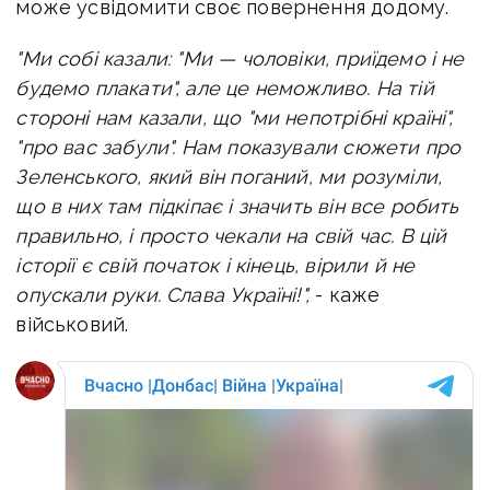
може усвідомити своє повернення додому.
"Ми собі казали: "Ми — чоловіки, приїдемо і не
будемо плакати", але це неможливо. На тій
стороні нам казали, що "ми непотрібні країні",
"про вас забули". Нам показували сюжети про
Зеленського, який він поганий, ми розуміли,
що в них там підкіпає і значить він все робить
правильно, і просто чекали на свій час. В цій
історії є свій початок і кінець, вірили й не
опускали руки. Слава Україні!",
- каже
військовий.