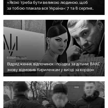
«Якою треба бути великою людиною, щоб
за тобою плакала вся Україна»: 7 та 8 серпня
прощаються із засновником організації
«Плацдарм» Олексієм Юковим
6 серпня, 14:00
Відрядження, відпочинок і поїздка за дітьми: ВАКС
знову відмовив Кириленкам у виїзді за кордон