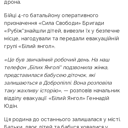
дрона.
Бійці 4-го батальйону оперативного
призначення «Сила Свободи» Бригади
«Рубіж"знайшли дітей, вивезли їх у безпечне
місце, нагодували та передали евакуаційній
групі «Білий янгол».
«Це був звичайний робочий день. На наш
телефон „Білих Янголі“ подзвонила жінка,
представилася бабусею діточок, які
залишаються в Добропіллі. Вона розповіла
таку жахливу історію»,
— розповів начальник
відділу евакуації «Білий Янгол» Геннадій
Юдін.
Ця родина до останнього залишалася у місті.
Батьки, двоє дітей та бабуся ховалися у