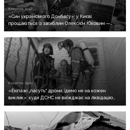
8 серпня, 10:47
«Син українського Донбасу»: у Києві
прощаються із загиблим Олексієм Юковим —
пошуковцем загону «Плацдарм»
8 серпня, 09:00
«Екіпажі „пасуть“ дрони, їдемо не на кожен
виклик»: куди ДСНС не виїжджає на ліквідацію
надзвичайних ситуацій у Краматорську
та Слов’янську