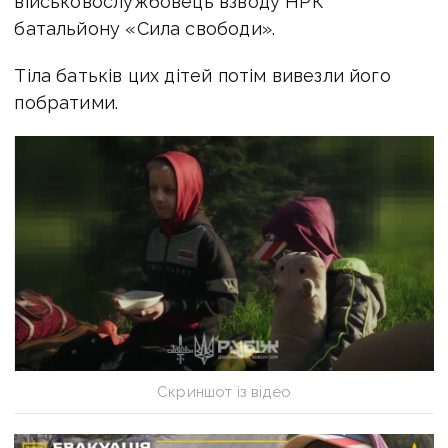
військовослужбовець взводу НРК
батальйону «Сила свободи».
Тіла батьків цих дітей потім вивезли його
побратими.
Скриншот із відео