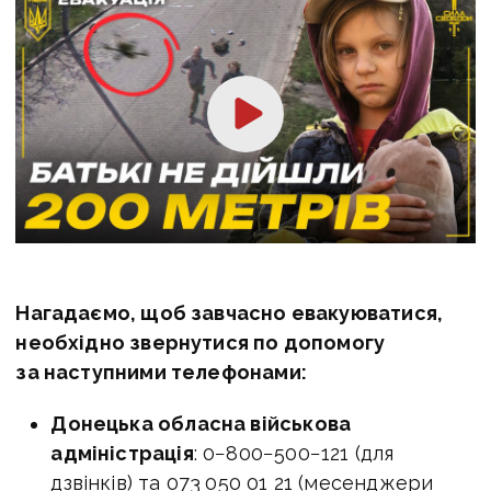
Нагадаємо, щоб завчасно евакуюватися,
необхідно звернутися по допомогу
за наступними телефонами:
Донецька обласна військова
адміністрація
: 0−800−500−121 (для
дзвінків) та 073 050 01 21 (месенджери