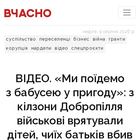
неділя, 9 серпня 2026 р.
суспільство
переселенці
бізнес
війна
гранти
корупція
нардепи
відео
спецпроєкти
ВІДЕО. «Ми поїдемо
з бабусею у пригоду»: з
кілзони Добропілля
військові врятували
дітей, чиїх батьків вбив