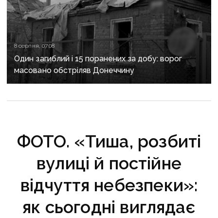
8 серпня, 07:08
Один загиблий і 15 поранених за добу: ворог
масовано обстріляв Донеччину
ФОТО. «Тиша, розбиті
вулиці й постійне
відчуття небезпеки»:
як сьогодні виглядає