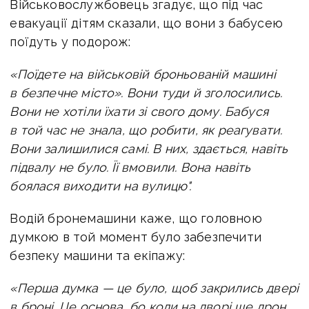
Військовослужбовець згадує, що під час
евакуації дітям сказали, що вони з бабусею
поїдуть у подорож:
«Поїдете на військовій броньованій машині
в безпечне місто». Вони туди й зголосились.
Вони не хотіли їхати зі свого дому. Бабуся
в той час не знала, що робити, як реагувати.
Вони залишилися самі. В них, здається, навіть
підвалу не було. Її вмовили. Вона навіть
боялася виходити на вулицю".
Водій бронемашини каже, що головною
думкою в той момент було забезпечити
безпеку машини та екіпажу:
«Перша думка — це було, щоб закрились двері
в броні. Це основа, бо коли на дворі ще дрон