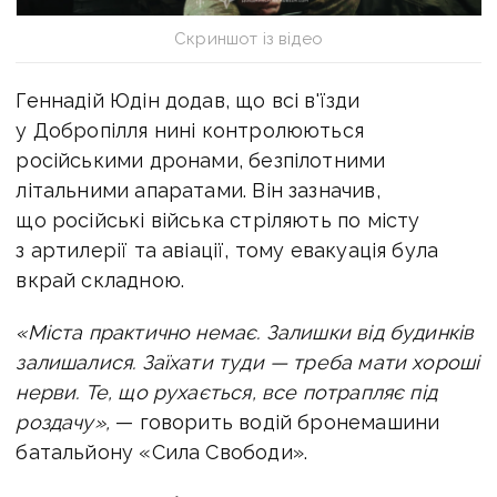
Скриншот із відео
Геннадій Юдін додав, що всі в'їзди
у Добропілля нині контролюються
російськими дронами, безпілотними
літальними апаратами. Він зазначив,
що російські війська стріляють по місту
з артилерії та авіації, тому евакуація була
вкрай складною.
«Міста практично немає. Залишки від будинків
залишалися. Заїхати туди — треба
мати хороші
нерви. Те, що рухається, все потрапляє під
роздачу»,
— говорить водій бронемашини
батальйону «Сила Свободи».