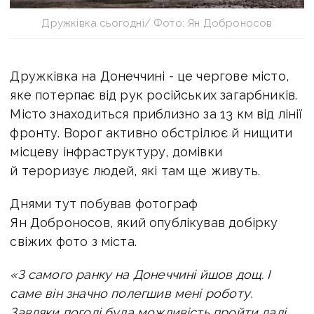
Дружківка сьогодні/ Фото: Ян Доброносов
Дружківка на Донеччині - це чергове місто,
яке потерпає від рук російських загарбників.
Місто знаходиться приблизно за 13 км від лінії
фронту. Ворог активно обстрілює й нищити
місцеву інфраструктуру, домівки
й тероризує людей, які там ще живуть.
Днями тут побував фотограф
Ян Доброносов, який опублікував добірку
свіжих фото з міста.
«З самого ранку на Донеччині йшов дощ. І
саме він значно полегшив мені роботу.
Завдяки погоді була можливість пройти далі,