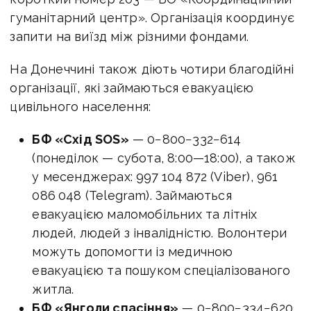
гуманітарний центр». Організація координує
запити на виїзд між різними фондами.
На Донеччині також діють чотири благодійні
організації, які займаються евакуацією
цивільного населення:
БФ «Схід SOS»
— 0−800−332−614
(понеділок — субота,
8:00—18:00
), а також
у месенджерах: 997 104 872 (Viber), 961
086 048 (Telegram). Займаються
евакуацією маломобільних та літніх
людей, людей з інвалідністю. Волонтери
можуть допомогти із медичною
евакуацією та пошуком спеціалізованого
житла.
БФ «Янголи спасіння»
— 0−800−334−620