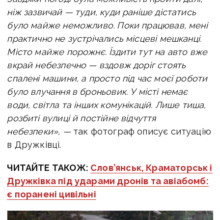
ніж зазвичай — туди, куди раніше дістатись
було майже неможливо. Поки працював, мені
практично не зустрічались місцеві мешканці.
Місто майже порожнє. Їздити тут на авто вже
вкрай небезпечно — вздовж доріг стоять
спалені машини, а просто під час моєї роботи
було влучання в броньовик.
У місті немає
води, світла та інших комунікацій. Лише тиша,
розбиті вулиці й постійне відчуття
небезпеки», —
так фотограф описує ситуацію
в Дружківці.
ЧИТАЙТЕ ТАКОЖ:
Слов’янськ, Краматорськ і
Дружківка під ударами дронів та авіабомб:
є поранені цивільні