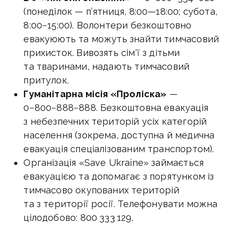
(понеділок — п’ятниця,
8:00—18:00
; субота,
8:00−15:00). Волонтери безкоштовно
евакуюють та можуть знайти тимчасовий
прихисток. Вивозять сім'ї з дітьми
та тваринами, надають тимчасовий
притулок.
Гуманітарна місія «Проліска»
—
0−800−888−888. Безкоштовна евакуація
з небезпечних територій усіх категорій
населення (зокрема, доступна й медична
евакуація спеціалізованим транспортом).
Організація «Save Ukraine» займається
евакуацією та допомагає з порятунком із
тимчасово окупованих територій
та з території росії. Телефонувати можна
цілодобово: 800 333 129.