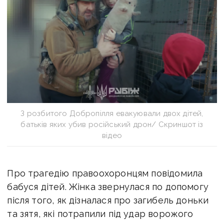
З розбитого Добропілля евакуювали двох дітей,
батьків яких убив російський дрон/ Скриншот із
відео
Про трагедію правоохоронцям повідомила
бабуся дітей. Жінка звернулася по допомогу
після того, як дізналася про загибель доньки
та зятя, які потрапили під удар ворожого