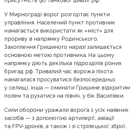
присутність 90 танкової дивізії рф.
У Мирнограді ворог розгортає пункти
управління. Населений пункт противник
намагається використати як «міст» для
прориву в напрямку Родинського.
Захоплення Гришиного наразі залишається
основною метою противника. На цьому
напрямку діють декілька підрозділів різних
бригад рф. Тривалий час ворожа піхота
намагалася просуватися безпосередньо
у селищі, інша — оминати Гришине відкритим
полем та рухатися на північ, у бік Василівки.
Сили оборони уражали ворога з усіх наявних
засобів — з допомогою артилерії, авіації
та FPV-дронів, а також і зі стрілецької зброї.