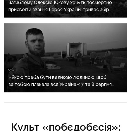
Загиблому Олексію Юкову хочуть посмертно
присвоїти звання Героя України: триває збір
підписів
05:23
«Якою треба бути великою людиною, щоб
за тобою плакала вся Україна»: 7 та 8 серпня
прощаються із засновником організації
«Плацдарм» Олексієм Юковим
Культ «побєдобєсія»: