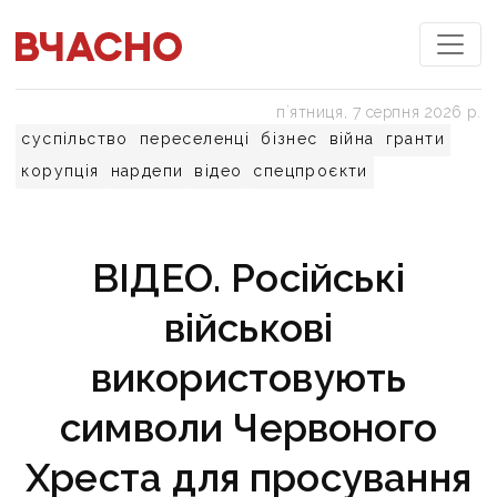
пʼятниця, 7 серпня 2026 р.
суспільство
переселенці
бізнес
війна
гранти
корупція
нардепи
відео
спецпроєкти
ВІДЕО. Російські
військові
використовують
символи Червоного
Хреста для просування