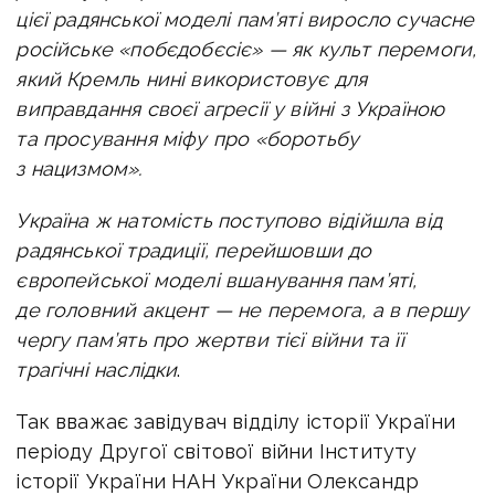
цієї радянської моделі пам’яті виросло сучасне
російське «побєдобєсіє» — як культ перемоги,
який Кремль нині використовує для
виправдання своєї агресії у війні з Україною
та просування міфу про «боротьбу
з нацизмом».
Україна ж натомість поступово відійшла від
радянської традиції, перейшовши до
європейської моделі вшанування пам’яті,
де головний акцент — не перемога, а в першу
чергу пам’ять про жертви тієї війни та її
трагічні наслідки
.
Так вважає завідувач відділу історії України
періоду Другої світової війни Інституту
історії України НАН України Олександр