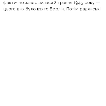
фактично завершилася 2 травня 1945 року —
цього дня було взято Берлін. Потім радянські
війська рушили до Праги, де перебувало
велике німецьке угруповання
та колабораціоністські війська Російської
визвольної армії. До 7 травня тривали окремі
сутички, ліквідація оточених підрозділів і
частин Вермахту.
Того дня, у французькому місті Реймс, було
підписано акт про капітуляцію. З боку
Німеччини його підписав генерал Альфред
Йодль, з боку США — Волтер Беделл Сміт, від
СРСР — Іван Суслопаров, а від Франції,
як свідок, — генерал Франсуа Севез. Однак
це не влаштувало Йосипа Сталіна, і він
забажав перетворити це дійство на тріумф