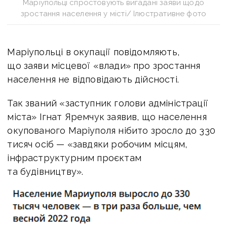
Маріупольці спростовують вигадані заяви щодо
зростання населення у місті/ Ілюстративне фото
Маріупольці в окупації повідомляють,
що заяви місцевої «влади» про зростання
населення не відповідають дійсності.
Так званий «заступник голови адміністрації
міста» Ігнат Яремчук заявив, що населення
окупованого Маріуполя нібито зросло до 330
тисяч осіб — «завдяки робочим місцям,
інфраструктурним проєктам
та будівництву».