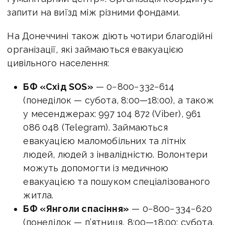
запити на виїзд між різними фондами.
На Донеччині також діють чотири благодійні
організації, які займаються евакуацією
цивільного населення:
БФ «Схід SOS»
— 0−800−332−614
(понеділок — субота,
8:00—18:00
), а також
у месенджерах: 997 104 872 (Viber), 961
086 048 (Telegram). Займаються
евакуацією маломобільних та літніх
людей, людей з інвалідністю. Волонтери
можуть допомогти із медичною
евакуацією та пошуком спеціалізованого
житла.
БФ «Янголи спасіння»
— 0−800−334−620
(понеділок — п’ятниця,
8:00—18:00
; субота,