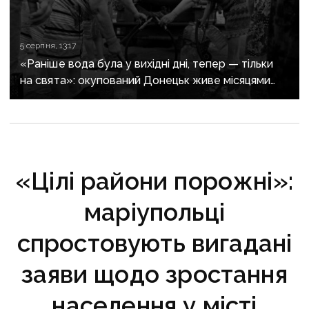
5 серпня, 13:17
«Раніше вода була у вихідні дні, тепер — тільки
на свята»: окупований Донецьк живе місяцями
без води
«Цілі райони порожні»:
маріупольці
спростовують вигадані
заяви щодо зростання
населення у місті