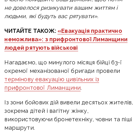
не довелося ризикувати вашим життям і
людьми, які будуть вас рятувати».
ЧИТАЙТЕ ТАКОЖ:
«Евакуація практично
неможлива»: з прифронтової Лиманщини
людей рятують військові
Нагадаємо, що минулого місяця б
ійці 63-ї
окремої механізованої бригади провели
термінову евакуацію цивільних із
прифронтової Лиманщини
.
Із зони бойових дій вивели десятьох жителів,
зокрема дітей і вагітну жінку,
використовуючи бронетехніку, човни та піші
маршрути.