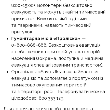
8:00−15:00). Волонтери безкоштовно
евакуюють та можуть знайти тимчасовий
прихисток. Вивозять сім'ї з дітьми
та тваринами, надають тимчасовий
притулок.
Гуманітарна місія «Проліска»
—
0−800−888−888. Безкоштовна евакуація
з небезпечних територій усіх категорій
населення (зокрема, доступна й медична
евакуація спеціалізованим транспортом).
Організація «Save Ukraine» займається
евакуацією та допомагає з порятунком із
тимчасово окупованих територій
та з території росії. Телефонувати можна
цілодобово: 800 333 129.
Для донеччан, яким необхідна допомога