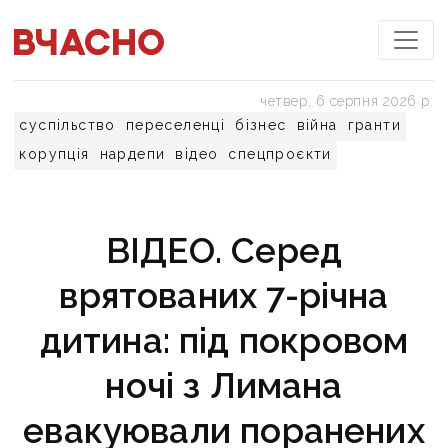
четвер, 6 серпня 2026 р.
суспільство
переселенці
бізнес
війна
гранти
корупція
нардепи
відео
спецпроєкти
ВІДЕО. Серед
врятованих 7-річна
дитина: під покровом
ночі з Лимана
евакуювали поранених