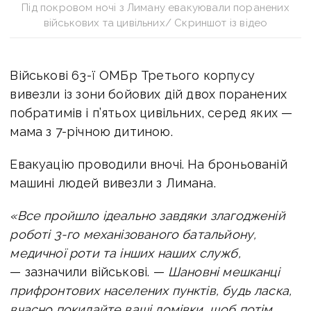
Під покровом ночі з Лиману евакуювали поранених
військових та цивільних/ Скриншот із відео
Військові 63-ї ОМБр Третього корпусу
вивезли із зони бойових дій двох поранених
побратимів і п’ятьох цивільних, серед яких —
мама з 7-річною дитиною.
Евакуацію проводили вночі. На броньованій
машині людей вивезли з Лимана.
«Все пройшло ідеально завдяки злагодженій
роботі 3-го механізованого батальйону,
медичної роти та інших наших служб,
— зазначили військові. —
Шановні мешканці
прифронтових населених пунктів, будь ласка,
вчасно покидайте ваші домівки, щоб потім