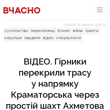
субота, 8 серпня 2026 р.
суспільство
переселенці
бізнес
війна
гранти
корупція
нардепи
відео
спецпроєкти
ВІДЕО. Гірники
перекрили трасу
у напрямку
Краматорська через
простій шахт Ахметова