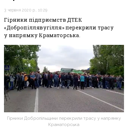
3 червня 2020 р., 10:29
Гірники підприємств ДТЕК
«Добропіллявугілля» перекрили трасу
у напрямку Краматорська.
Гірники Добропільщини перекрили трасу у напрямку
Краматорська