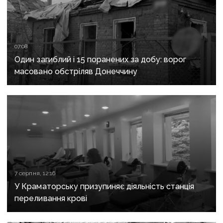
07:08
Один загиблий і 15 поранених за добу: ворог
масовано обстріляв Донеччину
7 серпня, 12:16
У Краматорську призупиняє діяльність станція
переливання крові