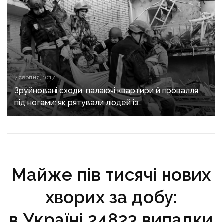
7 серпня, 10:17
Зруйновані сходи, палаючі квартири й провалля
під ногами: як рятували людей із
багатоповерхівки в Краматорську
Майже пів тисячі нових
хворих за добу:
в Україні 24823 випадки