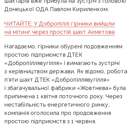
шахтарів вже прибула на зустріч з головою
Донецької ОДА Павлом Кириленком.
ЧИТАЙТЕ: У Добропіллі гірники вийшли
на мітинг через простій шахт Ахметова
Нагадаємо, гірники обурені подовженням
простою підприємств ДТЕК
«Добропіллявугілля» і вимагають зустрічі
з керівництвом держави. Як відомо, робота
п'яти шахт ДТЕК «Добропіллявугілля»
і збагачувальної фабрики «Жовтнева» була
припинена 1 квітня поточного року. Через
нестабільність енергетичного ринку,
компанія оголосила про продовження
простою підприємств з 1 червня.