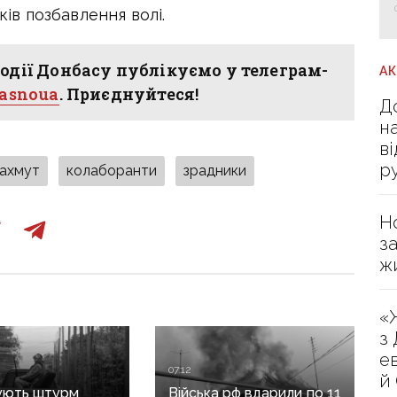
ків позбавлення волі.
одії Донбасу публікуємо у телеграм-
А
hasnoua
. Приєднуйтеся!
Д
н
в
р
ахмут
колаборанти
зрадники
Н
з
ж
«
з
е
07:12
й
ують штурм
Війська рф вдарили по 11