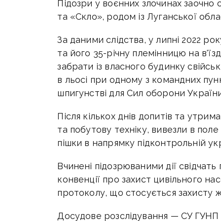
Підозри у воєнних злочинах заочно
та «Скло», родом із Луганської облас
За даними слідства, у липні 2022 ро
та його 35-річну племінницю на в'їзд
забрати із власного будинку свійсь
в льосі при одному з командних пунк
шпигунстві для Сил оборони України
Після кількох днів допитів та утрима
та побутову техніку, вивезли в поле
пішки в напрямку підконтрольній укр
Вчинені підозрюваними дії свідчат
конвенції про захист цивільного нас
протоколу, що стосується захисту 
Досудове розслідування — СУ ГУНП 