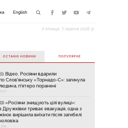
ка
English
пʼятниця, 7 серпня 2026 р.
ОСТАННІ НОВИНИ
ПОПУЛЯРНE
Відео. Росіяни вдарили
по Слов’янську «Торнадо-С»: загинула
людина, п’ятеро поранені
16:27
«Росіяни знищують цілі вулиці»:
з Дружківки триває евакуація, одна з
жінок вирішила виїхати після загибелі
чоловіка
13:05