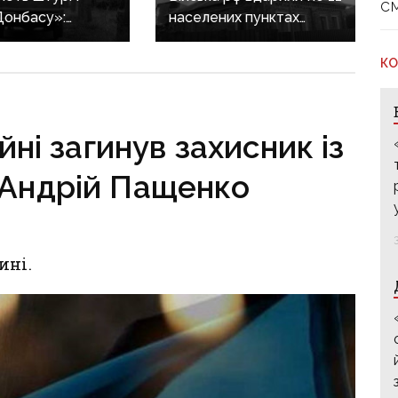
с
Донбасу»:
населених пунктах
кинула
Донеччини: одна людина
янтинівку
загинула, п’ятеро
КО
ві підрозділи
поранені
ила атаки
ними
йні загинув захисник із
мбами
 Андрій Пащенко
ині.