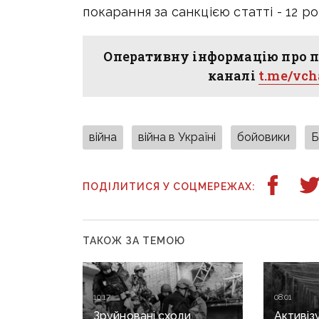
покарання за санкцією статті - 12 ро
Оперативну інформацію про п
каналі
t.me/vc
війна
війна в Україні
бойовики
Б
ПОДІЛИТИСЯ У СОЦМЕРЕЖАХ:
ТАКОЖ ЗА ТЕМОЮ
10:17
08:01
Зруйновані сходи,
Активіз