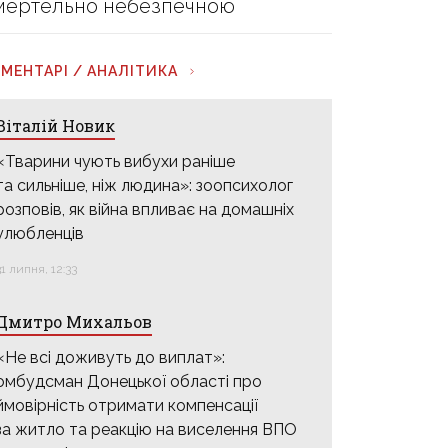
мертельно небезпечною
МЕНТАРІ / АНАЛІТИКА
Віталій Новик
«Тварини чують вибухи раніше
та сильніше, ніж людина»: зоопсихолог
розповів, як війна впливає на домашніх
улюбленців
31 липня, 12:33
Дмитро Михальов
«Не всі доживуть до виплат»:
омбудсман Донецької області про
ймовірність отримати компенсації
за житло та реакцію на виселення ВПО