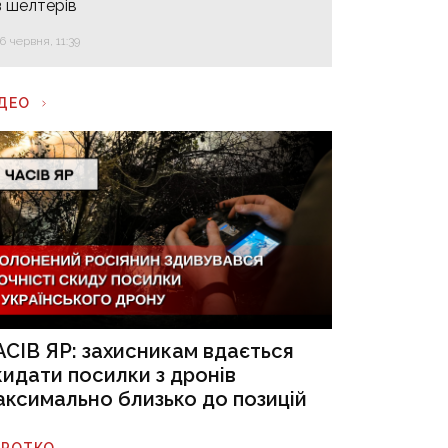
з шелтерів
16 червня, 11:39
ІДЕО
АСІВ ЯР: захисникам вдається
кидати посилки з дронів
аксимально близько до позицій
ОРОТКО