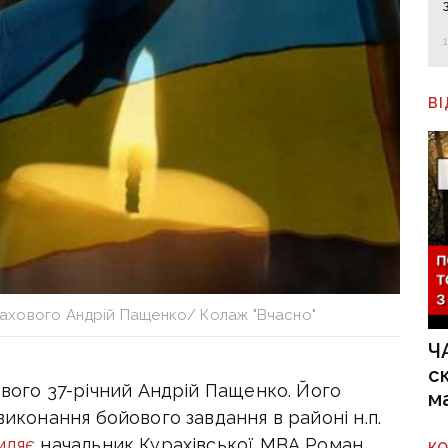
В
Курахового Андрій Пащенко/ Колаж "Вчасно"
Ч
с
хового 37-річний Андрій Пащенко. Його
м
виконання бойового завдання в районі н.п.
мляє
начальник Курахівської МВА Роман
К