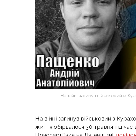
На війні загинув військовий із 
На війні загинув військовий з Кура
життя обірвалося 30 травня під
час 
Новосергіївка на Луганщині,
повідо