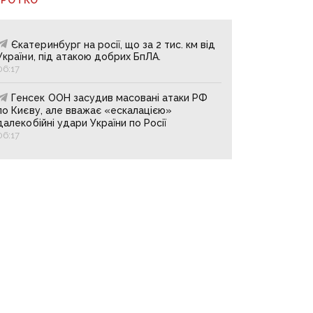
Єкатеринбург на росії, що за 2 тис. км від
України, під атакою добрих БпЛА.
06:17
Генсек ООН засудив масовані атаки РФ
по Києву, але вважає «ескалацією»
далекобійні удари України по Росії
06:17