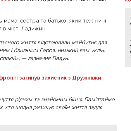
 мама, сестра та батько, який теж нині
 в місті Ладижин.
власного життя відстоювали майбутнє для
им і близьким Героя, низький вам уклін.
спокій», — зазначив Падун.
фронті загинув захисник з Дружківки
чуття рідним та знайомим бійця. Пам’ятаймо
х, хто щодня ризикує своїм життя задля