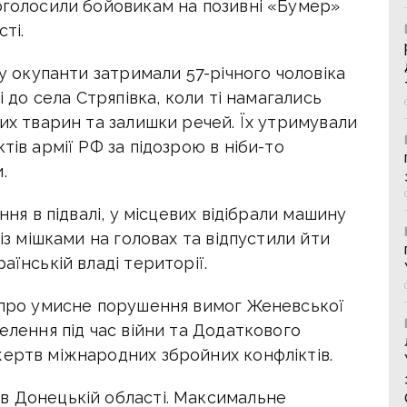
 оголосили бойовикам на позивні «Бумер»
ті.
ку окупанти затримали 57-річного чоловіка
і до села Стряпівка, коли ті намагались
ких тварин та залишки речей.
Їх утримували
тів армії РФ за підозрою в ніби-то
.
ння в підвалі, у місцевих відібрали машину
 із мішками на головах та відпустили йти
аїнській владі території.
ь про умисне порушення вимог Женевської
елення під час війни та Додаткового
жертв міжнародних збройних конфліктів.
в Донецькій області. Максимальне