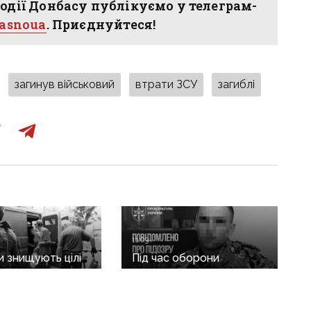
одії Донбасу публікуємо у телеграм-
hasnoua
. Приєднуйтеся!
загинув військовий
втрати ЗСУ
загиблі
11:03
и знищують цілі
Під час оборони
: з Дружківки
Маріуполя
евакуація, одна з
дезертирував і
ирішила виїхати
перейшов на бік рф: