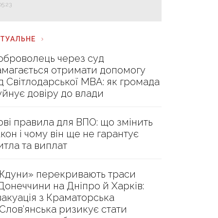
05:23
КТУАЛЬНЕ
оброволець через суд
амагається отримати допомогу
ід Світлодарської МВА: як громада
уйнує довіру до влади
ові правила для ВПО: що змінить
акон і чому він ще не гарантує
итла та виплат
Ждуни» перекривають траси
 Донеччини на Дніпро й Харків:
вакуація з Краматорська
 Слов’янська ризикує стати