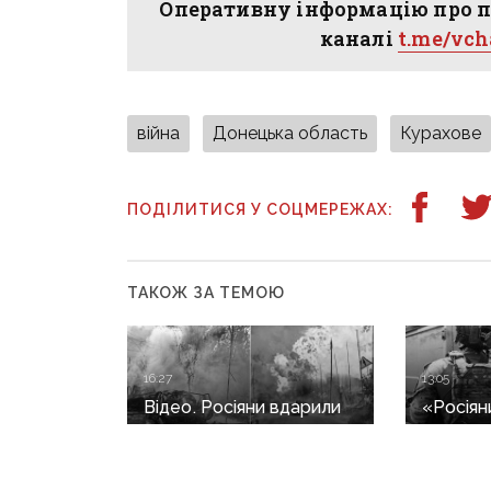
Оперативну інформацію про п
каналі
t.me/vc
війна
Донецька область
Курахове
ПОДІЛИТИСЯ У СОЦМЕРЕЖАХ:
ТАКОЖ ЗА ТЕМОЮ
16:27
13:05
Відео. Росіяни вдарили
«Росіян
по Слов’янську
вулиці»
«Торнадо-С»: загинула
триває 
людина, п’ятеро
жінок в