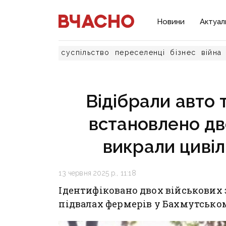
Новини
Актуал
суспільство
переселенці
бізнес
війна
Відібрали авто т
встановлено дво
викрали цивіл
13 червня 2025 р., 11:18
Ідентифіковано двох військових з
підвалах фермерів у Бахмутськом