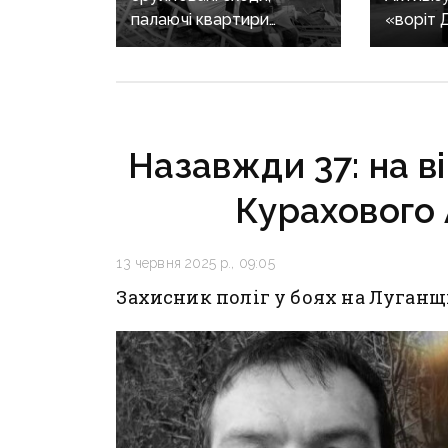
палаючі квартири
«воріт 
й провалля під ногами:
рф пере
як рятували людей із
на Кост
багатоповерхівки
додатко
в Краматорську
й понов
тритон
Назавжди 37: на ві
авіабо
Курахового
13 червня 2025 р., 09:05
Захисник поліг у боях на Луганщ