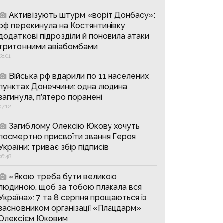
Активізують штурм «воріт Донбасу»:
рф перекинула на Костянтинівку
додаткові підрозділи й поновила атаки
тритонними авіабомбами
08:01
Війська рф вдарили по 11 населених
пунктах Донеччини: одна людина
загинула, п’ятеро поранені
07:12
Загиблому Олексію Юкову хочуть
посмертно присвоїти звання Героя
України: триває збір підписів
06:48
«Якою треба бути великою
людиною, щоб за тобою плакала вся
Україна»: 7 та 8 серпня прощаються із
засновником організації «Плацдарм»
Олексієм Юковим