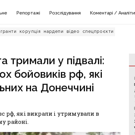
ьне
Репортажі
Розслідування
Коментарі / Аналіти
гранти
корупція
нардепи
відео
спецпроєкти
а тримали у підвалі:
х бойовиків рф, які
ьних на Донеччині
с рф, які викрали і утримували в
у районі.