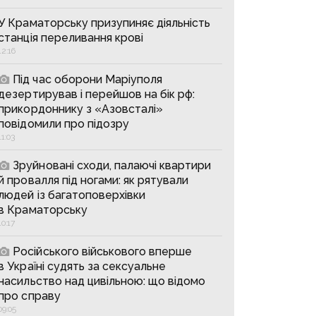
У Краматорську призупиняє діяльність
станція переливання крові
12:16
Під час оборони Маріуполя
дезертирував і перейшов на бік рф:
прикордоннику з «Азовсталі»
повідомили про підозру
11:03
Зруйновані сходи, палаючі квартири
й провалля під ногами: як рятували
людей із багатоповерхівки
в Краматорську
10:17
Російського військового вперше
в Україні судять за сексуальне
насильство над цивільною: що відомо
про справу
09:05