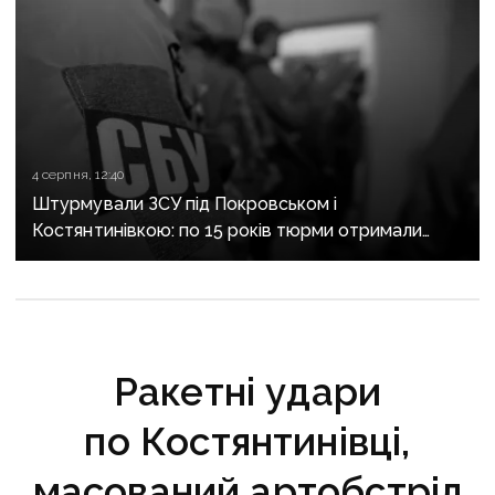
4 серпня, 12:40
Штурмували ЗСУ під Покровськом і
Костянтинівкою: по 15 років тюрми отримали
десятеро бойовиків, які воювали на боці рф
Ракетні удари
по Костянтинівці,
масований артобстріл