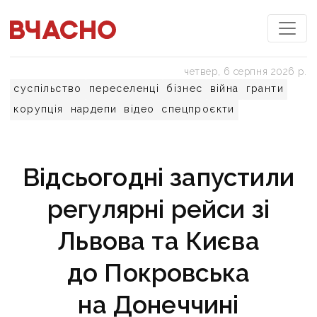
четвер, 6 серпня 2026 р.
суспільство
переселенці
бізнес
війна
гранти
корупція
нардепи
відео
спецпроєкти
Відсьогодні запустили
регулярні рейси зі
Львова та Києва
до Покровська
на Донеччині