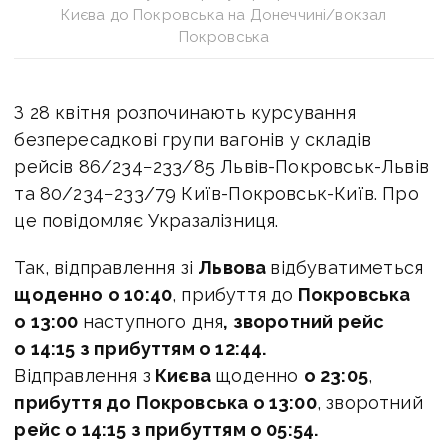
Києва до Покровська на Донеччині/вокзал
Покровська
З 28 квітня розпочинають курсування
безпересадкові групи вагонів у складів
рейсів 86/234−233/85 Львів-Покровськ-Львів
та 80/234−233/79 Київ-Покровськ-Київ. Про
це повідомляє Укразалізниця.
Так, відправлення зі
Львова
відбуватиметься
щоденно о 10:40
, прибуття до
Покровська
о 13:00
наступного дня
, зворотний рейс
о 14:15 з прибуттям о 12:44.
Відправлення з
Києва
щоденно
о 23:05
,
прибуття до Покровська о 13:00
, зворотний
рейс о 14:15 з прибуттям о 05:54.