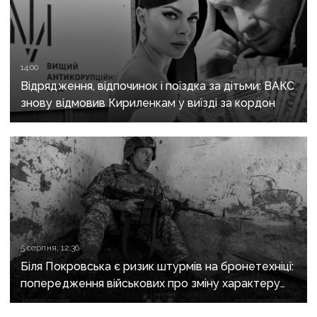
14:00
Відрядження, відпочинок і поїздка за дітьми: ВАКС
знову відмовив Кириленкам у виїзді за кордон
5 серпня, 12:36
Біля Покровська є ризик штурмів на бронетехніці:
попередження військових про зміну характеру
боїв на напрямку