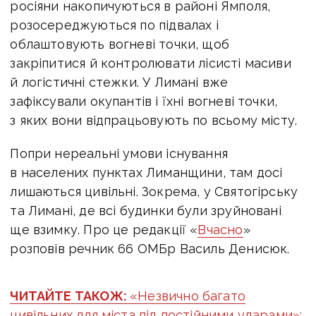
росіяни накопичуються в районі Ямполя,
розосереджуються по підвалах і
облаштовують вогневі точки, щоб
закріпитися й контролювати лісисті масиви
й логістичні стежки. У
Лимані вже
зафіксували окупантів і їхні вогневі точки
,
з яких вони відпрацьовують по всьому місту.
Попри нереальні умови існування
в населених пунктах Лиманщини, там досі
лишаються цивільні. Зокрема, у Святогірську
та Лимані, де всі будинки були зруйновані
ще взимку. Про це редакції «
Вчасно
»
розповів речник 66 ОМБр Василь Денисюк.
ЧИТАЙТЕ ТАКОЖ:
«Незвично багато
цивільних для міста під постійними ударами»: