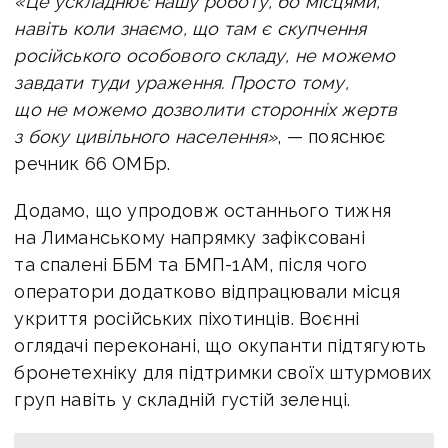
«Це ускладнює нашу роботу, бо місцями,
навіть коли знаємо, що там є скупчення
російського особового складу, не можемо
завдати туди ураження. Просто тому,
що не можемо дозволити сторонніх жертв
з боку цивільного населення»
, — пояснює
речник 66 ОМБр.
Додамо, що упродовж останнього тижня
на Лиманському напрямку зафіксовані
та спалені ББМ та БМП-1АМ, після чого
оператори додатково відпрацювали місця
укриття російських піхотинців. Воєнні
оглядачі переконані, що окупанти підтягують
бронетехніку для підтримки своїх штурмових
груп навіть у складній густій зеленці.