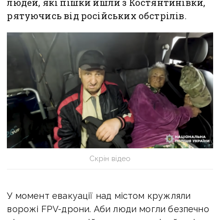
людей, які пішки йшли з Костянтинівки,
рятуючись від російських обстрілів.
Скрін відео
У момент евакуації над містом кружляли
ворожі FPV-дрони. Аби люди могли безпечно