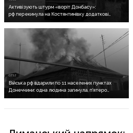
Активізують штурм «воріт Донбасу»:
рф перекинула на Костянтинівку додаткові
підрозділи й поновила атаки тритонними
авіабомбами
07:12
Війська рф вдарили по 11 населених пунктах
Донеччини: одна людина загинула, п’ятеро
поранені