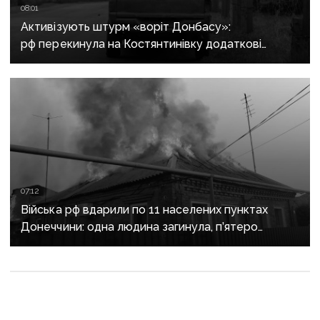
08:01
Активізують штурм «воріт Донбасу»:
рф перекинула на Костянтинівку додаткові
підрозділи й поновила атаки тритонними
авіабомбами
07:12
Війська рф вдарили по 11 населених пунктах
Донеччини: одна людина загинула, п’ятеро
поранені