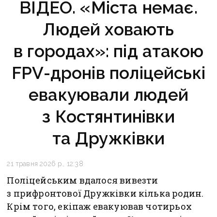
ВІДЕО. «Міста немає.
Людей ховають
в городах»: під атакою
FPV-дронів поліцейські
евакуювали людей
з Костянтинівки
та Дружківки
21 травня 2026 р., 12:38
Поліцейським вдалося вивезти
з прифронтової Дружківки кілька родин.
Крім того, екіпаж евакуював чотирьох