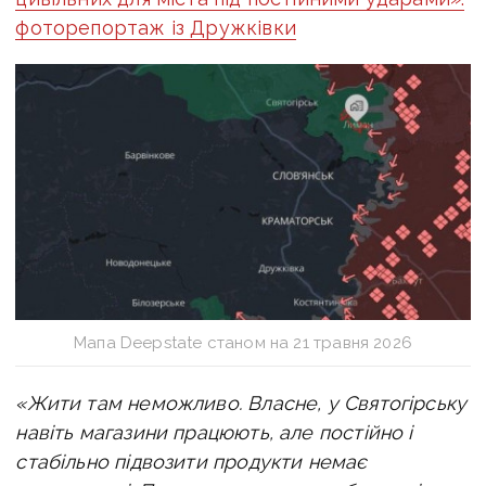
фоторепортаж із Дружківки
Мапа Deepstate станом на 21 травня 2026
«Жити там неможливо. Власне, у Святогірську
навіть магазини працюють, але постійно і
стабільно підвозити продукти немає