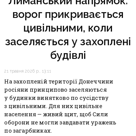
Лиманський напрямок:
ворог прикривається
цивільними, коли
заселяється у захоплені
будівлі
21 травня 2026 р., 13:11
На захопленій території Донеччини
росіяни принципово заселяються
у будинки винятково по сусідству
з цивільними. Для них цивільне
населення — живий щит, щоб Сили
оборони не могли завдавати уражень
по загарбниках.