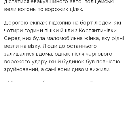
дістатися евакуаційного авто, поліцейські
вели вогонь по ворожих цілях.
Дорогою екіпаж підхопив на борт людей, які
чотири години пішки йшли з Костянтинівки.
Серед них була маломобільна жінка, яку рідні
везли на візку. Люди до останнього
залишалися вдома, однак після чергового
ворожого удару їхній будинок був повністю
зруйнований, а самі вони дивом вижили.
«Міста немає, будинки палають. Так
бомблять, що оселі аж підлітають. Людей
ховають в городах, бо на кладовище не
дістатися. Залишатися там неможливо», —
розповідає евакуйований чоловік.
Попри постійну загрозу ударів, поліцейські