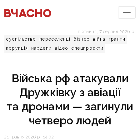
пʼятниця, 7 серпня 2026 р.
суспільство
переселенці
бізнес
війна
гранти
корупція
нардепи
відео
спецпроєкти
Війська рф атакували
Дружківку з авіації
та дронами — загинули
четверо людей
21 травня 2026 р., 14:02