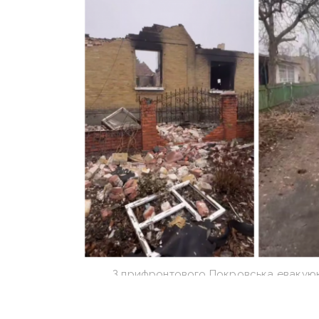
З прифронтового Покровська евакуюю
Скри