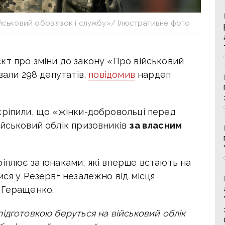
ійськовий обов’язок і службу»/ Ілюстративне фото
кт про зміни до закону «Про військовий
вали 298 депутатів,
повідомив
нардеп
кріпили, що «жінки-добровольці перед
ійськовий облік призовників
за власним
ріплює за юнаками, які вперше встають на
ися у Резерв+ незалежно від місця
 Геращенко.
ідготовкою беруться на військовий облік