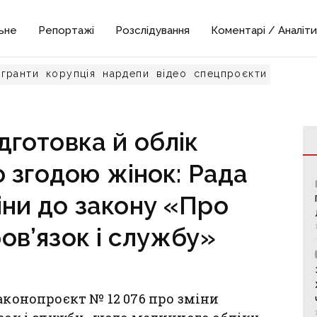
ьне
Репортажі
Розслідування
Коментарі / Аналіти
гранти
корупція
нардепи
відео
спецпроєкти
дготовка й облік
 згодою жінок: Рада
іни до закону «Про
ов’язок і службу»
аконопроєкт № 12 076 про зміни