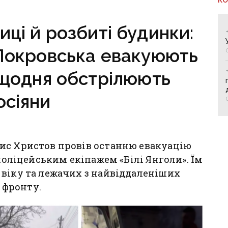
о зруйнована
иці й розбиті будинки:
Покровська евакуюють
 щодня обстрілюють
осіяни
ис Христов провів останню евакуацію
 поліцейським екіпажем «Білі Янголи». Їм
 віку та лежачих з найвіддаленіших
ї фронту.