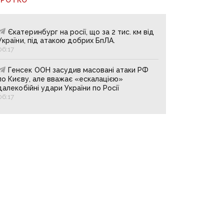
Єкатеринбург на росії, що за 2 тис. км від
України, під атакою добрих БпЛА.
06:17
Генсек ООН засудив масовані атаки РФ
по Києву, але вважає «ескалацією»
далекобійні удари України по Росії
06:17