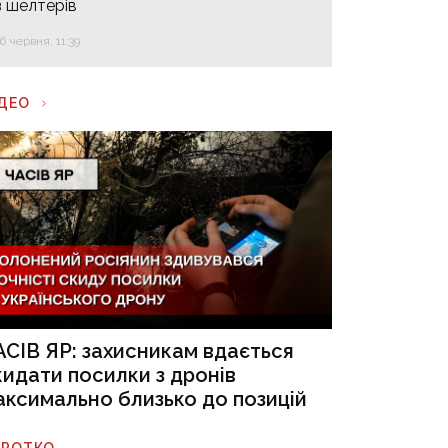
з шелтерів
16 червня, 11:39
ІДЕО
АСІВ ЯР: захисникам вдається
кидати посилки з дронів
аксимально близько до позицій
ОРОТКО