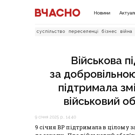
Новини
Актуал
суспільство
переселенці
бізнес
війна
Військова пі
за добровільною
підтримала зм
військовий об
9 січня 2025 р., 14:40
9 січня ВР підтримала в цілому з