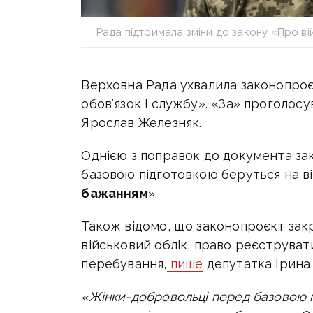
Рада підтримала зміни до закону «Про в
Верховна Рада ухвалила законопроє
обов’язок і службу».
«За» проголосу
Ярослав Железняк.
Однією з поправок до документа за
базовою підготовкою беруться на в
бажанням
».
Також відомо, що законопроєкт зак
військовий облік, право реєструват
перебування,
пише
депутатка Ірина
«Жінки-добровольці перед базовою п