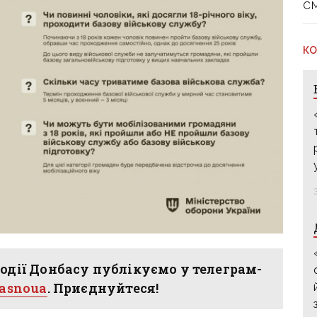
с
КО
одії Донбасу публікуємо у телеграм-
hasnoua
. Приєднуйтеся!