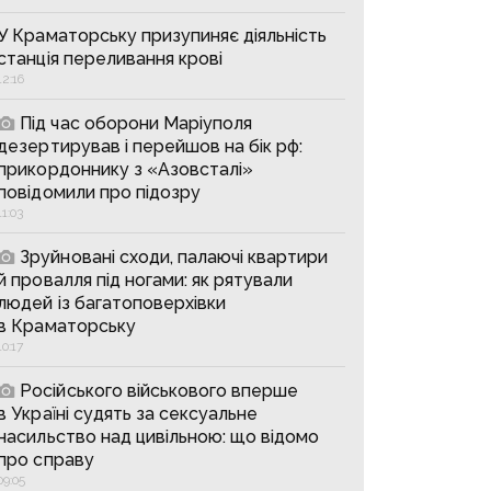
У Краматорську призупиняє діяльність
станція переливання крові
12:16
Під час оборони Маріуполя
дезертирував і перейшов на бік рф:
прикордоннику з «Азовсталі»
повідомили про підозру
11:03
Зруйновані сходи, палаючі квартири
й провалля під ногами: як рятували
людей із багатоповерхівки
в Краматорську
10:17
Російського військового вперше
в Україні судять за сексуальне
насильство над цивільною: що відомо
про справу
09:05