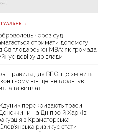
05:23
КТУАЛЬНЕ
оброволець через суд
амагається отримати допомогу
ід Світлодарської МВА: як громада
уйнує довіру до влади
ові правила для ВПО: що змінить
акон і чому він ще не гарантує
итла та виплат
Ждуни» перекривають траси
 Донеччини на Дніпро й Харків:
вакуація з Краматорська
 Слов’янська ризикує стати