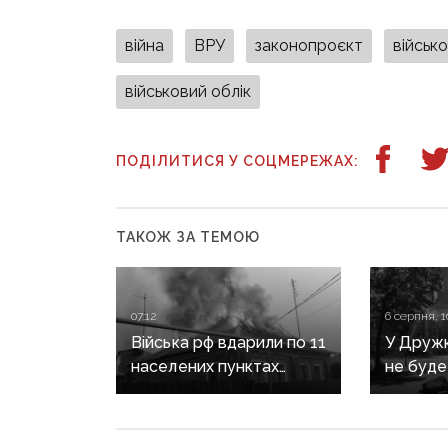
війна
ВРУ
законопроєкт
військ
військовий облік
ПОДІЛИТИСЯ У СОЦМЕРЕЖАХ:
ТАКОЖ ЗА ТЕМОЮ
07:12
6 серпня, 1
Війська рф вдарили по 11
У Дружкі
населених пунктах
не буде
Донеччини: одна людина
сезону:
загинула, п’ятеро
наближа
поранені
інфраст