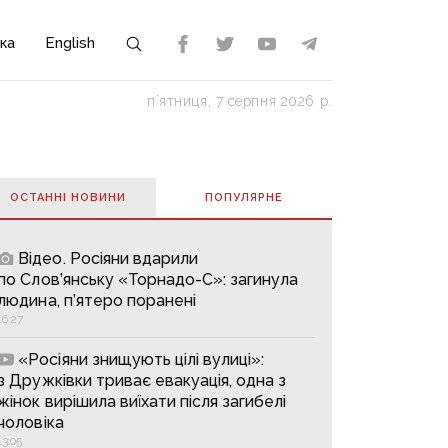
ка
English
пʼятниця, 7 серпня 2026 р.
ОСТАННІ НОВИНИ
ПОПУЛЯРНE
Відео. Росіяни вдарили
по Слов’янську «Торнадо-С»: загинула
людина, п’ятеро поранені
16:27
«Росіяни знищують цілі вулиці»:
з Дружківки триває евакуація, одна з
жінок вирішила виїхати після загибелі
чоловіка
13:05