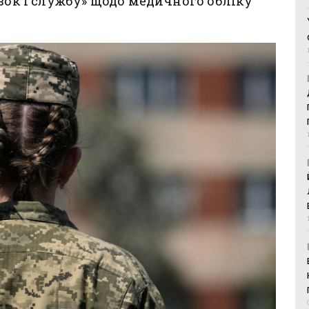
язок і службу» щодо медичного обліку