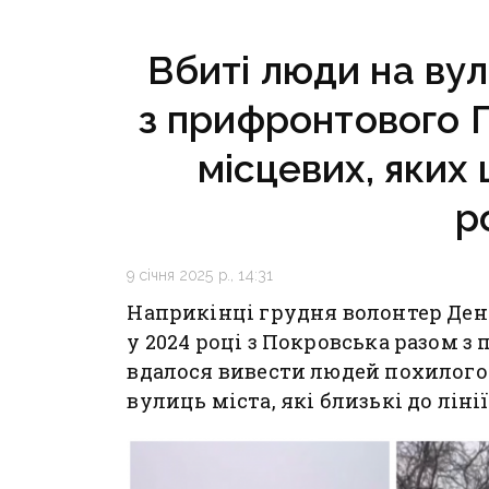
критичн
Вбиті люди на вул
з прифронтового 
місцевих, яких
р
9 січня 2025 р., 14:31
Наприкінці грудня волонтер Ден
у 2024 році з Покровська разом з
вдалося вивести людей похилого
вулиць міста, які близькі до ліні