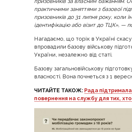
призовників за власним бажанням. О
практичними заняттями з базової підго
призовників до 31 липня року, коли ї
ідентифікацію або візит до ТЦК», — 
Нагадаємо, що торік в Україні скас
впровадили базову військову підгот
України, незалежно від статі.
Базову загальновійськову підготовк
власності. Вона почнеться з 1 вересн
ЧИТАЙТЕ ТАКОЖ:
Рада підтримала
повернення на службу для тих, хт