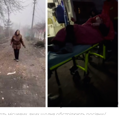
ть місцевих, яких щодня обстрілюють росіяни/
ншоти із відео