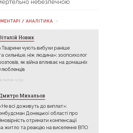
мертельно небезпечною
МЕНТАРІ / АНАЛІТИКА
Віталій Новик
«Тварини чують вибухи раніше
та сильніше, ніж людина»: зоопсихолог
розповів, як війна впливає на домашніх
улюбленців
31 липня, 12:33
Дмитро Михальов
«Не всі доживуть до виплат»:
омбудсман Донецької області про
ймовірність отримати компенсації
за житло та реакцію на виселення ВПО