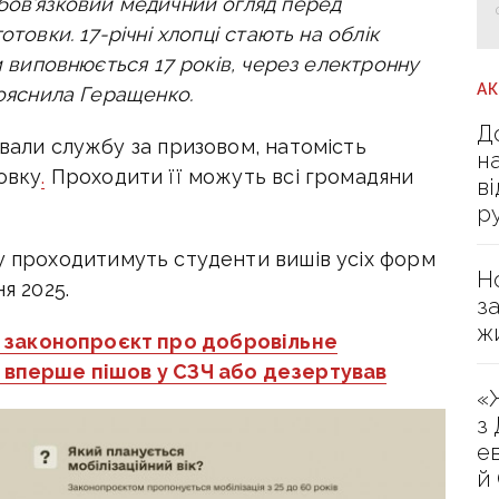
бов’язковий медичний огляд перед
товки. 17-річні хлопці стають на облік
м виповнюється 17 років, через електронну
А
пояснила Геращенко.
Д
ували службу за призовом, натомість
н
овку
.
Проходити її можуть всі громадяни
в
р
у
проходитимуть студенти вишів усіх форм
Н
я 2025.
з
ж
 законопроєкт про добровільне
о вперше пішов у СЗЧ або дезертував
«
з
е
й