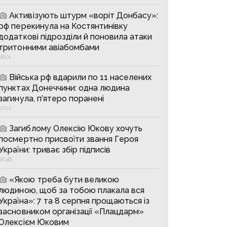
Активізують штурм «воріт Донбасу»:
рф перекинула на Костянтинівку
додаткові підрозділи й поновила атаки
тритонними авіабомбами
08:01
Війська рф вдарили по 11 населених
пунктах Донеччини: одна людина
загинула, п’ятеро поранені
07:12
Загиблому Олексію Юкову хочуть
посмертно присвоїти звання Героя
України: триває збір підписів
06:48
«Якою треба бути великою
людиною, щоб за тобою плакала вся
Україна»: 7 та 8 серпня прощаються із
засновником організації «Плацдарм»
Олексієм Юковим