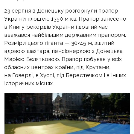
23 серпня в Донецьку розгорнули прапор
України площею 1350 м кв. Прапор занесено
в Книгу рекордів України і довгий час
вважався найбільшим державним прапором.
Розміри цього гіганта — 30×45 м, зшитий
вдовою шахтаря, пенсіонеркою з Донецька
Марією Бєлятковою. Прапор побував у всіх
обласних центрах країни, під Крутами,
на Говерлі, в Хусті, під Берестечком і в інших
історичних місцях.