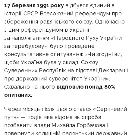
17 березня 1991 року
відбувся єдиний в
історії СРСР Всесоюзний референдум про
збереження радянського союзу. Одночасно
з цим референдумом в Україні
за наполяганням «Народного Руху України
за перебудову», було проведене
консультативне опитування: «Чи згодні ви,
щоби Україна була у складі Союзу
Суверенних Республік на підставі Декларації
про державний суверенітет України».
Схвально на нього
відповіло понад 80%
опитаних.
Через місяць після цього стався «Серпневий
путч» — подія, яка відома як спроба
позбавити влади Михайла Горбачова і
повернути колишній радянський державний