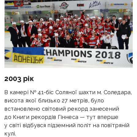
2003 рік
В камері № 41-біс Соляної шахти м. Соледара,
висота якої близько 27 метрів, було
встановлено світовий рекорд занесений
до Книги рекордів Гіннеса — тут вперше
у світі відбувся підземний політ на повітряній
кулі.