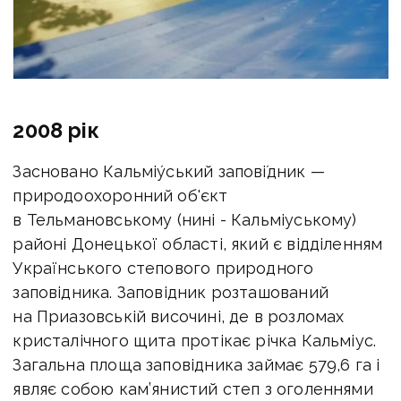
2008 рік
Засновано Кальміу́ський запові́дник —
природоохоронний об'єкт
в Тельмановському (нині - Кальміуському)
районі Донецької області, який є відділенням
Українського степового природного
заповідника. Заповідник розташований
на Приазовській височині, де в розломах
кристалічного щита протікає річка Кальміус.
Загальна площа заповідника займає 579,6 га і
являє собою кам’янистий степ з оголеннями