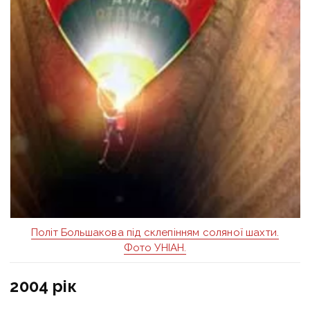
Полiт Большакова пiд склепiнням соляної шахти.
Фото УНІАН.
2004 рік