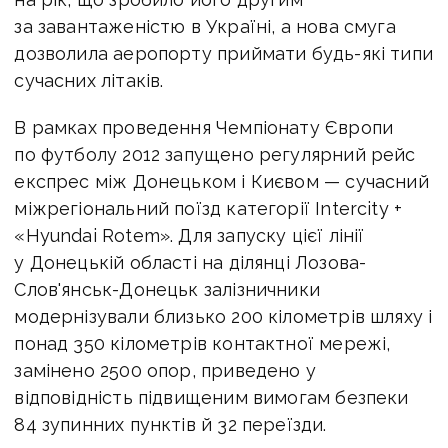
за завантаженістю в Україні, а нова смуга
дозволила аеропорту приймати будь-які типи
сучасних літаків.
В рамках проведення Чемпіонату Європи
по футболу 2012 запущено регулярний рейс
експрес між Донецьком і Києвом — сучасний
міжрегіональний поїзд категорії Intercity +
«Hyundai Rotem». Для запуску цієї лінії
у Донецькій області на ділянці Лозова-
Слов'янськ-Донецьк залізничники
модернізували близько 200 кілометрів шляху і
понад 350 кілометрів контактної мережі,
замінено 2500 опор, приведено у
відповідність підвищеним вимогам безпеки
84 зупинних пунктів й 32 переїзди.