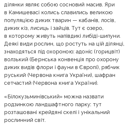
ділянки являє собою сосновий масив. Яри
в Камишевасі колись славились великою
популяцією диких тварин — кабанів, лосів,
диких кіз, лисиць і зайців. Тут є озеро,
в которому живуть напівдикі либіді-шипуни.
Деякі види рослин, що ростуть на цій ділянці,
знаходяться під охороною: адоніс (горицвіт)
волзький (Бернська конвенція про охорону
диких видів флори і фауни в Європі), рябчик
руський (Червона книга України), шафран
сетчастий (Червона книга України).
«Білокузьминівський» можна назвати
родзинкою ландшафтного парку: тут
розташовані крейдяні скелі і унікальний
рослинний світ.