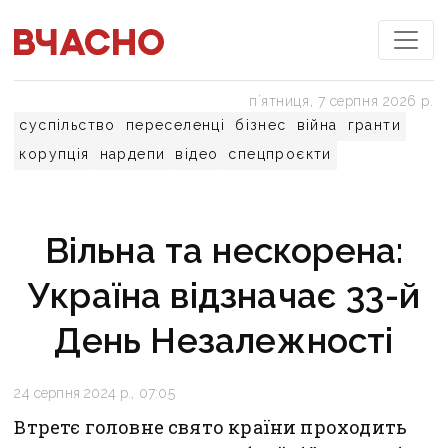
пʼятниця, 7 серпня 2026 р.
суспільство
переселенці
бізнес
війна
гранти
корупція
нардепи
відео
спецпроєкти
Вільна та нескорена:
Україна відзначає 33-й
День Незалежності
24 серпня 2024 р., 07:05
Втретє головне свято країни проходить