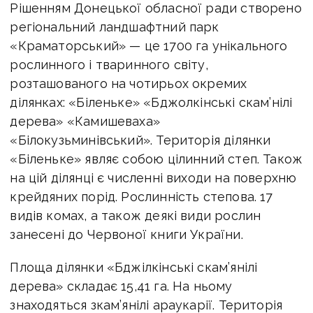
Рішенням Донецької обласної ради створено
регіональний ландшафтний парк
«Краматорський»
— це 1700 га унікального
рослинного і тваринного світу,
розташованого на чотирьох окремих
ділянках:
«Біленьке»
«Бджолкінські скам’нілі
дерева»
«Камишеваха»
«Білокузьминівський».
Територія ділянки
«Біленьке» являє собою цілинний степ. Також
на цій ділянці є численні виходи на поверхню
крейдяних порід. Рослинність степова. 17
видів комах, а також деякі види рослин
занесені до Червоної книги України.
Площа ділянки «Бджілкінські скам’янілі
дерева» складає 15,41 га. На ньому
знаходяться зкам’янілі араукарії. Територія