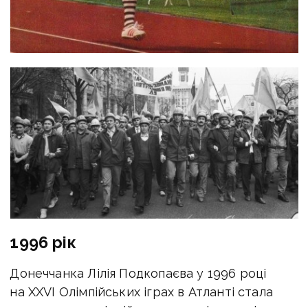
1996 рік
Донеччанка Лілія Подкопаєва у 1996 році
на XXVI Олімпійських іграх в Атланті стала