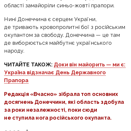
області замайоріли синьо-жовті прапори.
Нині Донеччина є серцем України,
де тривають кровопролитні бої з російським
окупантом за свободу. Донеччина — це там
де виборюється майбутнє українського
народу.
ЧИТАЙТЕ ТАКОЖ:
Доки він майорить — ми є:
Україна відзначає День Державного
Прапора
Редакція «Вчасно» зібрала топ основних
досягнень Донеччини, які область здобула
за роки незалежності, поки сюди
не ступила нога російського окупанта.