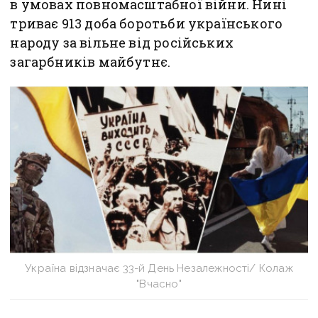
в умовах повномасштабної війни. Нині
триває 913 доба боротьби українського
народу за вільне від російських
загарбників майбутнє.
Україна відзначає 33-й День Незалежності/ Колаж
"Вчасно"