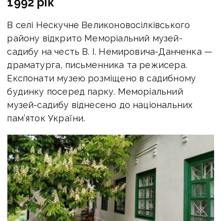
1992 рік
В селі Нескучне Великоновосілківського
району відкрито Меморіальний музей-
садибу на честь В. І. Немировича-Данченка —
драматурга, письменника та режисера.
Експонати музею розміщено в садибному
будинку посеред парку. Меморіальний
музей-садибу віднесено до національних
пам’яток України.