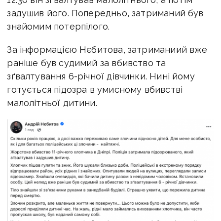
задушив його. Попередньо, затриманий був
знайомим потерпілого.
За інформацією Нєбитова, затриманиий вже
раніше був судимий за вбивство та
зґвалтування 6-річної дівчинки.
Нині йому
готується підозра в умисному вбивстві
малолітньої дитини.