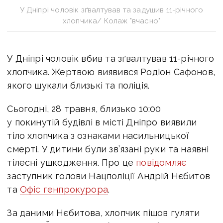
У Дніпрі чоловік зґвалтував та задушив 11-річного
хлопчика/ Колаж "вчасно"
У Дніпрі чоловік вбив та зґвалтував 11-річного
хлопчика. Жертвою виявився Родіон Сафонов,
якого шукали близькі та поліція.
Сьогодні, 28 травня, близько 10:00
у покинутій будівлі в місті Дніпро виявили
тіло хлопчика з ознаками насильницької
смерті. У дитини були зв’язані руки та наявні
тілесні ушкодження. Про це
повідомляє
заступник голови Нацполіції Андрій Нєбитов
та
Офіс генпрокурора
.
За даними Нєбитова, хлопчик пішов гуляти