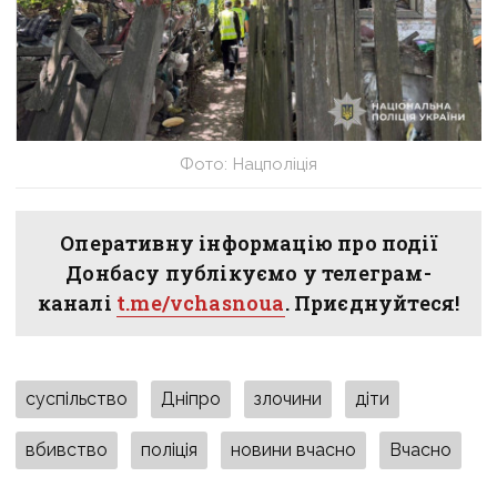
Фото: Нацполіція
Оперативну інформацію про події
Донбасу публікуємо у телеграм-
каналі
t.me/vchasnoua
. Приєднуйтеся!
суспільство
Дніпро
злочини
діти
вбивство
поліція
новини вчасно
Вчасно