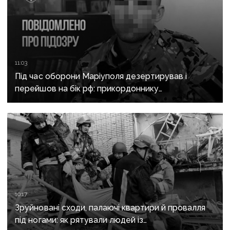
11:03
Під час оборони Маріуполя дезертирував і
перейшов на бік рф: прикордоннику
з «Азовсталі» повідомили про підозру
10:17
Зруйновані сходи, палаючі квартири й провалля
під ногами: як рятували людей із