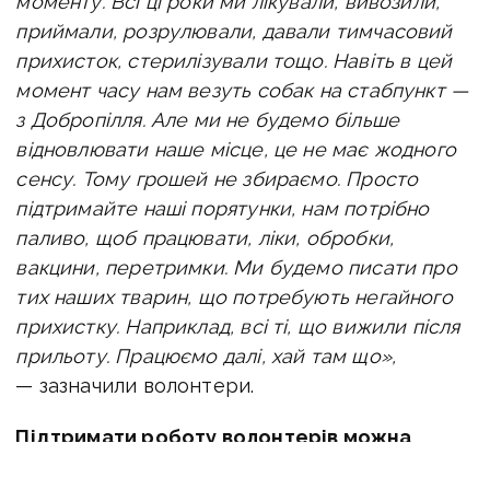
моменту. Всі ці роки ми лікували, вивозили,
приймали, розрулювали, давали тимчасовий
прихисток, стерилізували тощо. Навіть в цей
момент часу нам везуть собак на стабпункт —
з Добропілля. Але ми не будемо більше
відновлювати наше місце, це не має жодного
сенсу. Тому грошей не збираємо. Просто
підтримайте наші порятунки, нам потрібно
паливо, щоб працювати, ліки, обробки,
вакцини, перетримки. Ми будемо писати про
тих наших тварин, що потребують негайного
прихистку.
Наприклад, всі ті, що вижили після
прильоту. Працюємо далі, хай там що»,
— зазначили волонтери.
Підтримати роботу волонтерів можна
за наступними реквізитами: