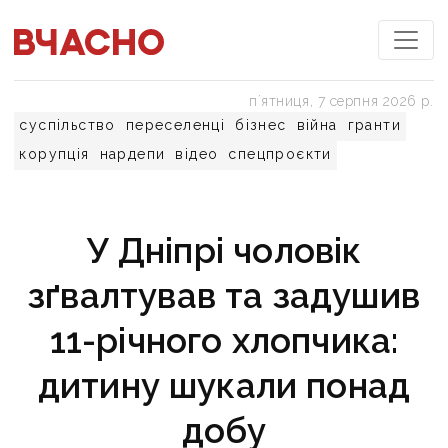
пʼятниця, 7 серпня 2026 р.
суспільство
переселенці
бізнес
війна
гранти
корупція
нардепи
відео
спецпроєкти
У Дніпрі чоловік
зґвалтував та задушив
11-річного хлопчика:
дитину шукали понад
добу