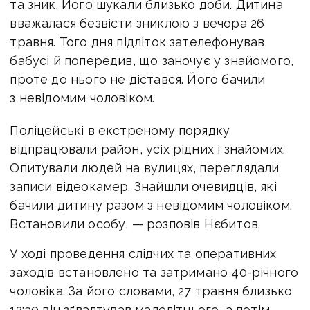
та зник. Його шукали близько доби.
Дитина
вважалася безвісти зниклою з вечора 26
травня. Того дня підліток зателефонував
бабусі й попередив, що заночує у знайомого,
проте до нього не дістався. Його бачили
з невідомим чоловіком.
Поліцейські в екстреному порядку
відпрацювали район, усіх рідних і знайомих.
Опитували людей на вулицях, переглядали
записи відеокамер. Знайшли очевидців, які
бачили дитину разом з невідомим чоловіком.
Встановили особу, — розповів Нєбитов.
У ході проведення слідчих та оперативних
заходів встановлено та затримано 40-річного
чоловіка. За його словами, 27 травня близько
12:30 він зґвалтував малолітнього, а потім