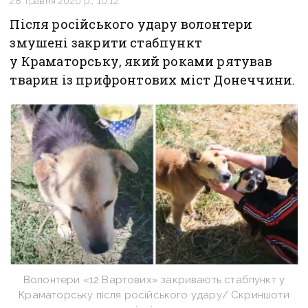
28 травня 2026 р., 10:12
Після російського удару волонтери
змушені закрити стабпункт
у Краматорську, який роками рятував
тварин із прифронтових міст Донеччини.
Волонтери «12 Вартових» закривають стабпункт у
Краматорську після російського удару/ Скриншоти