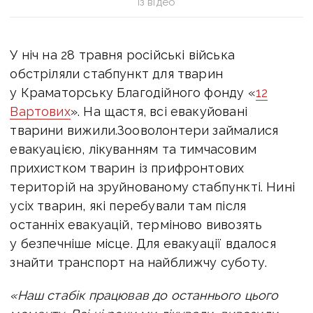
із відео
У ніч на 28 травня російські війська
обстріляли стабпункт для тварин
у Краматорську Благодійного фонду «
12
Вартових
». На щастя, всі евакуйовані
тварини вижили.
Зооволонтери займалися
евакуацією, лікуванням та тимчасовим
прихистком тварин із прифронтових
територій на зруйнованому стабпункті. Нині
усіх тварин, які перебували там після
останніх евакуацій, терміново вивозять
у безпечніше місце. Для евакуації вдалося
знайти транспорт на найближчу суботу.
«Наш стабік працював до останнього цього