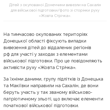
Дітей з окупованої Донеччини вивезли на Сахалін
для військової підготовки/фото зі сторінки руху
«Жовта Стрічка».
На тимчасово окупованих територіях
Донецької області фіксують випадки
вивезення дітей до віддалених регіонів
рф для участі у заходах з елементами
військової підготовки. Про це повідомляють
активісти руху «Жовта Стрічка».
За їхніми даними, групу підлітків із Донецька
та Макіївки направили на Сахалін, де вони
беруть участь у так званому військово-
патріотичному зльоті, що включає елементи
початкової військової підготовки.