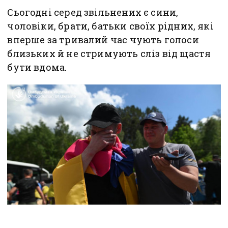
Сьогодні серед звільнених є сини,
чоловіки, брати, батьки своїх рідних, які
вперше за тривалий час чують голоси
близьких й не стримують сліз від щастя
бути вдома.