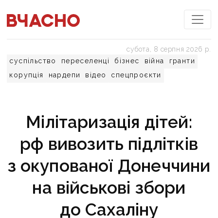
субота, 8 серпня 2026 р.
суспільство
переселенці
бізнес
війна
гранти
корупція
нардепи
відео
спецпроєкти
Мілітаризація дітей:
рф вивозить підлітків
з окупованої Донеччини
на військові збори
до Сахаліну