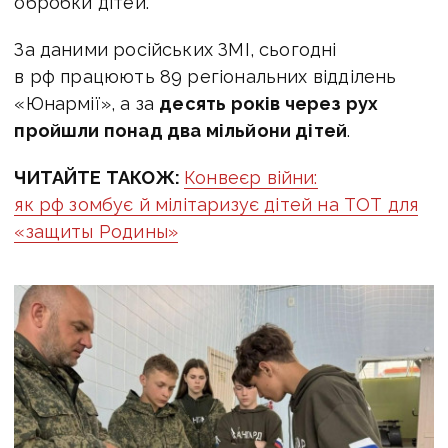
обробки дітей.
За даними російських ЗМІ, сьогодні
в рф працюють 89 регіональних відділень
«Юнармії», а за
десять років через рух
пройшли понад два мільйони дітей
.
ЧИТАЙТЕ ТАКОЖ:
Конвеєр війни:
як рф зомбує й мілітаризує дітей на ТОТ для
«защиты Родины»