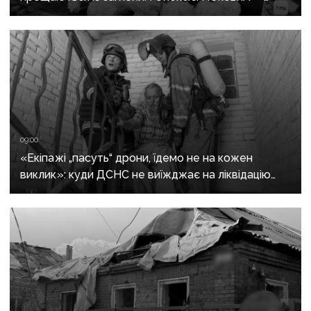
пошуковцем загону «Плацдарм»
09:00
«Екіпажі „пасуть“ дрони, їдемо не на кожен
виклик»: куди ДСНС не виїжджає на ліквідацію
надзвичайних ситуацій у Краматорську
та Слов’янську