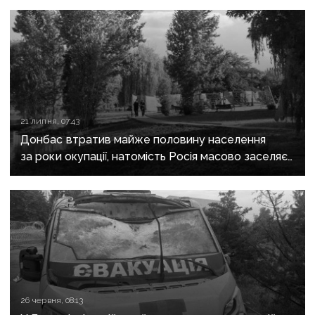
21 липня, 07:43
Донбас втратив майже половину населення
за роки окупації, натомість Росія масово заселяє
регіон своїми громадянами — ГУР
26 червня, 08:13