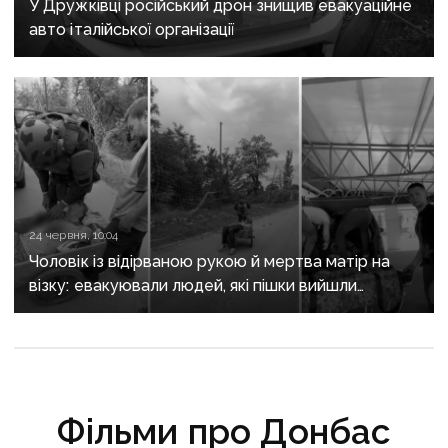
У Дружківці російський дрон знищив евакуаційне
авто італійської організації
24 червня, 10:04
Чоловік із відірваною рукою й мертва матір на
візку: евакуювали людей, які пішки вийшли
з Костянтинівки
Фільми про Донбас