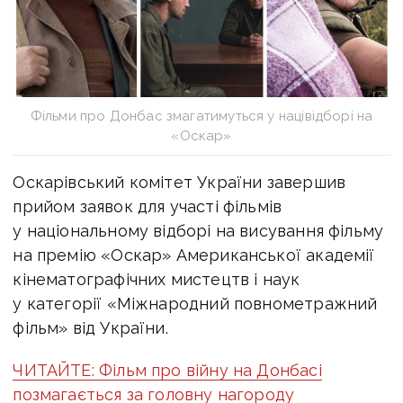
Фільми про Донбас змагатимуться у націвідборі на
«Оскар»
Оскарівський комітет України завершив
прийом заявок для участі фільмів
у національному відборі на висування фільму
на премію «Оскар» Американської академії
кінематографічних мистецтв і наук
у категорії «Міжнародний повнометражний
фільм» від України.
ЧИТАЙТЕ: Фільм про війну на Донбасі
позмагається за головну нагороду