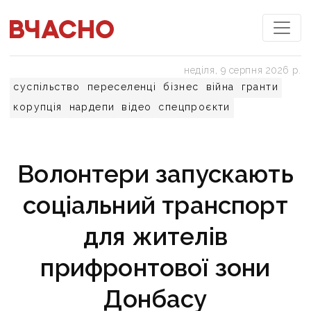
неділя, 9 серпня 2026 р.
суспільство
переселенці
бізнес
війна
гранти
корупція
нардепи
відео
спецпроєкти
Волонтери запускають
соціальний транспорт
для жителів
прифронтової зони
Донбасу