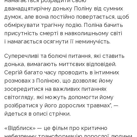
намагається розрадити свою
дванадцятирічну доньку Поліну від сумних
думок, але вона постійно повертається, щоб
обміркувати трагічну подію. Поліна бачить
присутність смерті в навколишньому світі
і намагається осягнути її неминучість.
Суперечливі та болючі питання, які ставить
донька, вимагають миттєвих відповідей.
Сергій багато часу проводить в інтимних
розмовах з Поліною, що дозволяє йому
зосередитися на важливих питаннях
світогляду, які можуть допомогти йому
розібратися у його дорослих травмах", —
йдеться в описі стрічки.
«Відблиск» — це фільм про критично
небезпечну трансформацію дорослої людини