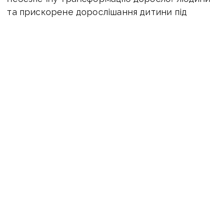
та прискорене дорослішання дитини під
тиском війни.