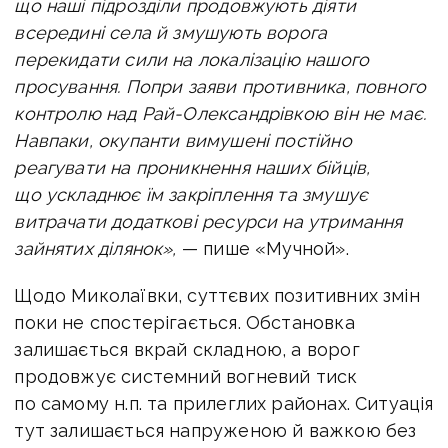
що наші підрозділи продовжують діяти
всередині села й змушують ворога
перекидати сили на локалізацію нашого
просування. Попри заяви противника, повного
контролю над Рай-Олександрівкою він не має.
Навпаки, окупанти вимушені постійно
реагувати на проникнення наших бійців,
що ускладнює їм закріплення та змушує
витрачати додаткові ресурси на утримання
зайнятих ділянок»,
— пише «Мучной».
Щодо Миколаївки, суттєвих позитивних змін
поки не спостерігається. Обстановка
залишається вкрай складною, а ворог
продовжує системний вогневий тиск
по самому н.п. та прилеглих районах. Ситуація
тут залишається напруженою й важкою без