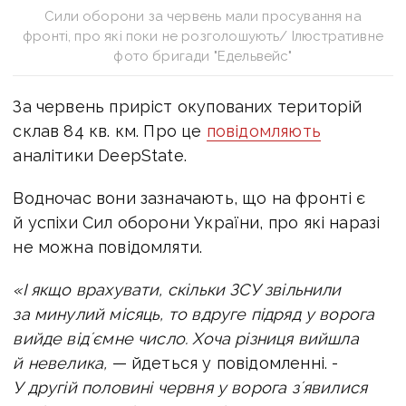
Сили оборони за червень мали просування на
фронті, про які поки не розголошують/ Ілюстративне
фото бригади "Едельвейс"
За червень приріст окупованих територій
склав 84 кв. км. Про це
повідомляють
аналітики DeepState.
Водночас вони зазначають, що на фронті є
й успіхи Сил оборони України, про які наразі
не можна повідомляти.
«І якщо врахувати, скільки ЗСУ звільнили
за минулий місяць, то вдруге підряд у ворога
вийде відʼємне число. Хоча різниця вийшла
й невелика,
— йдеться у повідомленні. -
У другій половині червня у ворога зʼявилися