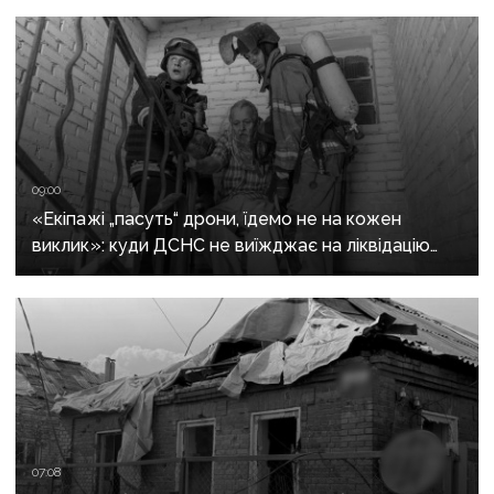
09:00
«Екіпажі „пасуть“ дрони, їдемо не на кожен
виклик»: куди ДСНС не виїжджає на ліквідацію
надзвичайних ситуацій у Краматорську
та Слов’янську
07:08