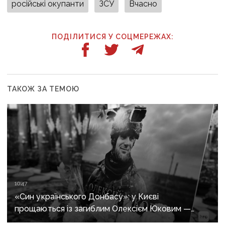
російські окупанти
ЗСУ
Вчасно
ПОДІЛИТИСЯ У СОЦМЕРЕЖАХ:
ТАКОЖ ЗА ТЕМОЮ
10:47
«Син українського Донбасу»: у Києві
прощаються із загиблим Олексієм Юковим —
пошуковцем загону «Плацдарм»