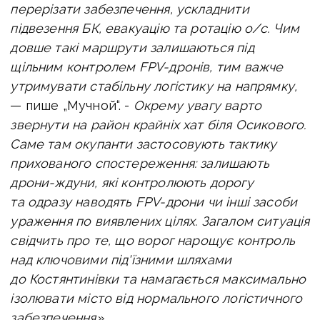
перерізати забезпечення, ускладнити
підвезення БК, евакуацію та ротацію о/с. Чим
довше такі маршрути залишаються під
щільним контролем FPV-дронів, тим важче
утримувати стабільну логістику на напрямку,
— пише „Мучной“. -
Окрему увагу варто
звернути на район крайніх хат біля Осикового.
Саме там окупанти застосовують тактику
прихованого спостереження: залишають
дрони-ждуни, які контролюють дорогу
та одразу наводять FPV-дрони чи інші засоби
ураження по виявлених цілях. Загалом ситуація
свідчить про те, що ворог нарощує контроль
над ключовими під'їзними шляхами
до Костянтинівки та намагається максимально
ізолювати місто від нормального логістичного
забезпечення».