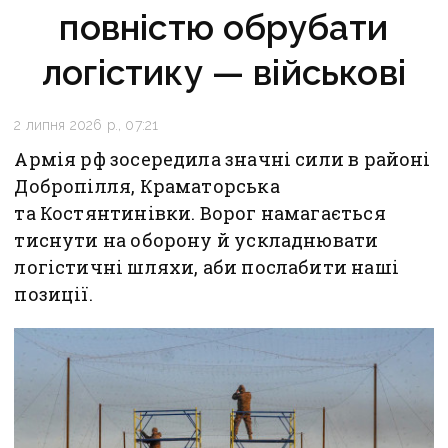
повністю обрубати
логістику — військові
2 липня 2026 р., 07:21
Армія рф зосередила значні сили в районі
Добропілля, Краматорська
та Костянтинівки. Ворог намагається
тиснути на оборону й ускладнювати
логістичні шляхи, аби послабити наші
позиції.