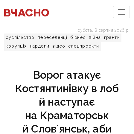
субота, 8 серпня 2026 р.
суспільство
переселенці
бізнес
війна
гранти
корупція
нардепи
відео
спецпроєкти
Ворог атакує
Костянтинівку в лоб
й наступає
на Краматорськ
й Словʼянськ, аби