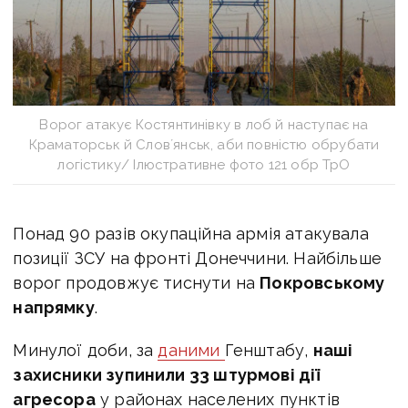
Ворог атакує Костянтинівку в лоб й наступає на
Краматорськ й Словʼянськ, аби повністю обрубати
логістику/ Ілюстративне фото 121 обр ТрО
Понад 90 разів окупаційна армія атакувала
позиції ЗСУ на фронті Донеччини. Найбільше
ворог продовжує тиснути на
Покровському
напрямку
.
Минулої доби, за
даними
Генштабу,
наші
захисники зупинили 33 штурмові дії
агресора
у районах населених пунктів