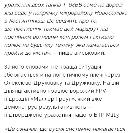
ураження двох танків Т-64БВ саме на дорозі,
яка веде у напрямку мікрорайону Новоселівка
в Костянтинівці. Це свідчить про те,
що противник тримає цей маршрут під
постійним вогневим контролем і активно
полює на будь-яку техніку, яка намагається
пройти до міста»,
— пише військовий.
За його словами, не краща ситуація
зберігається й на логістичному плечі через
Олексієво-Дружківку та Дружківку. На цій
ділянці активно працює ворожий FPV-
підрозділ «Маллер Гроуп», який вже
демонструє результативність —
підтверджено ураження нашого БТР М113.
«Це означає, що русня системно намагається