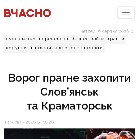
четвер, 6 серпня 2026 р.
суспільство
переселенці
бізнес
війна
гранти
корупція
нардепи
відео
спецпроєкти
Ворог прагне захопити
Слов’янськ
та Краматорськ
13 червня 2026 р., 16:26