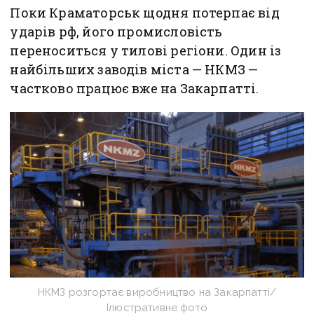
Поки Краматорськ щодня потерпає від
ударів рф, його промисловість
переноситься у тилові регіони. Один із
найбільших заводів міста — НКМЗ —
частково працює вже на Закарпатті.
НКМЗ розгортає виробництво на Закарпатті/
Ілюстративне фото