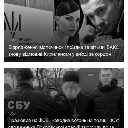
14:00
Відрядження, відпочинок і поїздка за дітьми: ВАКС
знову відмовив Кириленкам у виїзді за кордон
13:53
Працював на ФСБ і наводив вогонь на позиції ЗСУ:
священника Покровської єпархії засудили до 15