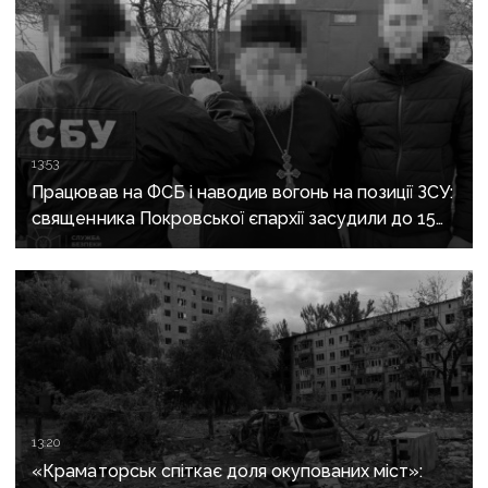
13:53
Працював на ФСБ і наводив вогонь на позиції ЗСУ:
священника Покровської єпархії засудили до 15
років
13:20
«Краматорськ спіткає доля окупованих міст»: