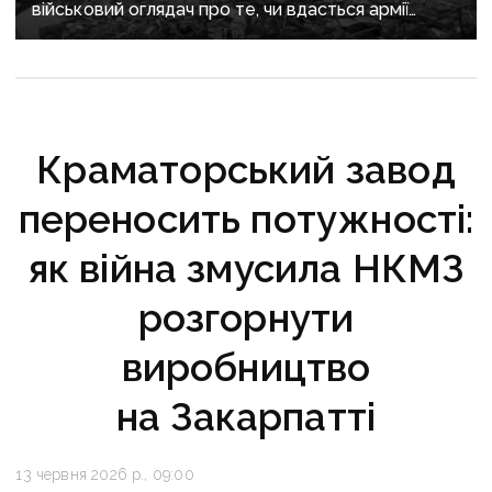
військовий оглядач про те, чи вдасться армії
рф захопити останню агломерацію Донеччини до
кінця 2026 року
Краматорський завод
переносить потужності:
як війна змусила НКМЗ
розгорнути
виробництво
на Закарпатті
13 червня 2026 р., 09:00