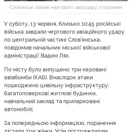
Слов’янськ зазнав чергового авіаудару: є поранені
У суботу, 13 червня, близько 10:45 російські
війська завдали чергового авіаційного удару
по центральній частині Слов’янська,
повідомив начальник міської військової
адміністрації Вадим Лях.
По місту було випущено три керовані
авіабомби (КАБ). Внаслідок атаки
пошкоджено цивільну інфраструктуру:
багатоповерхові житлові будинки,
навчальний заклад та припарковані
автомобілі.
За попередньою інформацією, поранення
дістали три жінки. Усім постраждалим