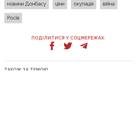
новини Донбасу
ціни
окупація
війна
Росія
ПОДІЛИТИСЯ У СОЦМЕРЕЖАХ:
ТАКОЖ ЗА ТЕМОЮ
7 серпня, 07:12
Війська рф вдарили по 11 населених пунктах