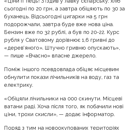
«Ціни п*пець! З'їздив у лавку сєпарську: хліб
сьогодні по 20 грн, а завтра обіцяють по 30 за
буханець. Відсьогодні цигарки на 5 грн
подорожчали, завтра буде вже нова ціна.
Бензин вже по 32 рублі, а був по 20-22. Курс
рубля у Сватовому дорівнює 1,6 гривні до
«дерев'яного». Штучно гривню опускають»,
— пише «Вчасно» власне джерело.
Поміж іншого псевдовлада обіцяє місцевим
обнулити покази лічильників на воду, газ та
електрику.
«Обіцяли лічильники на 000 скинути. Місцеві
ватани раді. Хоча після того, як побачили нові
ціни, трохи скисли», — додає інформатор.
Поряд з тим на новоокупованих територіях