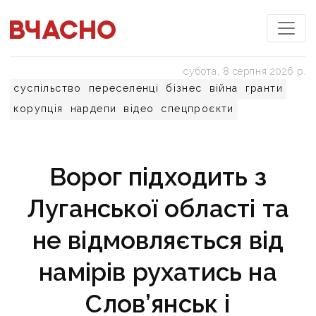
субота, 8 серпня 2026 р.
суспільство
переселенці
бізнес
війна
гранти
корупція
нардепи
відео
спецпроєкти
Ворог підходить з
Луганської області та
не відмовляється від
намірів рухатись на
Слов’янськ і