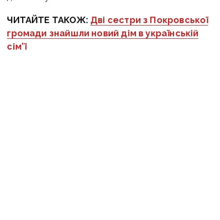
ЧИТАЙТЕ ТАКОЖ:
Дві сестри з Покровської
громади знайшли новий дім в українській
сім'ї
Оперативну інформацію про події
Донбасу публікуємо у телеграм-
каналі
t.me/vchasnoua
. Приєднуйтеся!
війна
окупація
діти
ТОТ
Донецька область
російські окупанти
ПОДІЛИТИСЯ У СОЦМЕРЕЖАХ: