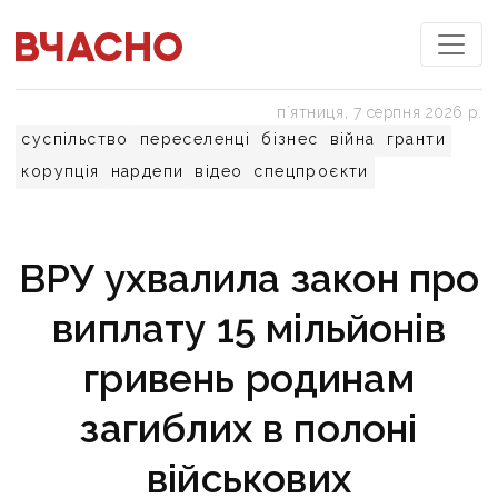
пʼятниця, 7 серпня 2026 р.
суспільство
переселенці
бізнес
війна
гранти
корупція
нардепи
відео
спецпроєкти
ВРУ ухвалила закон про
виплату 15 мільйонів
гривень родинам
загиблих в полоні
військових