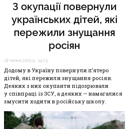
З окупації повернули
українських дітей, які
пережили знущання
росіян
18 липня 2025 р., 14:03
Додому в Україну повернули п’ятеро
дітей, які пережили знущання росіян.
Деяких з них окупанти підозрювали
у співпраці із ЗСУ, а деяких — намагалися
змусити ходити в російську школу.