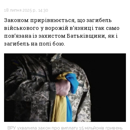
18 липня 2025 р., 14:30
Законом прирівнюється, що загибель
військового у ворожій в’язниці так само
пов’язана із захистом Батьківщини, як і
загибель на полі бою.
ВРУ ухвалила закон про виплату 15 мільйонів гривень