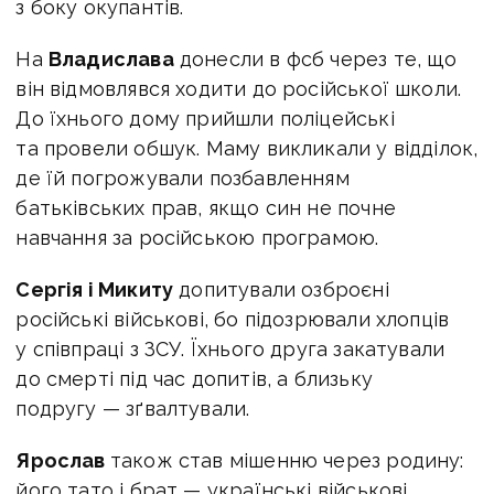
з боку окупантів.
На
Владислава
донесли в фсб через те, що
він відмовлявся ходити до російської школи.
До їхнього дому прийшли поліцейські
та провели обшук. Маму викликали у відділок,
де їй погрожували позбавленням
батьківських прав, якщо син не почне
навчання за російською програмою.
Сергія і Микиту
допитували озброєні
російські військові, бо підозрювали хлопців
у співпраці з ЗСУ. Їхнього друга закатували
до смерті під час допитів, а близьку
подругу — зґвалтували.
Ярослав
також став мішенню через родину:
його тато і брат — українські військові.