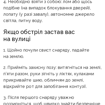
4. Необхідно взяти з собою: лом або щось
подібне (на випадок блокування дверей),
лопату (у разі завалу), автономне джерело
світла, питну воду.
Якщо обстріл застав вас
на вулиці
1. Щойно почули свист снаряду, падайте
на землю.
2. Прийміть захисну позу: витягніться на землі,
п’яти разом, руки зігніть у ліктях, кулаками
прикривайте шию, обличчям до землі,
відкрийте рот для запобігання контузії.
3. Після першого снаряду уважно
роззирніться, щоб швидко знайти безпечніше