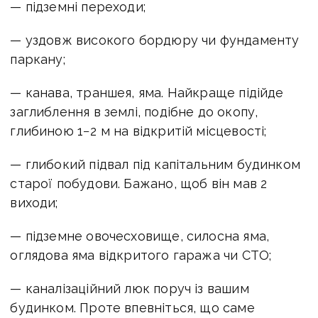
— підземні переходи;
— уздовж високого бордюру чи фундаменту
паркану;
— канава, траншея, яма. Найкраще підійде
заглиблення в землі, подібне до окопу,
глибиною 1−2 м на відкритій місцевості;
— глибокий підвал під капітальним будинком
старої побудови. Бажано, щоб він мав 2
виходи;
— підземне овочесховище, силосна яма,
оглядова яма відкритого гаража чи СТО;
— каналізаційний люк поруч із вашим
будинком. Проте впевніться, що саме