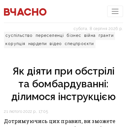
субота, 8 серпня 2026 р.
суспільство
переселенці
бізнес
війна
гранти
корупція
нардепи
відео
спецпроєкти
Як діяти при обстрілі
та бомбардуванні:
ділимося інструкцією
21 лютого 2022 р., 17:05
Дотримуючись цих правил, ви зможете