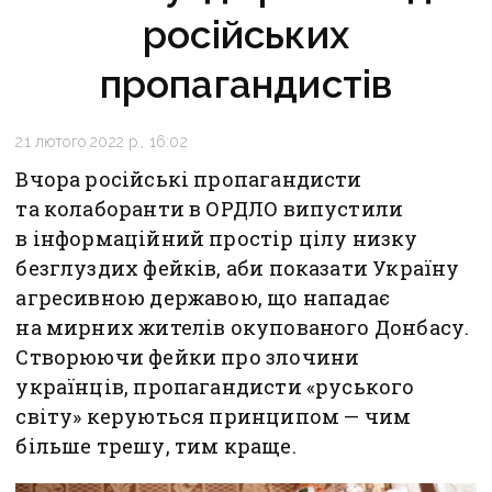
російських
пропагандистів
21 лютого 2022 р., 16:02
Вчора російські пропагандисти
та колаборанти в ОРДЛО випустили
в інформаційний простір цілу низку
безглуздих фейків, аби показати Україну
агресивною державою, що нападає
на мирних жителів окупованого Донбасу.
Створюючи фейки про злочини
українців, пропагандисти «руського
світу» керуються принципом — чим
більше трешу, тим краще.