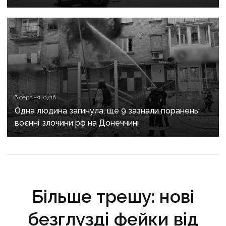
критично зруйнована
6 серпня, 07:16
Одна людина загинула, ще 9 зазнали поранень:
воєнні злочини рф на Донеччині
Більше трешу: нові
безглузді фейки від