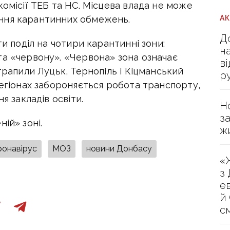
комісії ТЕБ та НС. Місцева влада не може
А
ння карантинних обмежень.
Д
ти поділ на чотири карантинні зони:
н
та «червону». «Червона» зона означає
в
трапили Луцьк, Тернопіль і Кіцманський
р
регіонах забороняється робота транспорту,
я закладів освіти.
Н
з
ій» зоні.
ж
ронавірус
МОЗ
новини Донбасу
«
з
е
й
с