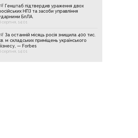
Генштаб підтвердив ураження двох
російських НПЗ та засоби управління
ударними БпЛА.
6 серпня, 14:01
За останній місяць росія знищила 400 тис.
кв. м складських приміщень українського
бізнесу, — Forbes
6 серпня, 14:01