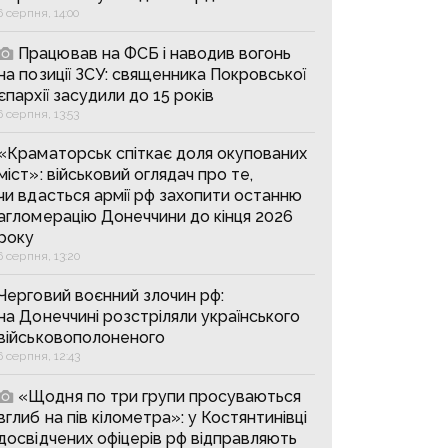
6 серпня, 14:00
Працював на ФСБ і наводив вогонь
на позиції ЗСУ: священника Покровської
єпархії засудили до 15 років
6 серпня, 13:53
«Краматорськ спіткає доля окупованих
міст»: військовий оглядач про те,
чи вдасться армії рф захопити останню
агломерацію Донеччини до кінця 2026
року
6 серпня, 13:20
Черговий воєнний злочин рф:
на Донеччині розстріляли українського
військовополоненого
6 серпня, 12:43
«Щодня по три групи просуваються
вглиб на пів кілометра»: у Костянтинівці
досвідчених офіцерів рф відправляють