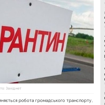
о: Захід.нет
пиняється робота громадського транспорту,