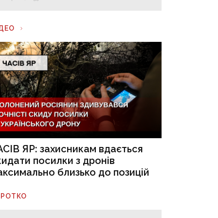
ІДЕО
АСІВ ЯР: захисникам вдається
кидати посилки з дронів
аксимально близько до позицій
ОРОТКО