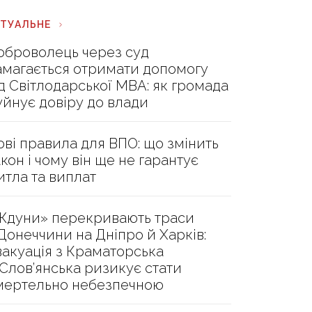
КТУАЛЬНЕ
оброволець через суд
амагається отримати допомогу
ід Світлодарської МВА: як громада
уйнує довіру до влади
ові правила для ВПО: що змінить
акон і чому він ще не гарантує
итла та виплат
Ждуни» перекривають траси
 Донеччини на Дніпро й Харків:
вакуація з Краматорська
 Слов’янська ризикує стати
мертельно небезпечною