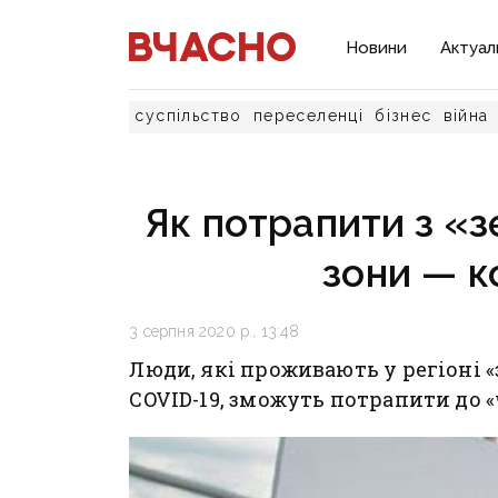
Новини
Актуал
суспільство
переселенці
бізнес
війна
Як потрапити з «з
зони — 
3 серпня 2020 р., 13:48
Люди, які проживають у регіоні 
COVID-19, зможуть потрапити до 