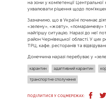
на зони у компетенції Центральної 
ухвалювати рішення щодо пом’якше
Зазначимо, що в Україні починає дія
«зелену», «жовту», «помаранчеву» 
найгіршу ситуацію. Наразі до неї по
район Чернівецької області. У цих 
ТРЦ, кафе, ресторанів та відвідуванн
Донеччина наразі перебуває у «зелен
карантин
адаптивний карантин
ко
транспортне сполучення
ПОДІЛИТИСЯ У СОЦМЕРЕЖАХ: