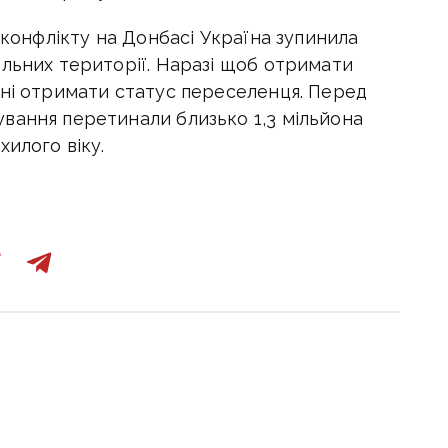
 конфлікту на Донбасі Україна зупинила
ольних території. Наразі щоб отримати
нні отримати статус переселенця. Перед
вання перетинали близько 1,3 мільйона
хилого віку.
2:00
29 травня, 09:41
ецькому
У ПФУ стався збій під