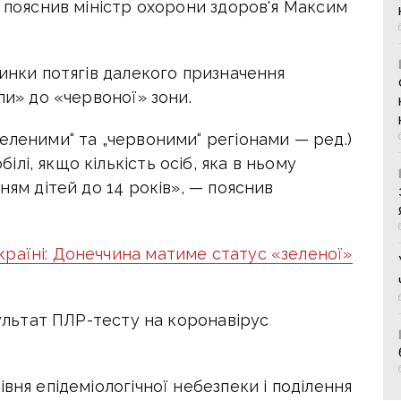
у пояснив міністр охорони здоров'я Максим
пинки потягів далекого призначення
ли» до «червоної» зони.
еленими“ та „червоними“ регіонами — ред.)
і, якщо кількість осіб, яка в ньому
ням дітей до 14 років», — пояснив
раїні: Донеччина матиме статус «зеленої»
зультат ПЛР-тесту на коронавірус
вня епідеміологічної небезпеки і поділення