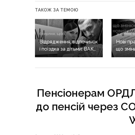
ТАКОЖ ЗА ТЕМОЮ
6 серпня, 14:00
31 липня, 1
Відрядження, відпочинок
Нові пр
і поїздка за дітьми: ВАКС
що змін
знову відмовив
він ще 
Кириленкам у виїзді
житла т
за кордон
Пенсіонерам ОРДЛ
до пенсій через C