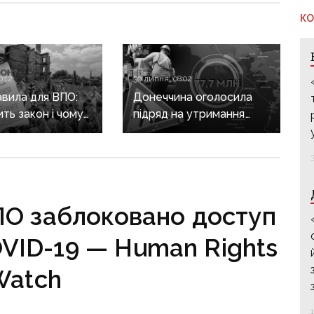
КО
0:12
30 липня, 08:02
авила для ВПО:
Донеччина оголосила
ить закон і чому
підряд на утримання
не гарантує
дороги
а виплат
у Краматорському
районі, яку нещодавно
вже ремонтували
О заблоковано доступ
OVID-19 — Human Rights
Watch