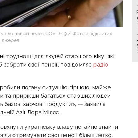
п до пенсій через COVID-19 / Фото з відкритих
джерел
 труднощі для людей старшого віку, які
 забрати свої пенсії, повідомляє
радіо
зробили погану ситуацію гіршою, майже
ій та прирікши багатьох старших людей
ь базові харчові продукти», — заявила
ьній Азії Лора Міллс.
товхнути українську владу негайно знайти
гли отримувати свої пенсії більш легко.