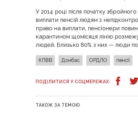
У 2014 році після початку збройного
виплати пенсій людям з непідконтр
право на виплати, пенсіонери пови
карантином щомісяця лінію розмежу
людей. Близько 80% з них — люди по
КПВВ
Донбас
ОРДЛО
пенсії
ПОДІЛИТИСЯ У СОЦМЕРЕЖАХ:
ТАКОЖ ЗА ТЕМОЮ
21 липня, 07:43
4 червня, 1
Донбас втратив майже
На Дон