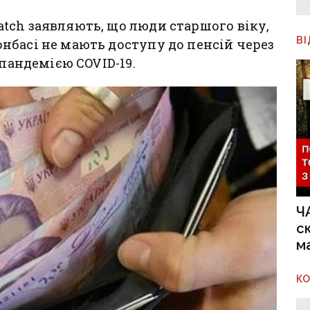
tch заявляють, що люди старшого віку,
В
нбасі не мають доступу до пенсій через
 пандемією COVID-19.
Ч
с
м
К