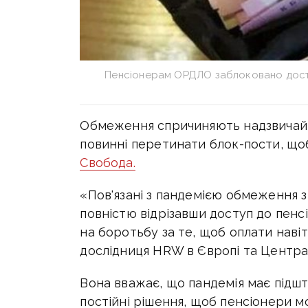
Пенсіонерам ОРДЛО заблоковано досту
Обмеження спричиняють надзвичайні
повинні перетинати блок-пости, щоб
Свобода.
«Пов'язані з пандемією обмеження 
повністю відрізавши доступ до пенс
на боротьбу за те, щоб оплати навіт
дослідниця HRW в Європі та Централ
Вона вважає, що пандемія має підш
постійні рішення, щоб пенсіонери мо