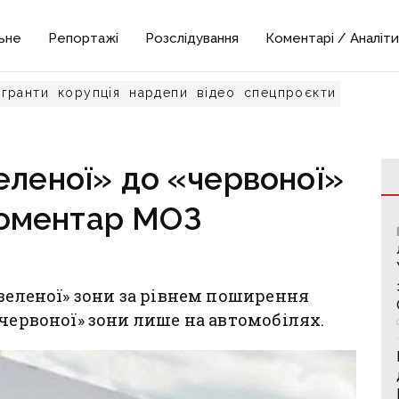
ьне
Репортажі
Розслідування
Коментарі / Аналіти
гранти
корупція
нардепи
відео
спецпроєкти
еленої» до «червоної»
коментар МОЗ
«зеленої» зони за рівнем поширення
«червоної» зони лише на автомобілях.