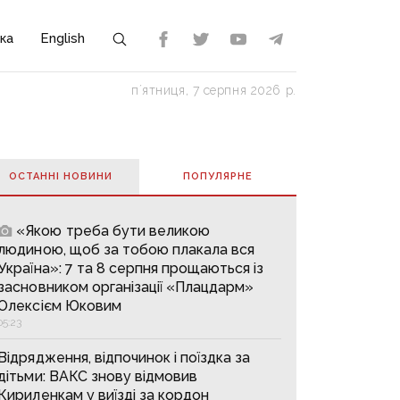
ка
English
пʼятниця, 7 серпня 2026 р.
ОСТАННІ НОВИНИ
ПОПУЛЯРНE
«Якою треба бути великою
людиною, щоб за тобою плакала вся
Україна»: 7 та 8 серпня прощаються із
засновником організації «Плацдарм»
Олексієм Юковим
05:23
Відрядження, відпочинок і поїздка за
дітьми: ВАКС знову відмовив
Кириленкам у виїзді за кордон