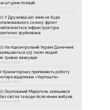
на штурми позицій
6 серпня, 11:35
У Дружківці цієї зими не буде
опалювального сезону: фронт
наближається, інфраструктура
критично зруйнована
6 серпня, 10:20
На підконтрольній Україні Донеччині
залишаються 115 тисяч людей:
як триває евакуація
6 серпня, 09:54
У Краматорську припиняють роботу
чотири відділення «Укрпошти»
6 серпня, 08:46
Окупований Маріуполь залишився
без світла та води після нічних вибухів
6 серпня, 08:36