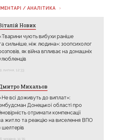
МЕНТАРІ / АНАЛІТИКА
Віталій Новик
«Тварини чують вибухи раніше
та сильніше, ніж людина»: зоопсихолог
розповів, як війна впливає на домашніх
улюбленців
31 липня, 12:33
Дмитро Михальов
«Не всі доживуть до виплат»:
омбудсман Донецької області про
ймовірність отримати компенсації
за житло та реакцію на виселення ВПО
з шелтерів
16 червня, 11:39