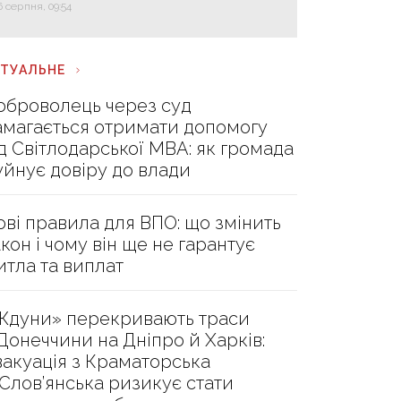
6 серпня, 09:54
КТУАЛЬНЕ
оброволець через суд
амагається отримати допомогу
ід Світлодарської МВА: як громада
уйнує довіру до влади
ові правила для ВПО: що змінить
акон і чому він ще не гарантує
итла та виплат
Ждуни» перекривають траси
 Донеччини на Дніпро й Харків:
вакуація з Краматорська
 Слов’янська ризикує стати