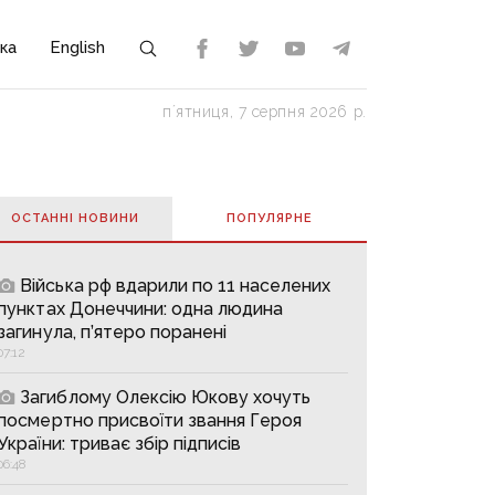
ка
English
пʼятниця, 7 серпня 2026 р.
ОСТАННІ НОВИНИ
ПОПУЛЯРНE
Війська рф вдарили по 11 населених
пунктах Донеччини: одна людина
загинула, п’ятеро поранені
07:12
Загиблому Олексію Юкову хочуть
посмертно присвоїти звання Героя
України: триває збір підписів
06:48