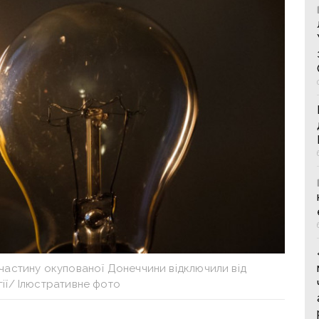
 частину окупованої Донеччини відключили від
ії/ Ілюстративне фото