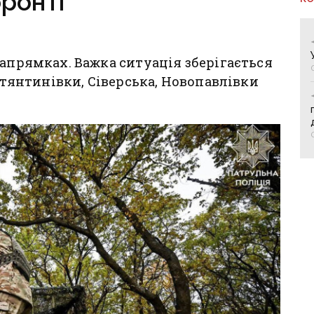
ронті
напрямках. Важка ситуація зберігається
остянтинівки, Сіверська, Новопавлівки