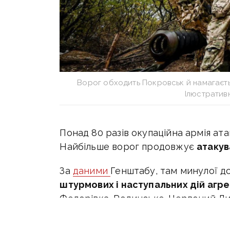
Ворог обходить Покровськ й намагаєт
Ілюстратив
Понад 80 разів окупаційна армія ата
Найбільше ворог продовжує
атакув
За
даними
Генштабу, там минулої 
штурмових і наступальних дій агр
Федорівка, Родинське, Червоний Лим
Молодецьке та Дачне.