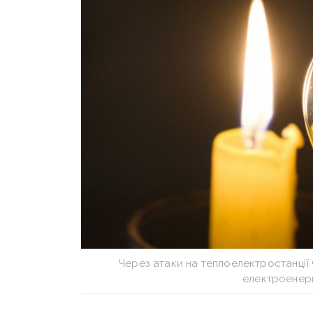
Через атаки на теплоелектростанції
електроенерг