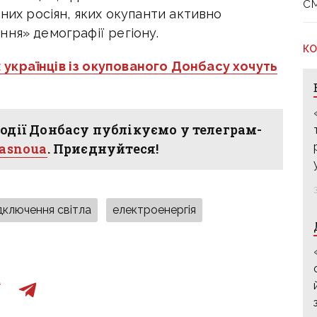
с
аних росіян, яких окупанти активно
ння» демографії регіону.
КО
 українців із окупованого Донбасу хочуть
одії Донбасу публікуємо у телеграм-
hasnoua
. Приєднуйтеся!
дключення світла
електроенергія