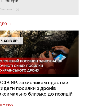
з шелтерів
16 червня, 11:39
ІДЕО
АСІВ ЯР: захисникам вдається
кидати посилки з дронів
аксимально близько до позицій
ОРОТКО