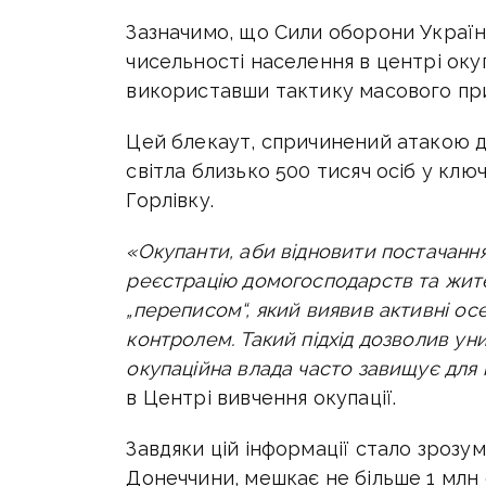
Зазначимо, що
Сили оборони Україн
чисельності населення в центрі оку
використавши тактику масового при
Цей блекаут, спричинений атакою др
світла близько 500 тисяч осіб у кл
Горлівку.
«Окупанти, аби відновити постачанн
реєстрацію домогосподарств та жит
„переписом“, який виявив активні осе
контролем. Такий підхід дозволив уни
окупаційна влада часто завищує для 
в Центрі вивчення окупації.
Завдяки цій інформації стало зрозум
Донеччини, мешкає не більше 1 млн 