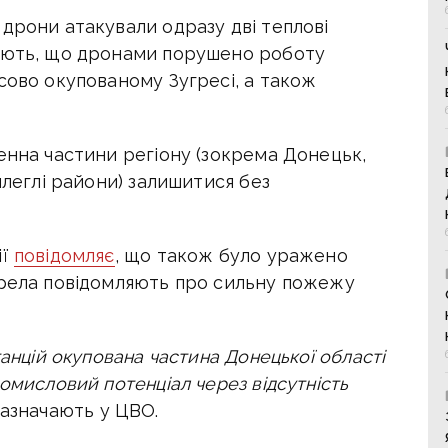
дрони атакували одразу дві теплові
ляють, що дронами порушено роботу
сово окупованому Зугресі, а також
енна частини регіону (зокрема Донецьк,
илеглі райони) залишитися без
ії
повідомляє
, що також було уражено
ерела повідомляють про сильну пожежу
танцій окупована частина Донецької області
омисловий потенціал через відсутність
азначають у ЦВО.