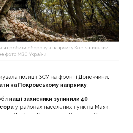
ься пробити оборону в напрямку Костянтинівки/
не фото МВС України
кувала позиції ЗСУ на фронті Донеччини.
ати на Покровському напрямку
.
доби
наші захисники зупинили 40
есора
у районах населених пунктів Маяк,
ан, Лисівка, Покровськ, Котлине, Удачне,