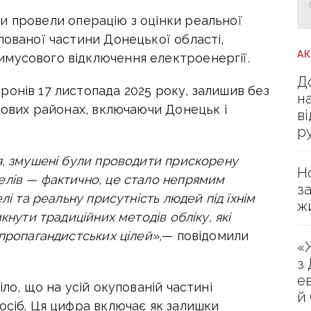
и провели операцію з оцінки реальної
пованої частини Донецької області,
А
мусового відключення електроенергії.
Д
онів 17 листопада 2025 року, залишив без
н
ючових районах, включаючи Донецьк і
в
р
я, змушені були проводити прискорену
Н
елів — фактично, це стало непрямим
з
лі та реальну присутність людей під їхнім
ж
кнути традиційних методів обліку, які
пропагандистських цілей»,
— повідомили
«
з
е
іло, що на усій окупованій частині
й
осіб. Ця цифра включає як залишки