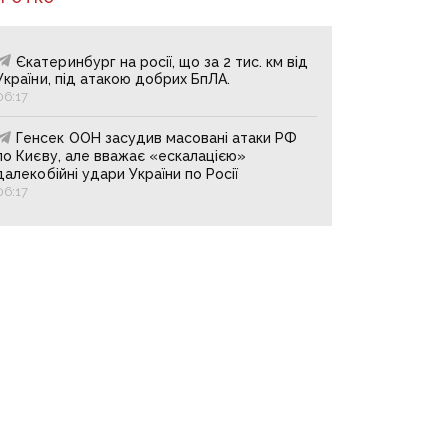
Єкатеринбург на росії, що за 2 тис. км від
України, під атакою добрих БпЛА.
06:17
Генсек ООН засудив масовані атаки РФ
по Києву, але вважає «ескалацією»
далекобійні удари України по Росії
06:17