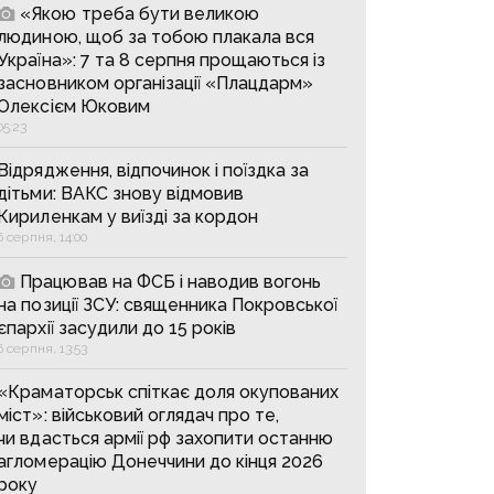
«Якою треба бути великою
людиною, щоб за тобою плакала вся
Україна»: 7 та 8 серпня прощаються із
засновником організації «Плацдарм»
Олексієм Юковим
05:23
Відрядження, відпочинок і поїздка за
дітьми: ВАКС знову відмовив
Кириленкам у виїзді за кордон
6 серпня, 14:00
Працював на ФСБ і наводив вогонь
на позиції ЗСУ: священника Покровської
єпархії засудили до 15 років
6 серпня, 13:53
«Краматорськ спіткає доля окупованих
міст»: військовий оглядач про те,
чи вдасться армії рф захопити останню
агломерацію Донеччини до кінця 2026
року