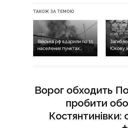
ТАКОЖ ЗА ТЕМОЮ
07:12
06:48
Війська рф вдарили по 11
Загибло
населених пунктах
Юкову х
Донеччини: одна людина
посмерт
загинула, п’ятеро
звання 
поранені
триває з
Ворог обходить По
пробити обо
Костянтинівки: 