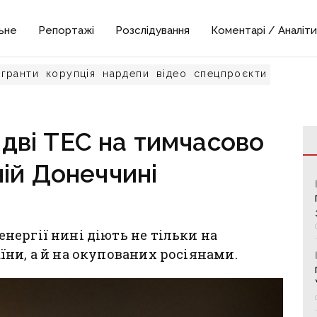
ьне
Репортажі
Розслідування
Коментарі / Аналіти
гранти
корупція
нардепи
відео
спецпроєкти
дві ТЕС на тимчасово
ій Донеччині
ергії нині діють не тільки на
ни, а й на окупованих росіянами.