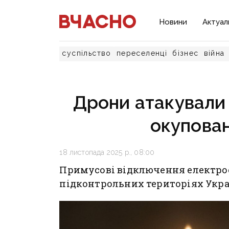
Новини
Актуал
суспільство
переселенці
бізнес
війна
Дрони атакували 
окупован
18 листопада 2025 р., 08:00
Примусові відключення електроен
підконтрольних територіях Украї