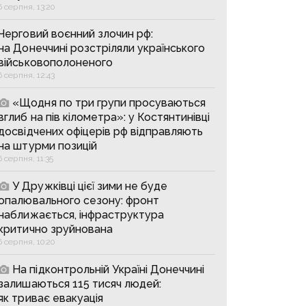
6 серпня, 13:20
Черговий воєнний злочин рф:
на Донеччині розстріляли українського
військовополоненого
6 серпня, 12:43
«Щодня по три групи просуваються
вглиб на пів кілометра»: у Костянтинівці
досвідчених офіцерів рф відправляють
на штурми позицій
6 серпня, 11:35
У Дружківці цієї зими не буде
опалювального сезону: фронт
наближається, інфраструктура
критично зруйнована
6 серпня, 10:20
На підконтрольній Україні Донеччині
залишаються 115 тисяч людей:
як триває евакуація