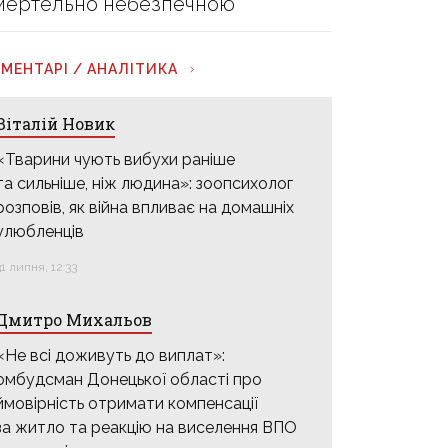
мертельно небезпечною
МЕНТАРІ / АНАЛІТИКА
Віталій Новик
«Тварини чують вибухи раніше
та сильніше, ніж людина»: зоопсихолог
розповів, як війна впливає на домашніх
улюбленців
31 липня, 12:33
Дмитро Михальов
«Не всі доживуть до виплат»:
омбудсман Донецької області про
ймовірність отримати компенсації
за житло та реакцію на виселення ВПО