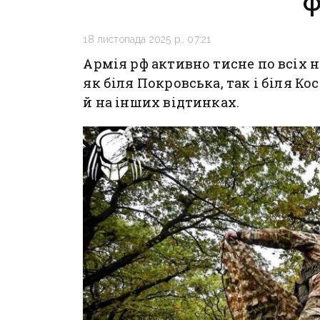
ф
18 листопада 2025 р., 07:21
Армія рф активно тисне по всіх 
як біля Покровська, так і біля К
й на інших відтинках.