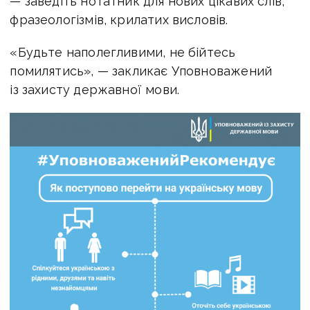
— заведіть нотатник для нових цікавих слів,
фразеологізмів, крилатих висловів.
«Будьте наполегливими, не бійтесь
помилятись», — закликає Уповноважений
із захисту державної мови.