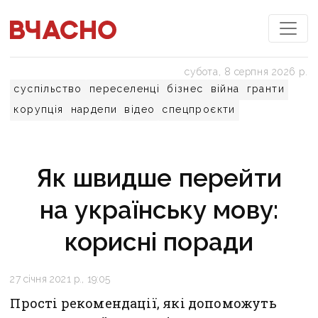
субота, 8 серпня 2026 р.
суспільство
переселенці
бізнес
війна
гранти
корупція
нардепи
відео
спецпроєкти
Як швидше перейти
на українську мову:
корисні поради
27 січня 2021 р., 19:05
Прості рекомендації, які допоможуть